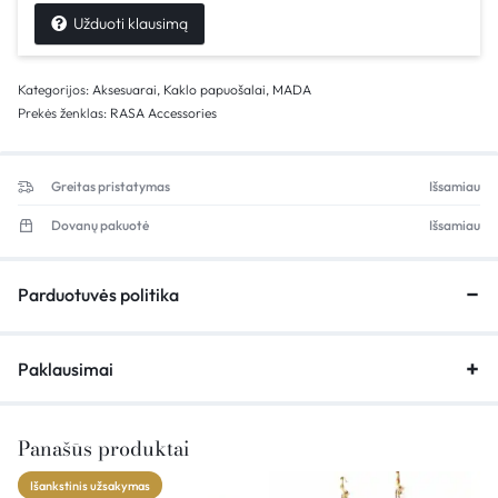
Užduoti klausimą
Kategorijos:
Aksesuarai
,
Kaklo papuošalai
,
MADA
Prekės ženklas:
RASA Accessories
Greitas pristatymas
Išsamiau
Dovanų pakuotė
Išsamiau
Parduotuvės politika
Paklausimai
Panašūs produktai
Išankstinis užsakymas