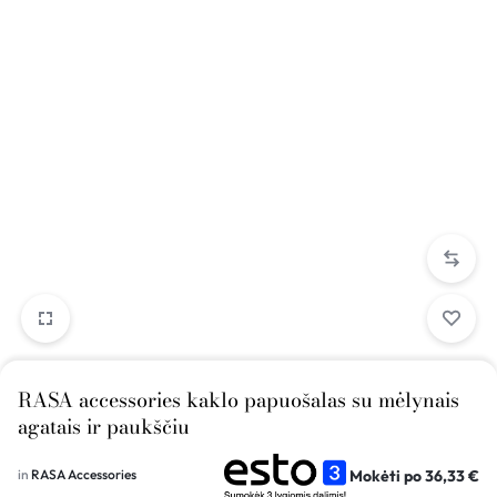
RASA accessories kaklo papuošalas su mėlynais
agatais ir paukščiu
Mokėti po
36,33
€
in
RASA Accessories