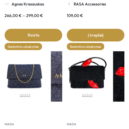
Agnes Krasauskas
RASA Accessories
266,00
€
–
299,00
€
109,00
€
Rinktis
Į krepšelį
Išankstinis užsakymas
Išankstinis užsakymas
MADA
MADA