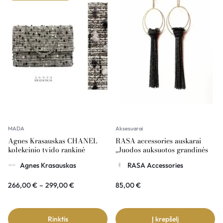
MADA
Aksesuarai
Agnes Krasauskas CHANEL
RASA accessories auskarai
kolekcinio tvido rankinė
„Juodos auksuotos grandinės
COMÉTE
su rinkėm”
Agnes Krasauskas
RASA Accessories
266,00
€
–
299,00
€
85,00
€
Rinktis
Į krepšelį