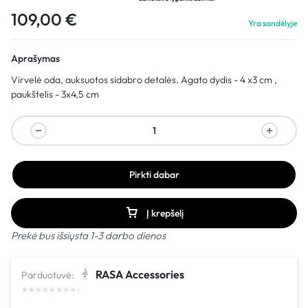
109,00
€
Yra sandėlyje
Aprašymas
Virvelė oda, auksuotos sidabro detalės. Agato dydis - 4 x3 cm ,
paukštelis - 3x4,5 cm
Pirkti dabar
Į krepšelį
Prekė bus išsiųsta 1-3 darbo dienos
RASA Accessories
Parduotuvė: