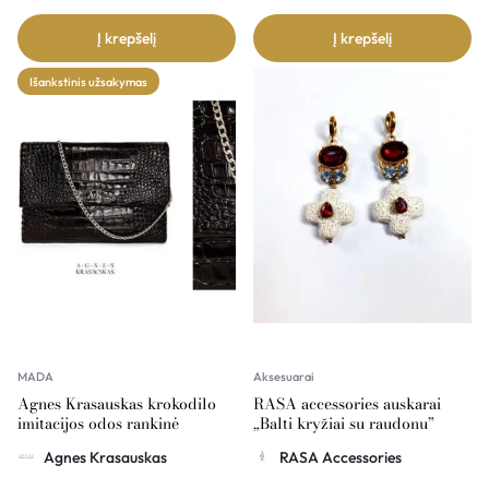
Į krepšelį
Į krepšelį
Išankstinis užsakymas
MADA
Aksesuarai
Agnes Krasauskas krokodilo
RASA accessories auskarai
imitacijos odos rankinė
„Balti kryžiai su raudonu”
COMÉTE
Agnes Krasauskas
RASA Accessories