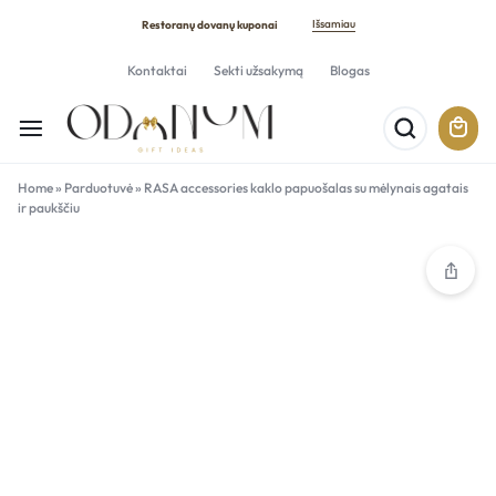
Išsamiau
Restoranų dovanų kuponai
Kontaktai
Sekti užsakymą
Blogas
Home
»
Parduotuvė
»
RASA accessories kaklo papuošalas su mėlynais agatais
ir paukščiu