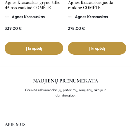
Agnes Krasauskas gryno šilko
Agnes Krasauskas juoda
džinso rankinė COMÉTE
rankinė COMÉTE
Agnes Krasauskas
Agnes Krasauskas
339,00
€
278,00
€
Į krepšelį
Į krepšelį
NAUJIENŲ PRENUMERATA
Gaukite rekomendacijų, patarimų, naujienų, akcijų ir
dar daugiau.
APIE MUS