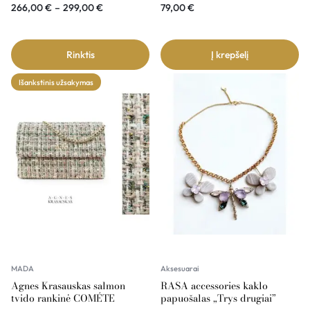
266,00
€
–
299,00
€
79,00
€
Rinktis
Į krepšelį
Išankstinis užsakymas
MADA
Aksesuarai
Agnes Krasauskas salmon
RASA accessories kaklo
tvido rankinė COMÉTE
papuošalas „Trys drugiai”