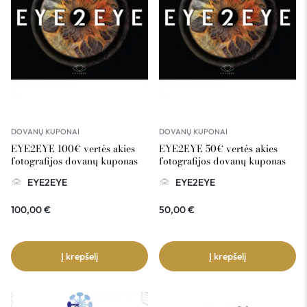
DOVANŲ KUPONAI
DOVANŲ KUPONAI
EYE2EYE 100€ vertės akies
EYE2EYE 50€ vertės akies
fotografijos dovanų kuponas
fotografijos dovanų kuponas
EYE2EYE
EYE2EYE
100,00
€
50,00
€
Į krepšelį
Į krepšelį