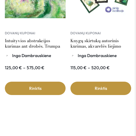
DOVANŲ KUPONAI
DOVANŲ KUPONAI
Intuityvios abstrakcijos
Knygų skirtukų autorinis
kūrimas ant drobės. Trumpa
kūrimas, akvarelės liejimo
abstrakcijos istorija – dovanų
technika – dovanų kuponas
Inga Dambrauskiene
Inga Dambrauskiene
kuponas
125,00
€
–
575,00
€
115,00
€
–
520,00
€
Rinktis
Rinktis