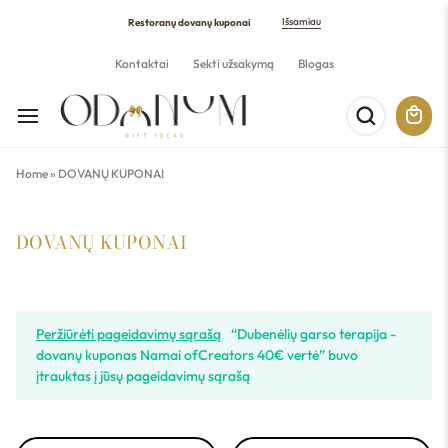
Išsamiau
Restoranų dovanų kuponai
Kontaktai
Sekti užsakymą
Blogas
Home
»
DOVANŲ KUPONAI
DOVANŲ KUPONAI
Peržiūrėti pageidavimų sąrašą
“Dubenėlių garso terapija -
dovanų kuponas Namai ofCreators 40€ vertė” buvo
įtrauktas į jūsų pageidavimų sąrašą