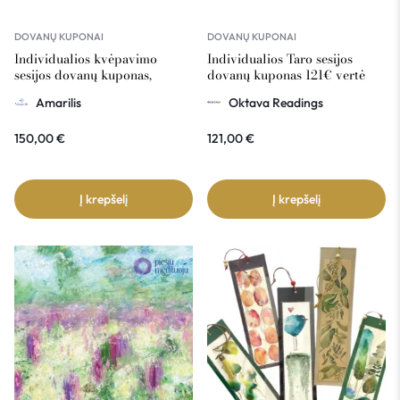
DOVANŲ KUPONAI
DOVANŲ KUPONAI
Individualios kvėpavimo
Individualios Taro sesijos
sesijos dovanų kuponas,
dovanų kuponas 121€ vertė
Amarilis 150€ vertė
Amarilis
Oktava Readings
150,00
€
121,00
€
Į krepšelį
Į krepšelį