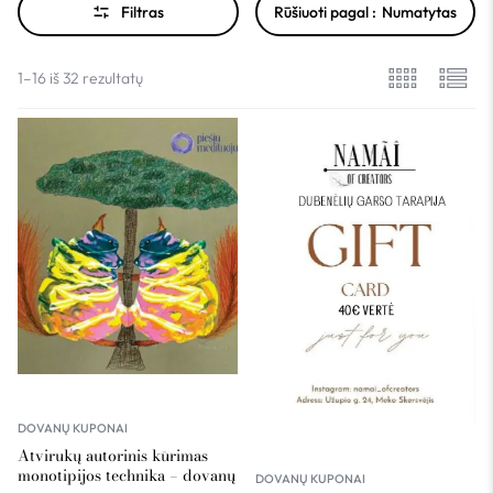
Filtras
Rūšiuoti pagal :
Numatytas
1–16 iš 32 rezultatų
DOVANŲ KUPONAI
Atvirukų autorinis kūrimas
monotipijos technika – dovanų
DOVANŲ KUPONAI