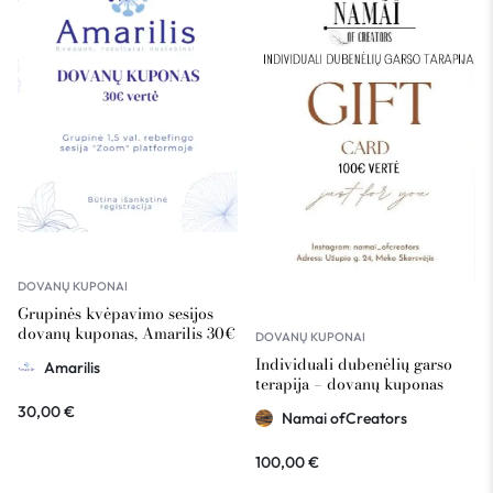
DOVANŲ KUPONAI
Grupinės kvėpavimo sesijos
dovanų kuponas, Amarilis 30€
DOVANŲ KUPONAI
vertė
Individuali dubenėlių garso
Amarilis
terapija – dovanų kuponas
Namai ofCreators 100€ vertė
30,00
€
Namai ofCreators
100,00
€