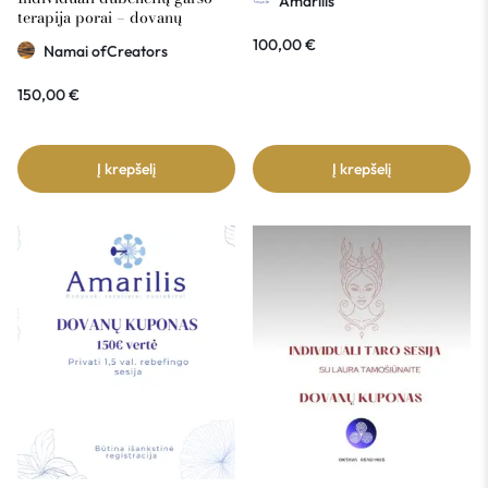
Amarilis
terapija porai – dovanų
kuponas Namai ofCreators
100,00
€
Namai ofCreators
150€ vertė
150,00
€
Į krepšelį
Į krepšelį