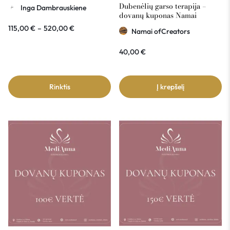
kuponas
Dubenėlių garso terapija –
Inga Dambrauskiene
dovanų kuponas Namai
ofCreators 40€ vertė
115,00
€
–
520,00
€
Namai ofCreators
40,00
€
Rinktis
Į krepšelį