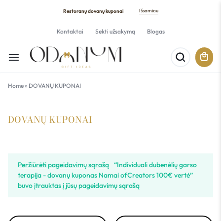
Išsamiau
Restoranų dovanų kuponai
Kontaktai
Sekti užsakymą
Blogas
Home
»
DOVANŲ KUPONAI
DOVANŲ KUPONAI
Peržiūrėti pageidavimų sąrašą
“Individuali dubenėlių garso
terapija - dovanų kuponas Namai ofCreators 100€ vertė”
buvo įtrauktas į jūsų pageidavimų sąrašą