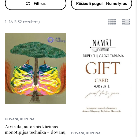
Filtras
Rūšiuoti pagal :
Numatytas
1–16 iš 32 rezultatų
DOVANŲ KUPONAI
Atvirukų autorinis kūrimas
monotipijos technika – dovanų
DOVANŲ KUPONAI