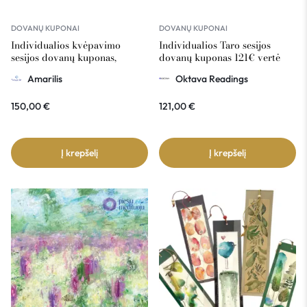
DOVANŲ KUPONAI
DOVANŲ KUPONAI
Individualios kvėpavimo
Individualios Taro sesijos
sesijos dovanų kuponas,
dovanų kuponas 121€ vertė
Amarilis 150€ vertė
Amarilis
Oktava Readings
150,00
€
121,00
€
Į krepšelį
Į krepšelį