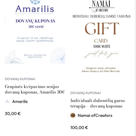
DOVANŲ KUPONAI
Grupinės kvėpavimo sesijos
dovanų kuponas, Amarilis 30€
DOVANŲ KUPONAI
vertė
Individuali dubenėlių garso
Amarilis
terapija – dovanų kuponas
Namai ofCreators 100€ vertė
30,00
€
Namai ofCreators
100,00
€