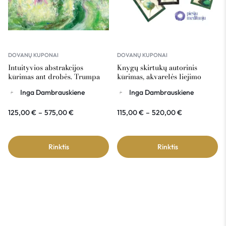
DOVANŲ KUPONAI
DOVANŲ KUPONAI
Intuityvios abstrakcijos
Knygų skirtukų autorinis
kūrimas ant drobės. Trumpa
kūrimas, akvarelės liejimo
abstrakcijos istorija – dovanų
technika – dovanų kuponas
Inga Dambrauskiene
Inga Dambrauskiene
kuponas
125,00
€
–
575,00
€
115,00
€
–
520,00
€
Rinktis
Rinktis