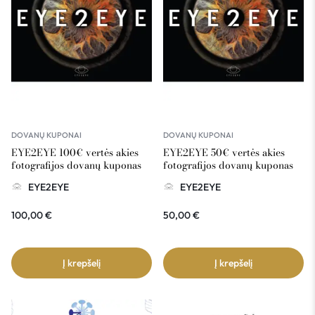
DOVANŲ KUPONAI
DOVANŲ KUPONAI
EYE2EYE 100€ vertės akies
EYE2EYE 50€ vertės akies
fotografijos dovanų kuponas
fotografijos dovanų kuponas
EYE2EYE
EYE2EYE
100,00
€
50,00
€
Į krepšelį
Į krepšelį