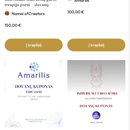
Amarilis
terapija porai – dovanų
kuponas Namai ofCreators
100,00
€
Namai ofCreators
150€ vertė
150,00
€
Į krepšelį
Į krepšelį