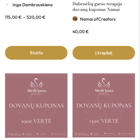
kuponas
Dubenėlių garso terapija –
Inga Dambrauskiene
dovanų kuponas Namai
ofCreators 40€ vertė
115,00
€
–
520,00
€
Namai ofCreators
40,00
€
Rinktis
Į krepšelį