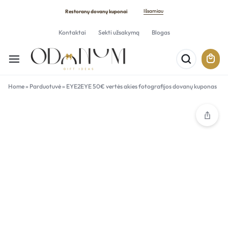
Išsamiau
Restoranų dovanų kuponai
Kontaktai
Sekti užsakymą
Blogas
Home
»
Parduotuvė
»
EYE2EYE 50€ vertės akies fotografijos dovanų kuponas