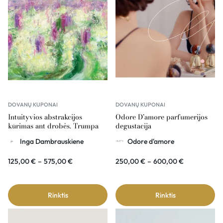
DOVANŲ KUPONAI
DOVANŲ KUPONAI
Intuityvios abstrakcijos
Odore D’amore parfumerijos
kūrimas ant drobės. Trumpa
degustacija
abstrakcijos istorija – dovanų
Inga Dambrauskiene
Odore d'amore
kuponas
125,00
€
–
575,00
€
250,00
€
–
600,00
€
Rinktis
Rinktis