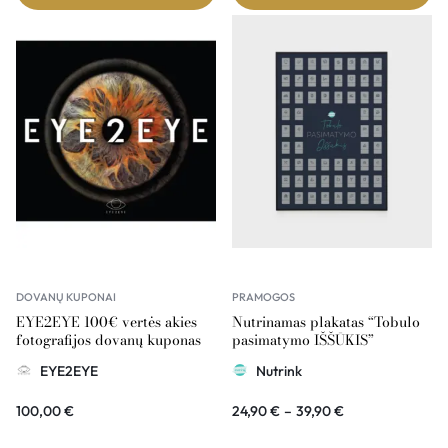
DOVANŲ KUPONAI
PRAMOGOS
EYE2EYE 100€ vertės akies
Nutrinamas plakatas “Tobulo
fotografijos dovanų kuponas
pasimatymo IŠŠŪKIS”
EYE2EYE
Nutrink
100,00
€
24,90
€
–
39,90
€