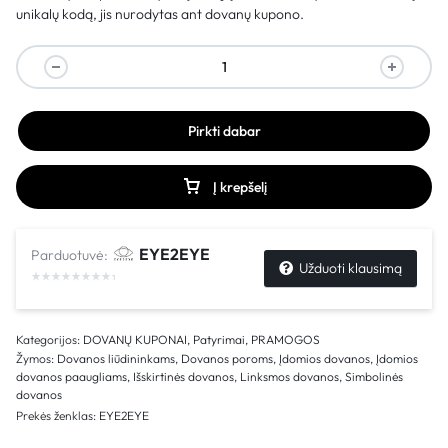
unikalų kodą, jis nurodytas ant dovanų kupono.
Pirkti dabar
Į krepšelį
EYE2EYE
Parduotuvė:
Užduoti klausimą
Kategorijos:
DOVANŲ KUPONAI
,
Patyrimai
,
PRAMOGOS
Žymos:
Dovanos liūdininkams
,
Dovanos poroms
,
Įdomios dovanos
,
Įdomios
dovanos paaugliams
,
Išskirtinės dovanos
,
Linksmos dovanos
,
Simbolinės
dovanos
Prekės ženklas:
EYE2EYE