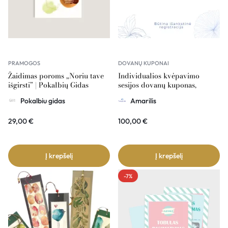
PRAMOGOS
DOVANŲ KUPONAI
Žaidimas poroms „Noriu tave
Individualios kvėpavimo
išgirsti” | Pokalbių Gidas
sesijos dovanų kuponas,
Amarilis 100€ vertė
Pokalbiu gidas
Amarilis
29,00
€
100,00
€
Į krepšelį
Į krepšelį
-7%