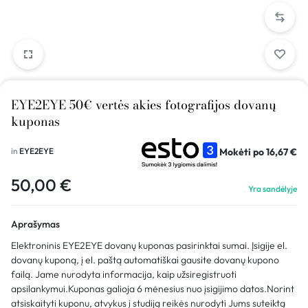
EYE2EYE 50€ vertės akies fotografijos dovanų
kuponas
Mokėti po
16,67
€
in
EYE2EYE
50,00
€
Yra sandėlyje
Aprašymas
Elektroninis EYE2EYE dovanų kuponas pasirinktai sumai. Įsigije el.
dovanų kuponą, į el. paštą automatiškai gausite dovanų kupono
failą. Jame nurodyta informacija, kaip užsiregistruoti
apsilankymui.Kuponas galioja 6 mėnesius nuo įsigijimo datos.Norint
atsiskaityti kuponu, atvykus į studiją reikės nurodyti Jums suteiktą