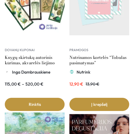
DOVANŲ KUPONAI
PRAMOGOS
Knygų skirtukų autorinis
Nutrinamos kortelės “Tobulas
kūrimas, akvarelės liejimo
pasimatymas”
technika – dovanų kuponas
Inga Dambrauskiene
Nutrink
115,00
€
–
520,00
€
12,90
€
13,90
€
Rinktis
Į krepšelį