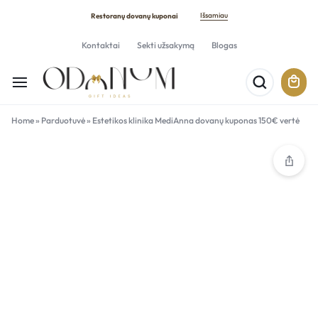
Išsamiau
Restoranų dovanų kuponai
Kontaktai
Sekti užsakymą
Blogas
Home
»
Parduotuvė
»
Estetikos klinika MediAnna dovanų kuponas 150€ vertė