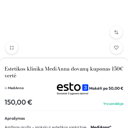
Estetikos klinika MediAnna dovanų kuponas 150€
vertė
Mokėti po
50,00
€
in
MediAnna
150,00
€
Yra sandėlyje
Aprašymas
Amžinas grožis – mokslo ir estetikos sankirtoje.
„MediAnna“