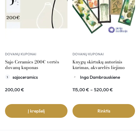
DOVANŲ KUPONAI
DOVANŲ KUPONAI
Sajo Ceramics 200€ vertės
Knygų skirtukų autorinis
dovanų kuponas
kūrimas, akvarelės liejimo
technika – dovanų kuponas
sajoceramics
Inga Dambrauskiene
200,00
€
115,00
€
–
520,00
€
Į krepšelį
Rinktis