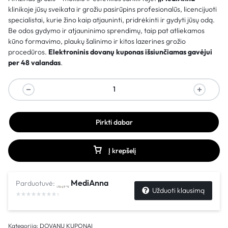
klinikoje jūsų sveikata ir grožiu pasirūpins profesionalūs, licencijuoti
specialistai, kurie žino kaip atjauninti, pridrėkinti ir gydyti jūsų odą.
Be odos gydymo ir atjauninimo sprendimų, taip pat atliekamos
kūno formavimo, plaukų šalinimo ir kitos lazerines grožio
procedūros.
Elektroninis dovanų kuponas išsiunčiamas gavėjui
per 48 valandas
.
Pirkti dabar
Į krepšelį
MediAnna
Parduotuvė:
Užduoti klausimą
Kategorija:
DOVANŲ KUPONAI