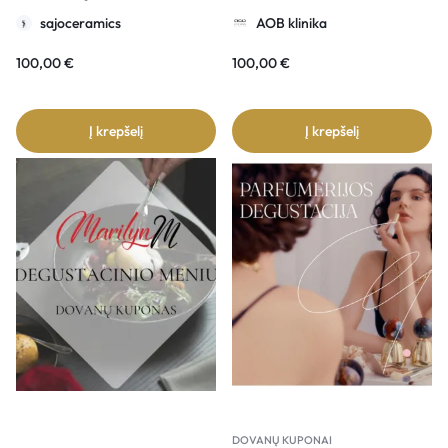
sajoceramics
AOB klinika
100,00
€
100,00
€
Į krepšelį
Į krepšelį
DOVANŲ KUPONAI