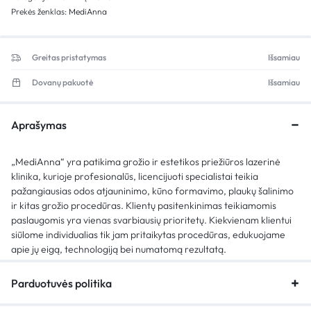
Prekės ženklas:
MediAnna
Greitas pristatymas
Išsamiau
Dovanų pakuotė
Išsamiau
Aprašymas
„MediAnna“ yra patikima grožio ir estetikos priežiūros lazerinė
klinika, kurioje profesionalūs, licencijuoti specialistai teikia
pažangiausias odos atjauninimo, kūno formavimo, plaukų šalinimo
ir kitas grožio procedūras. Klientų pasitenkinimas teikiamomis
paslaugomis yra vienas svarbiausių prioritetų. Kiekvienam klientui
siūlome individualias tik jam pritaikytas procedūras, edukuojame
apie jų eigą, technologiją bei numatomą rezultatą.
Parduotuvės politika