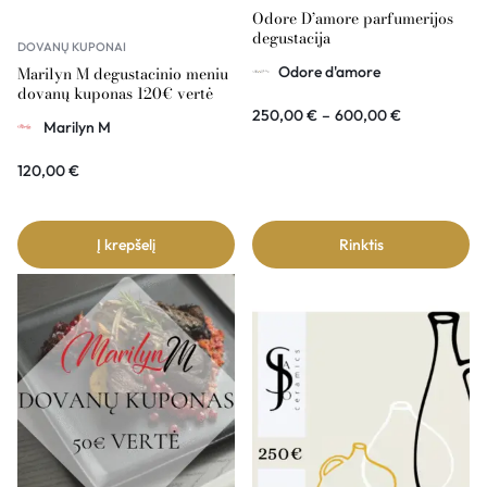
Odore D’amore parfumerijos
degustacija
DOVANŲ KUPONAI
Marilyn M degustacinio meniu
Odore d'amore
dovanų kuponas 120€ vertė
250,00
€
–
600,00
€
Marilyn M
120,00
€
Į krepšelį
Rinktis