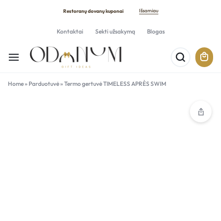
Išsamiau
Restoranų dovanų kuponai
Kontaktai
Sekti užsakymą
Blogas
Home
»
Parduotuvė
»
Termo gertuvė TIMELESS APRÈS SWIM