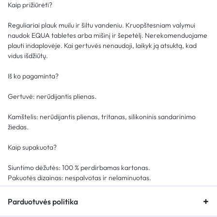
Kaip prižiūrėti?
Reguliariai plauk muilu ir šiltu vandeniu. Kruopštesniam valymui
naudok EQUA tabletes arba mišinį ir šepetėlį. Nerekomenduojame
plauti indaplovėje. Kai gertuvės nenaudoji, laikyk ją atsuktą, kad
vidus išdžiūtų.
Iš ko pagaminta?
Gertuvė: nerūdijantis plienas.
Kamštelis: nerūdijantis plienas, tritanas, silikoninis sandarinimo
žiedas.
Kaip supakuota?
Siuntimo dėžutės: 100 % perdirbamas kartonas.
Pakuotės dizainas: nespalvotas ir nelaminuotas.
Parduotuvės politika