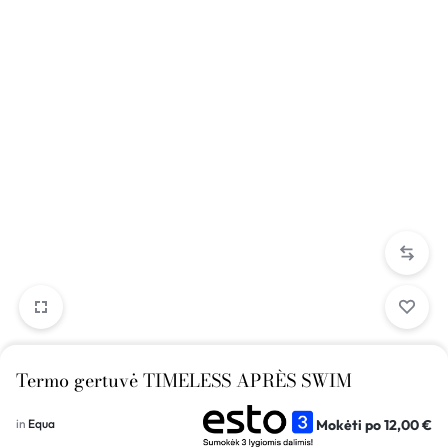
Termo gertuvė TIMELESS APRÈS SWIM
Mokėti po
12,00
€
in
Equa