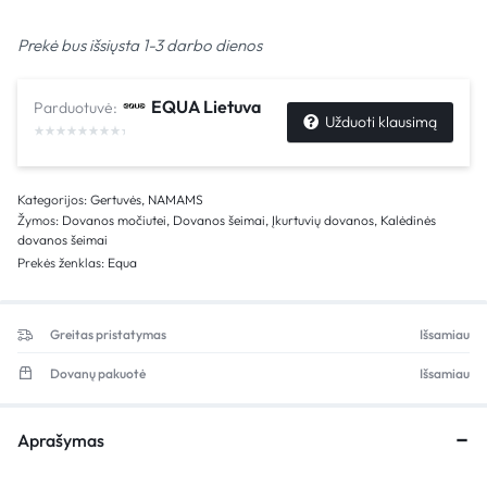
Prekė bus išsiųsta 1-3 darbo dienos
EQUA Lietuva
Parduotuvė:
Užduoti klausimą
Kategorijos:
Gertuvės
,
NAMAMS
Žymos:
Dovanos močiutei
,
Dovanos šeimai
,
Įkurtuvių dovanos
,
Kalėdinės
dovanos šeimai
Prekės ženklas:
Equa
Greitas pristatymas
Išsamiau
Dovanų pakuotė
Išsamiau
Aprašymas