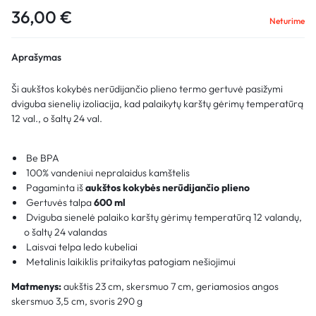
36,00
€
Neturime
Aprašymas
Ši aukštos kokybės nerūdijančio plieno termo gertuvė pasižymi
dviguba sienelių izoliacija, kad palaikytų karštų gėrimų temperatūrą
12 val., o šaltų 24 val.
Be BPA
100% vandeniui nepralaidus kamštelis
Pagaminta iš
aukštos kokybės nerūdijančio plieno
Gertuvės talpa
600 ml
Dviguba sienelė palaiko karštų gėrimų temperatūrą 12 valandų,
o šaltų 24 valandas
Laisvai telpa ledo kubeliai
Metalinis laikiklis pritaikytas patogiam nešiojimui
Matmenys:
aukštis 23 cm, skersmuo 7 cm, geriamosios angos
skersmuo 3,5 cm, svoris 290 g