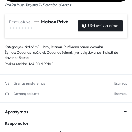
Prekė bus išsiųsta 1-3 darbo dienos
Maison Privé
Parduotuvė:
Užduoti klausimą
Kategorijos:
NAMAMS
,
Namų kvapai
,
Purškiami namų kvepalai
Žymos:
Dovanos močiutei
,
Dovanos šeimai
,
Įkurtuvių dovanos
,
Kalėdinės
dovanos šeimai
Prekės ženklas:
MAISON PRIVÉ
Greitas pristatymas
Išsamiau
Dovanų pakuotė
Išsamiau
Aprašymas
Kvapo natos