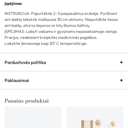
Įspėjimas
INSTRUKCIJA: Papurkškite 2–3 paspaudimus erdvėje. Purškiant
ant daiktų laikykite mažiausiai 30 cm atstumu. Nepurkškite tiesiai
ant baldų, atviros liepsnos ar kitų šilumos šaltinių.
ĮSPĖJIMAS: Laikyti vaikams ir gyvūnams nepasiekiamoje vietoje.
Prarijus, nedelsiant kreipkitės medicininės pagalbos.
Laikykite žemesnėje kaip 30º C temperatūroje.
Parduotuvės politika
Paklausimai
Panašūs produktai