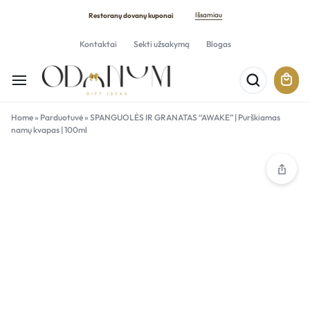
Išsamiau
Restoranų dovanų kuponai
Kontaktai
Sekti užsakymą
Blogas
Home
»
Parduotuvė
»
SPANGUOLĖS IR GRANATAS “AWAKE” | Purškiamas
namų kvapas | 100ml