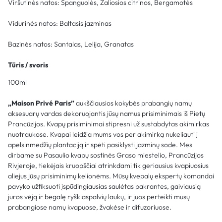
Viršutinės natos: Spanguolės, Žaliosios citrinos, Bergamotės
Vidurinės natos: Baltasis jazminas
Bazinės natos: Santalas, Lelija, Granatas
Tūris / svoris
100ml
„Maison Privé Paris”
aukščiausios kokybės prabangių namų
aksesuarų vardas dekoruojantis jūsų namus prisiminimais iš Pietų
Prancūzijos. Kvapų prisiminimai stipresni už sustabdytas akimirkas
nuotraukose. Kvapai leidžia mums vos per akimirką nukeliauti į
apelsinmedžių plantaciją ir spėti pasiklysti jazminų sode. Mes
dirbame su Pasaulio kvapų sostinės Graso miestelio, Prancūzijos
Rivjeroje, tiekėjais kruopščiai atrinkdami tik geriausius kvapiuosius
aliejus jūsų prisiminimų kelionėms. Mūsų kvepalų ekspertų komandai
pavyko užfiksuoti įspūdingiausias saulėtas pakrantes, gaiviausią
jūros vėją ir begalę ryškiaspalvių laukų, ir juos perteikti mūsų
prabangiose namų kvapuose, žvakėse ir difuzoriuose.