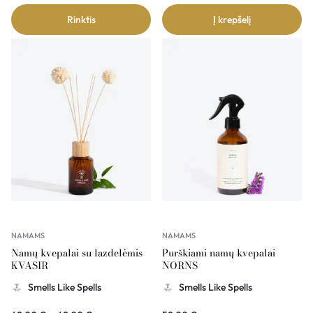
Rinktis
Į krepšelį
NAMAMS
NAMAMS
Namų kvepalai su lazdelėmis
Purškiami namų kvepalai
KVASIR
NORNS
Smells Like Spells
Smells Like Spells