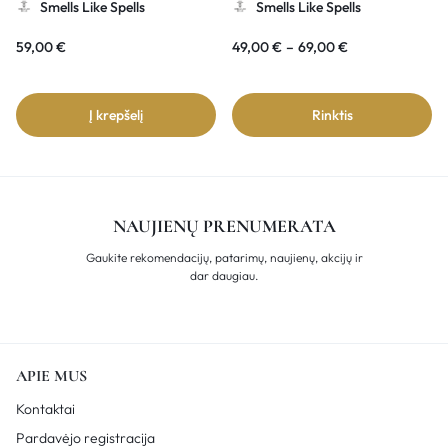
Smells Like Spells
Smells Like Spells
59,00
€
49,00
€
–
69,00
€
Į krepšelį
Rinktis
NAUJIENŲ PRENUMERATA
Gaukite rekomendacijų, patarimų, naujienų, akcijų ir
dar daugiau.
APIE MUS
Kontaktai
Pardavėjo registracija