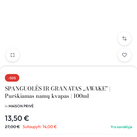
-50%
SPANGUOLĖS IR GRANATAS „AWAKE” |
Purškiamas namų kvapas | 100ml
in
MAISON PRIVÉ
13,50
€
27,00
€
Sutaupyti:
14,00
€
Yra sandėlyje