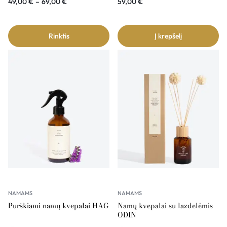
49,00
€
–
69,00
€
59,00
€
Rinktis
Į krepšelį
NAMAMS
NAMAMS
Purškiami namų kvepalai HAG
Namų kvepalai su lazdelėmis
ODIN