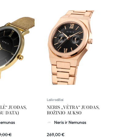
Laikrodžiai
LĖ“ JUODAS,
NERIS „VĖTRA“ JUODAS,
SU DATA)
ROŽINIO AUKSO
 Nemunas
Neris ir Nemunas
9,00
€
269,00
€