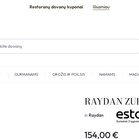
Restoranų dovanų kuponai
Išsamiau
E
GURMANAMS
GROŽIS IR POILSIS
NAMAMS
MAD
SPA
RAYDAN ZUH
in
Raydan
154,00
€