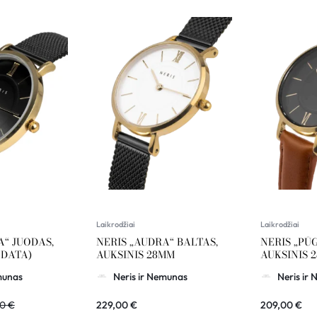
Laikrodžiai
Laikrodžiai
A“ JUODAS,
NERIS „AUDRA“ BALTAS,
NERIS „PŪ
 DATA)
AUKSINIS 28MM
AUKSINIS 
munas
Neris ir Nemunas
Neris ir
00
€
229,00
€
209,00
€