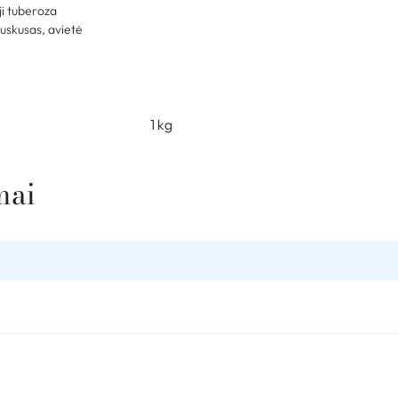
ji tuberoza
uskusas, avietė
1 kg
mai