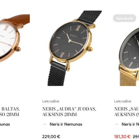
Išparduota
Laikrodžiai
Laikrodžiai
 BALTAS,
NERIS „AUDRA“ JUODAS,
NERIS „SAU
SO 28MM
AUKSINIS 28MM
AUKSINIS (
munas
Neris ir Nemunas
Neris ir
229,00
€
181,30
€
25