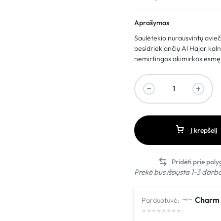
Aprašymas
Saulėtekio nurausvintų avieč
besidriekiančių Al Hajar kalnų
nemirtingos akimirkos esmę
Į krepšelį
Prekė bus išsiųsta 1-3 darb
Charm 
Parduotuvė: