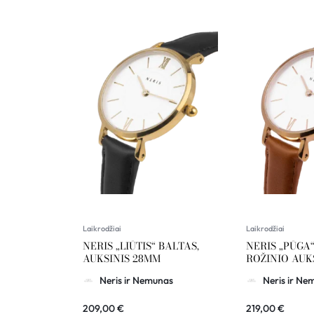
Laikrodžiai
Laikrodžiai
NERIS „LIŪTIS“ BALTAS,
NERIS „PŪGA“
AUKSINIS 28MM
ROŽINIO AUK
Neris ir Nemunas
Neris ir Ne
209,00
€
219,00
€