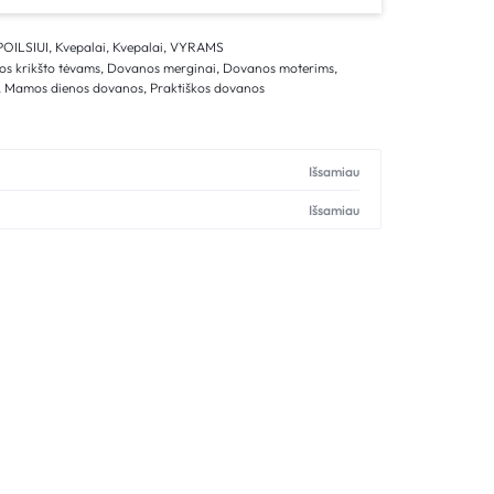
POILSIUI
,
Kvepalai
,
Kvepalai
,
VYRAMS
s krikšto tėvams
,
Dovanos merginai
,
Dovanos moterims
,
,
Mamos dienos dovanos
,
Praktiškos dovanos
Išsamiau
Išsamiau