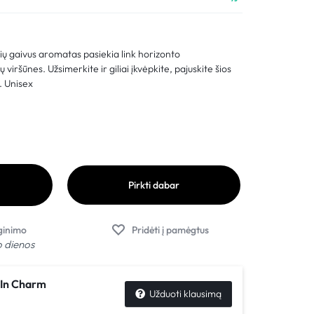
Palyginimas
Sekti užsakymą
ių gaivus aromatas pasiekia link horizonto
Pagalba
 viršūnes. Užsimerkite ir giliai įkvėpkite, pajuskite šios
. Unisex
Pirkti dabar
o dienos
In Charm
Užduoti klausimą