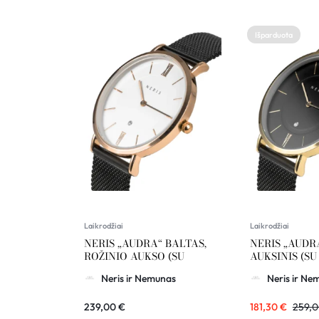
Išparduota
Laikrodžiai
Laikrodžiai
NERIS „AUDRA“ BALTAS,
NERIS „AUDR
ROŽINIO AUKSO (SU
AUKSINIS (SU
DATA)
Neris ir Nemunas
Neris ir Ne
239,00
€
181,30
€
259,