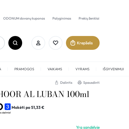
ODONUM dovanų kuponas
Palyginimas
Prekių ženklai
Krepšelis
A
PRAMOGOS
VAIKAMS
VYRAMS
IŠGYVENIMUI
Dalintis
Spausdinti
OOR AL LUBAN 100ml
Prisijungti
Mokėti po
51,33
€
Sukurti paskyrą
Pamėgti
Yra sandėlyje