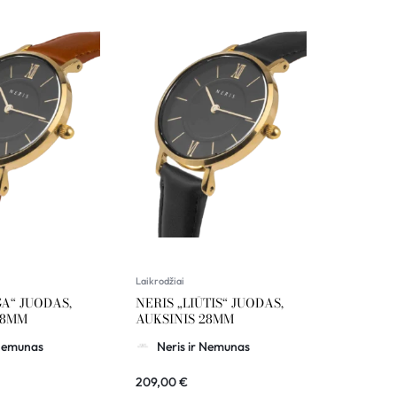
Laikrodžiai
GA“ JUODAS,
NERIS „LIŪTIS“ JUODAS,
28MM
AUKSINIS 28MM
 Nemunas
Neris ir Nemunas
209,00
€