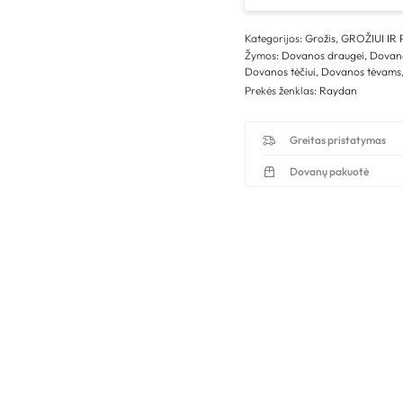
Kategorijos:
Grožis
,
GROŽIUI IR 
Žymos:
Dovanos draugei
,
Dovano
Dovanos tėčiui
,
Dovanos tėvams
Prekės ženklas:
Raydan
Greitas pristatymas
Dovanų pakuotė