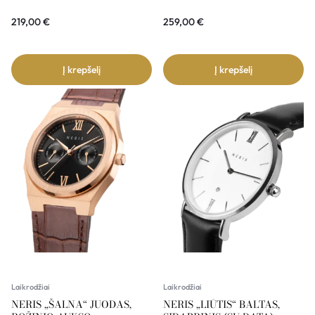
219,00
€
259,00
€
Į krepšelį
Į krepšelį
Laikrodžiai
Laikrodžiai
NERIS „ŠALNA“ JUODAS,
NERIS „LIŪTIS“ BALTAS,