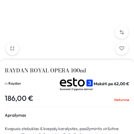
RAYDAN ROYAL OPERA 100ml
Mokėti po
62,00
€
in
Raydan
186,00
€
Neturime
Aprašymas
Kvapusis stebuklas iš kvepalų karalystės, pasižymintis viršutine