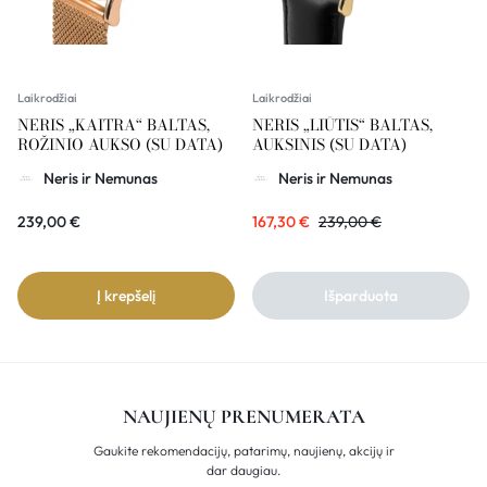
Laikrodžiai
Laikrodžiai
NERIS „KAITRA“ BALTAS,
NERIS „LIŪTIS“ BALTAS,
ROŽINIO AUKSO (SU DATA)
AUKSINIS (SU DATA)
Neris ir Nemunas
Neris ir Nemunas
239,00
€
167,30
€
239,00
€
Į krepšelį
Išparduota
NAUJIENŲ PRENUMERATA
Gaukite rekomendacijų, patarimų, naujienų, akcijų ir
dar daugiau.