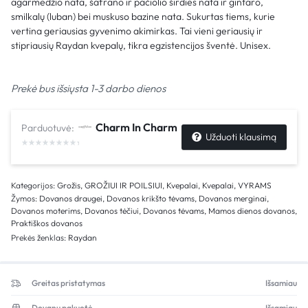
agarmedžio nata, šafrano ir pačiolio širdies nata ir gintaro,
smilkalų (luban) bei muskuso bazine nata. Sukurtas tiems, kurie
vertina geriausias gyvenimo akimirkas. Tai vieni geriausių ir
stipriausių Raydan kvepalų, tikra egzistencijos šventė. Unisex.
Prekė bus išsiųsta 1-3 darbo dienos
Charm In Charm
Parduotuvė:
Užduoti klausimą
Kategorijos:
Grožis
,
GROŽIUI IR POILSIUI
,
Kvepalai
,
Kvepalai
,
VYRAMS
Žymos:
Dovanos draugei
,
Dovanos krikšto tėvams
,
Dovanos merginai
,
Dovanos moterims
,
Dovanos tėčiui
,
Dovanos tėvams
,
Mamos dienos dovanos
,
Praktiškos dovanos
Prekės ženklas:
Raydan
Greitas pristatymas
Išsamiau
Dovanų pakuotė
Išsamiau