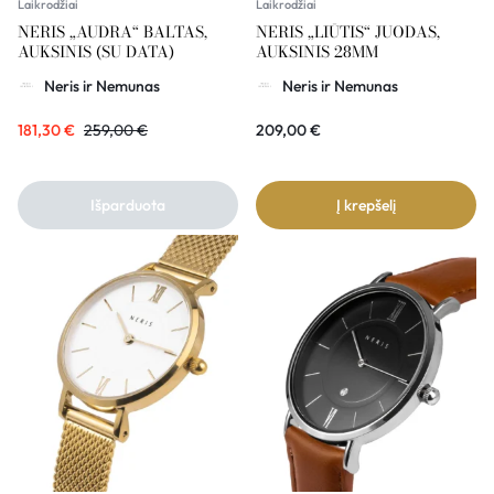
Laikrodžiai
Laikrodžiai
NERIS „AUDRA“ BALTAS,
NERIS „LIŪTIS“ JUODAS,
AUKSINIS (SU DATA)
AUKSINIS 28MM
Neris ir Nemunas
Neris ir Nemunas
181,30
€
259,00
€
209,00
€
Išparduota
Į krepšelį