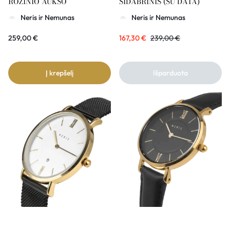
ROŽINIO AUKSO
SIDABRINIS (SU DATA)
Neris ir Nemunas
Neris ir Nemunas
259,00
€
167,30
€
239,00
€
Į krepšelį
Išparduota