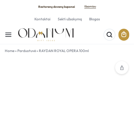
Išsamiau
Restoranų dovanų kuponai
Kontaktai
Sekti užsakymą
Blogas
Home
»
Parduotuvė
»
RAYDAN ROYAL OPERA 100ml