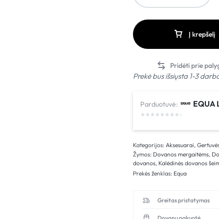
Į krepšelį
Prekė bus išsiųsta 1-3 darb
EQUA L
Parduotuvė:
Kategorijos:
Aksesuarai
,
Gertuvė
Žymos:
Dovanos mergaitėms
,
Do
dovanos
,
Kalėdinės dovanos šei
Prekės ženklas:
Equa
Greitas pristatymas
Dovanų pakuotė