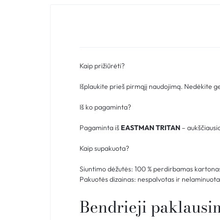
Kaip prižiūrėti?
Išplaukite prieš pirmąjį naudojimą. Nedėkite ge
Iš ko pagaminta?
Pagaminta iš
EASTMAN TRITAN
– aukščiausi
Kaip supakuota?
Siuntimo dėžutės: 100 % perdirbamas kartona
Pakuotės dizainas: nespalvotas ir nelaminuota
Bendrieji paklausi