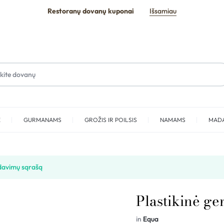
Restoranų dovanų kuponai
Išsamiau
E
GURMANAMS
GROŽIS IR POILSIS
NAMAMS
MAD
SPA
idavimų sąrašą
Plastikinė ge
in
Equa