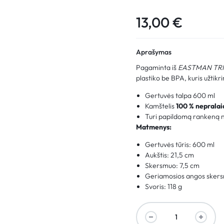
13,00
€
Aprašymas
Pagaminta iš
EASTMAN TR
plastiko be BPA, kuris užtikr
Gertuvės talpa 600 ml
Kamštelis
100 % nepralai
Turi papildomą rankeną n
Matmenys:
Gertuvės tūris: 600 ml
Aukštis: 21,5 cm
Skersmuo: 7,5 cm
Geriamosios angos sker
Svoris: 118 g