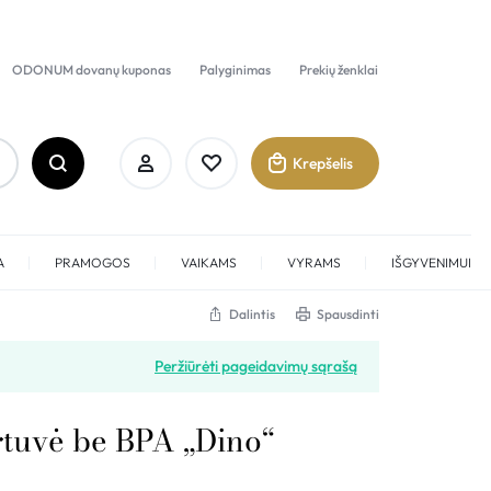
ODONUM dovanų kuponas
Palyginimas
Prekių ženklai
Krepšelis
A
PRAMOGOS
VAIKAMS
VYRAMS
IŠGYVENIMUI
Dalintis
Spausdinti
Prisijungti
Peržiūrėti pageidavimų sąrašą
Sukurti paskyrą
rtuvė be BPA „Dino“
Pamėgti