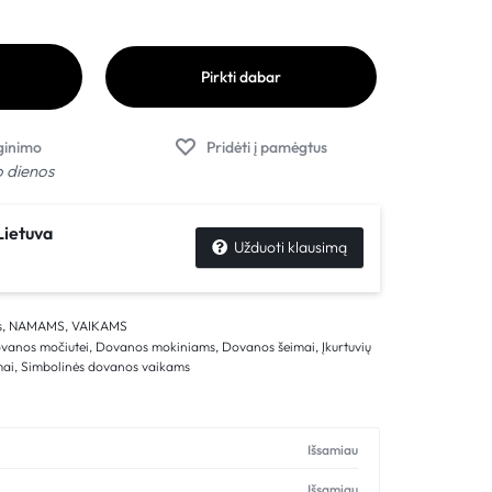
Pirkti dabar
o dienos
ietuva
Užduoti klausimą
s
,
NAMAMS
,
VAIKAMS
vanos močiutei
,
Dovanos mokiniams
,
Dovanos šeimai
,
Įkurtuvių
mai
,
Simbolinės dovanos vaikams
Išsamiau
Išsamiau