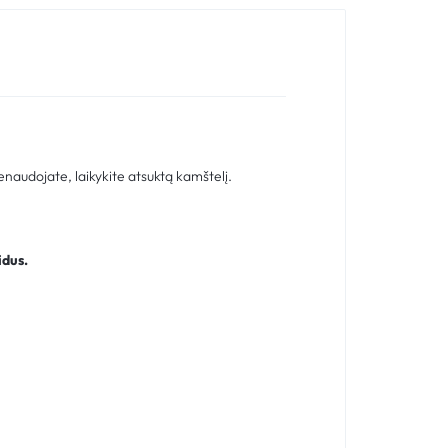
enaudojate, laikykite atsuktą kamštelį.
idus.