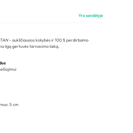
Palyginimas
Yra sandėlyje
Sekti užsakymą
Pagalba
ITAN
– aukščiausios kokybės ir 100 % perdirbamo
ina ilgą gertuvės tarnavimo laiką.
dus
ešiojimui
smuo: 5 cm