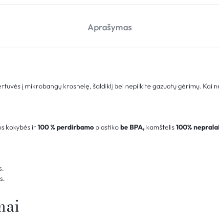
Aprašymas
rtuvės į mikrobangų krosnelę, šaldiklį bei nepilkite gazuotų gėrimų. Kai n
os kokybės ir
100 % perdirbamo
plastiko
be BPA,
kamštelis
100% neprala
s.
s.
mai