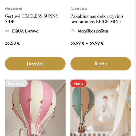
Aksesuarai
Aksesuarai
Gertuvė TIMELESS SUNNY
Pakabinamas dekoratyvinis
SIDE
oro balionas BEIGE-MINT
EQUA Lietuva
Magiškas paštas
26,50
€
39,99
€
–
69,99
€
Į krepšelį
Rinktis
Išparduota
Akcija