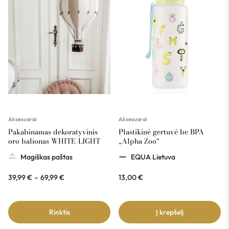
Aksesuarai
Aksesuarai
Pakabinamas dekoratyvinis
Plastikinė gertuvė be BPA
oro balionas WHITE-LIGHT
„Alpha Zoo“
GRAY
Magiškas paštas
EQUA Lietuva
39,99
€
–
69,99
€
13,00
€
Rinktis
Į krepšelį