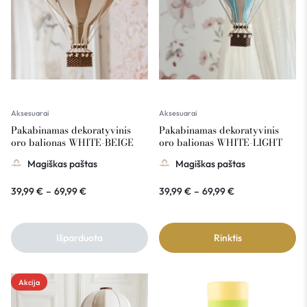
Aksesuarai
Aksesuarai
Pakabinamas dekoratyvinis
Pakabinamas dekoratyvinis
oro balionas WHITE-BEIGE
oro balionas WHITE-LIGHT
BLUE
Magiškas paštas
Magiškas paštas
39,99
€
–
69,99
€
39,99
€
–
69,99
€
Išparduota
Rinktis
Akcija