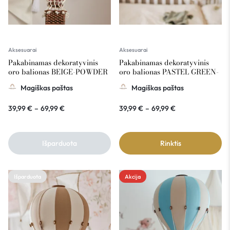
Aksesuarai
Aksesuarai
Pakabinamas dekoratyvinis
Pakabinamas dekoratyvinis
oro balionas BEIGE-POWDER
oro balionas PASTEL GREEN-
PINK
BEIGE
Magiškas paštas
Magiškas paštas
39,99
€
–
69,99
€
39,99
€
–
69,99
€
Išparduota
Rinktis
Išparduota
Akcija