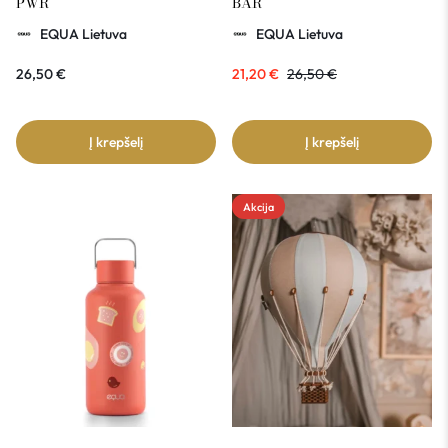
PWR
BAR
EQUA Lietuva
EQUA Lietuva
26,50
€
21,20
€
26,50
€
Į krepšelį
Į krepšelį
Akcija