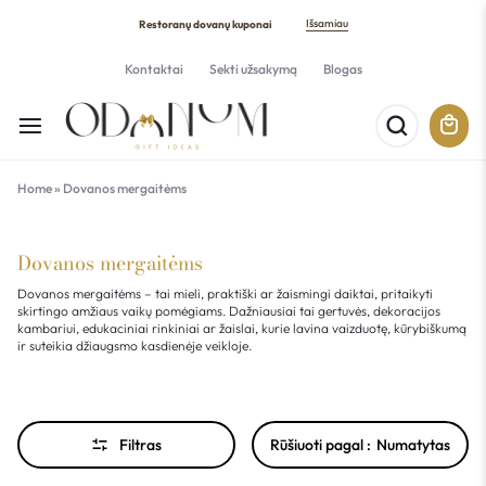
Išsamiau
Restoranų dovanų kuponai
Kontaktai
Sekti užsakymą
Blogas
Home
»
Dovanos mergaitėms
Dovanos mergaitėms
Dovanos mergaitėms – tai mieli, praktiški ar žaismingi daiktai, pritaikyti
skirtingo amžiaus vaikų pomėgiams. Dažniausiai tai gertuvės, dekoracijos
kambariui, edukaciniai rinkiniai ar žaislai, kurie lavina vaizduotę, kūrybiškumą
ir suteikia džiaugsmo kasdienėje veikloje.
Filtras
Rūšiuoti pagal :
Numatytas