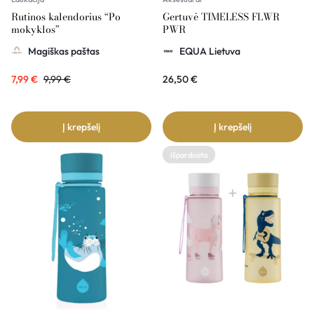
Rutinos kalendorius “Po
Gertuvė TIMELESS FLWR
mokyklos”
PWR
Magiškas paštas
EQUA Lietuva
7,99
€
9,99
€
26,50
€
Į krepšelį
Į krepšelį
Išparduota