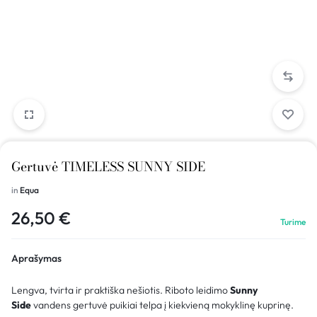
Gertuvė TIMELESS SUNNY SIDE
in
Equa
26,50
€
Turime
Aprašymas
Lengva, tvirta ir praktiška nešiotis. Riboto leidimo
Sunny
Side
vandens gertuvė puikiai telpa į kiekvieną mokyklinę kuprinę.