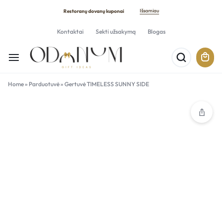
Išsamiau
Restoranų dovanų kuponai
Kontaktai
Sekti užsakymą
Blogas
Home
»
Parduotuvė
»
Gertuvė TIMELESS SUNNY SIDE