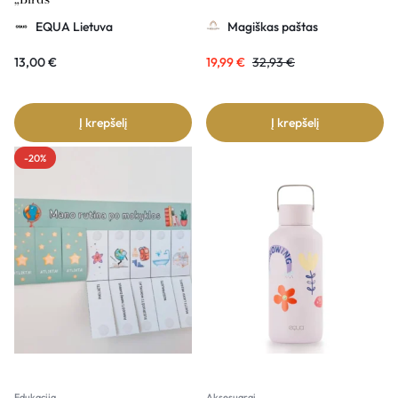
EQUA Lietuva
Magiškas paštas
13,00
€
19,99
€
32,93
€
Į krepšelį
Į krepšelį
-20%
Edukacija
Aksesuarai