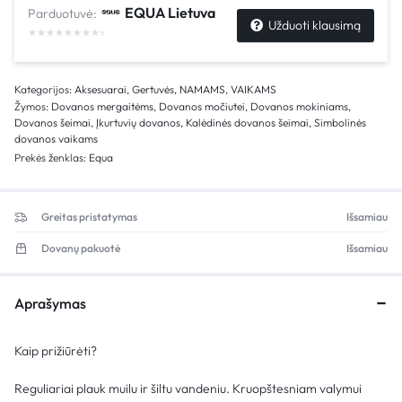
EQUA Lietuva
Parduotuvė:
Užduoti klausimą
Kategorijos:
Aksesuarai
,
Gertuvės
,
NAMAMS
,
VAIKAMS
Žymos:
Dovanos mergaitėms
,
Dovanos močiutei
,
Dovanos mokiniams
,
Dovanos šeimai
,
Įkurtuvių dovanos
,
Kalėdinės dovanos šeimai
,
Simbolinės
dovanos vaikams
Prekės ženklas:
Equa
Greitas pristatymas
Išsamiau
Dovanų pakuotė
Išsamiau
Aprašymas
Kaip prižiūrėti?
Reguliariai plauk muilu ir šiltu vandeniu. Kruopštesniam valymui