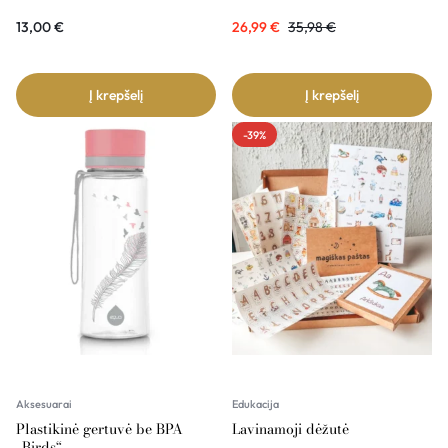
13,00
€
26,99
€
35,98
€
Į krepšelį
Į krepšelį
-39%
Aksesuarai
Edukacija
Plastikinė gertuvė be BPA
Lavinamoji dėžutė
„Birds“