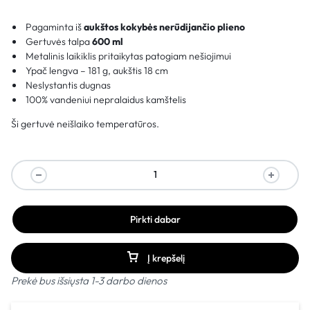
Pagaminta iš
aukštos kokybės nerūdijančio plieno
Gertuvės talpa
600 ml
Metalinis laikiklis pritaikytas patogiam nešiojimui
Ypač lengva – 181 g, aukštis 18 cm
Neslystantis dugnas
100% vandeniui nepralaidus kamštelis
Ši gertuvė neišlaiko temperatūros.
Pirkti dabar
Į krepšelį
Prekė bus išsiųsta 1-3 darbo dienos