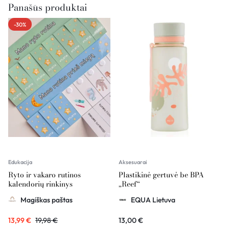
Panašūs produktai
-30%
Edukacija
Aksesuarai
Ryto ir vakaro rutinos
Plastikinė gertuvė be BPA
kalendorių rinkinys
„Reef“
Magiškas paštas
EQUA Lietuva
13,99
€
19,98
€
13,00
€