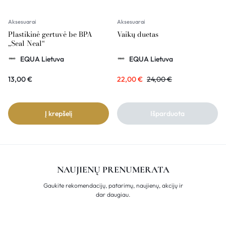
Aksesuarai
Aksesuarai
Plastikinė gertuvė be BPA
Vaikų duetas
„Seal Neal“
EQUA Lietuva
EQUA Lietuva
13,00
€
22,00
€
24,00
€
Į krepšelį
Išparduota
NAUJIENŲ PRENUMERATA
Gaukite rekomendacijų, patarimų, naujienų, akcijų ir
dar daugiau.