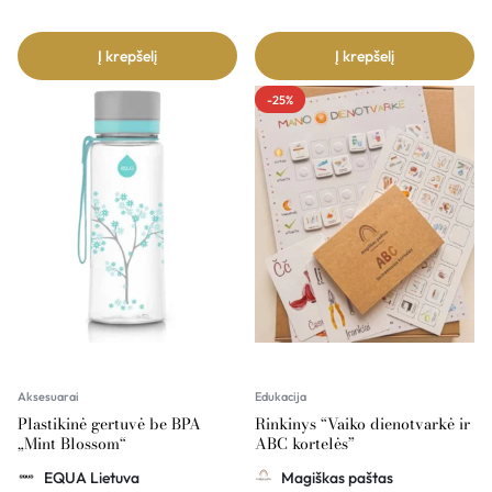
Į krepšelį
Į krepšelį
-25%
Aksesuarai
Edukacija
Plastikinė gertuvė be BPA
Rinkinys “Vaiko dienotvarkė ir
„Mint Blossom“
ABC kortelės”
EQUA Lietuva
Magiškas paštas