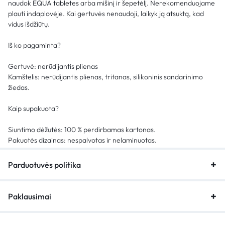
naudok
EQUA tabletes
arba
mišinį
ir
šepetėlį
. Nerekomenduojame
plauti indaplovėje. Kai gertuvės nenaudoji, laikyk ją atsuktą, kad
vidus išdžiūtų.
Iš ko pagaminta?
Gertuvė: nerūdijantis plienas
Kamštelis: nerūdijantis plienas, tritanas, silikoninis sandarinimo
žiedas.
Kaip supakuota?
Siuntimo dėžutės: 100 % perdirbamas kartonas.
Pakuotės dizainas: nespalvotas ir nelaminuotas.
Parduotuvės politika
Paklausimai