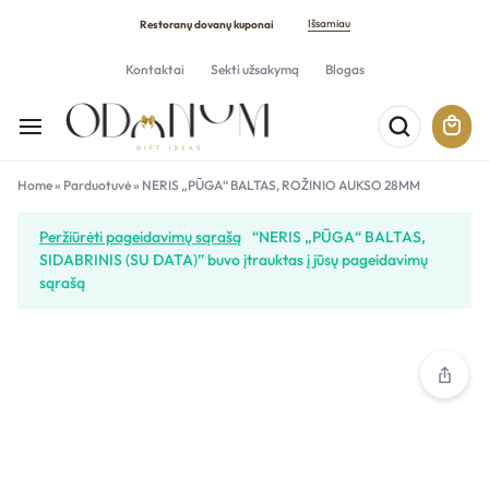
Išsamiau
Restoranų dovanų kuponai
Kontaktai
Sekti užsakymą
Blogas
Home
»
Parduotuvė
»
NERIS „PŪGA“ BALTAS, ROŽINIO AUKSO 28MM
Peržiūrėti pageidavimų sąrašą
“NERIS „PŪGA“ BALTAS,
SIDABRINIS (SU DATA)” buvo įtrauktas į jūsų pageidavimų
sąrašą