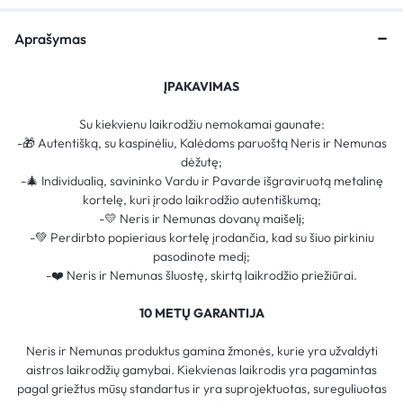
Aprašymas
ĮPAKAVIMAS
Su kiekvienu laikrodžiu nemokamai gaunate:
-🎁 Autentišką, su kaspinėliu, Kalėdoms paruoštą Neris ir Nemunas
dėžutę;
-🎄 Individualią, savininko Vardu ir Pavarde išgraviruotą metalinę
kortelę, kuri įrodo laikrodžio autentiškumą;
-💛 Neris ir Nemunas dovanų maišelį;
-💚 Perdirbto popieriaus kortelę įrodančia, kad su šiuo pirkiniu
pasodinote medį;
-❤️ Neris ir Nemunas šluostę, skirtą laikrodžio priežiūrai.
10 METŲ GARANTIJA
Neris ir Nemunas produktus gamina žmonės, kurie yra užvaldyti
aistros laikrodžių gamybai. Kiekvienas laikrodis yra pagamintas
pagal griežtus mūsų standartus ir yra suprojektuotas, sureguliuotas