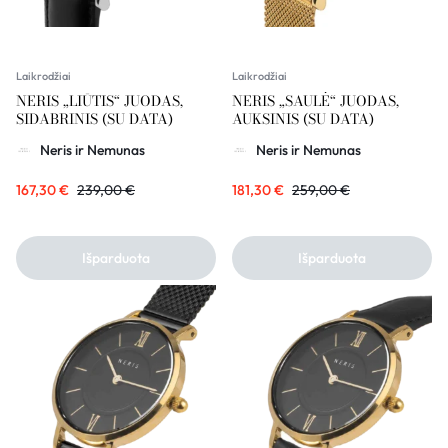
Laikrodžiai
Laikrodžiai
NERIS „LIŪTIS“ JUODAS,
NERIS „SAULĖ“ JUODAS,
SIDABRINIS (SU DATA)
AUKSINIS (SU DATA)
Neris ir Nemunas
Neris ir Nemunas
167,30
€
239,00
€
181,30
€
259,00
€
Išparduota
Išparduota