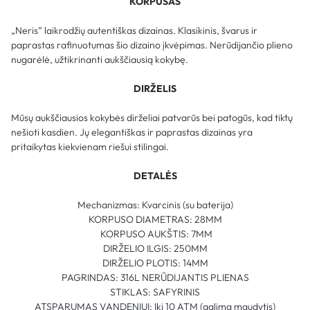
KORPUSAS
„Neris” laikrodžių autentiškas dizainas. Klasikinis, švarus ir
paprastas rafinuotumas šio dizaino įkvėpimas. Nerūdijančio plieno
nugarėlė, užtikrinanti aukščiausią kokybę.
DIRŽELIS
Mūsų aukščiausios kokybės dirželiai patvarūs bei patogūs, kad tiktų
nešioti kasdien. Jų elegantiškas ir paprastas dizainas yra
pritaikytas kiekvienam riešui stilingai.
DETALĖS
Mechanizmas: Kvarcinis (su baterija)
KORPUSO DIAMETRAS: 28MM
KORPUSO AUKŠTIS: 7MM
DIRŽELIO ILGIS: 250MM
DIRŽELIO PLOTIS: 14MM
PAGRINDAS: 316L NERŪDIJANTIS PLIENAS
STIKLAS: SAFYRINIS
ATSPARUMAS VANDENIUI: Iki 10 ATM (galima maudytis)