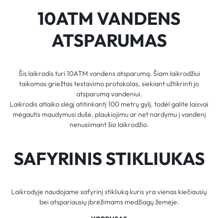
10ATM VANDENS
ATSPARUMAS
Šis laikrodis turi 10ATM vandens atsparumą. Šiam laikrodžiui
taikomas griežtas testavimo protokolas, siekiant užtikrinti jo
atsparumą vandeniui.
Laikrodis atlaiko slėgį atitinkantį 100 metrų gylį, todėl galite laisvai
mėgautis maudymusi duše, plaukiojimu ar net nardymu į vandenį
nenusiimant šio laikrodžio.
SAFYRINIS STIKLIUKAS
Laikrodyje naudojame safyrinį stikliuką kuris yra vienas kiečiausių
bei atspariausių įbrėžimams medžiagų žemėje.