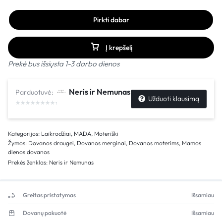
Pirkti dabar
Į krepšelį
Prekė bus išsiųsta 1-3 darbo dienos
Neris ir Nemunas
Parduotuvė:
Užduoti klausimą
Kategorijos:
Laikrodžiai
,
MADA
,
Moteriški
Žymos:
Dovanos draugei
,
Dovanos merginai
,
Dovanos moterims
,
Mamos
dienos dovanos
Prekės ženklas:
Neris ir Nemunas
Greitas pristatymas
Išsamiau
Dovanų pakuotė
Išsamiau