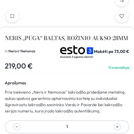
NERIS „PŪGA“ BALTAS, ROŽINIO AUKSO 28MM
Mokėti po
73,00
€
in
Neris ir Nemunas
219,00
€
Yra sandėlyje
Aprašymas
Prie kiekvieno „Neris ir Nemunas" laikrodžio pridedame metalinę,
aukso spalvos garantinio aptarnavimo kortelę su individualiai
išgraviruotu laikrodžio savininko Vardu ir Pavarde bei laikrodžio
serijos numeriu, kuris įrodo laikrodžio autentiškumą.