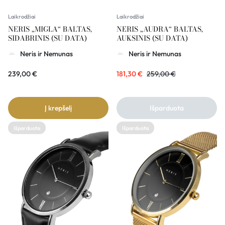
Laikrodžiai
Laikrodžiai
NERIS „MIGLA“ BALTAS,
NERIS „AUDRA“ BALTAS,
SIDABRINIS (SU DATA)
AUKSINIS (SU DATA)
Neris ir Nemunas
Neris ir Nemunas
239,00
€
181,30
€
259,00
€
Į krepšelį
Išparduota
Išparduota
Išparduota