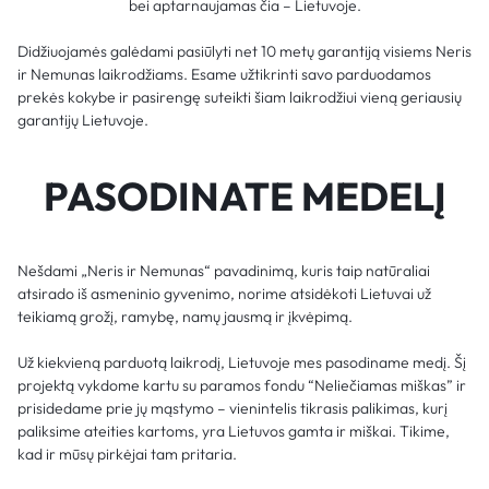
bei aptarnaujamas čia – Lietuvoje.
Didžiuojamės galėdami pasiūlyti net 10 metų garantiją visiems Neris
ir Nemunas laikrodžiams. Esame užtikrinti savo parduodamos
prekės kokybe ir pasirengę suteikti šiam laikrodžiui vieną geriausių
garantijų Lietuvoje.
PASODINATE MEDELĮ
Nešdami „Neris ir Nemunas“ pavadinimą, kuris taip natūraliai
atsirado iš asmeninio gyvenimo, norime atsidėkoti Lietuvai už
teikiamą grožį, ramybę, namų jausmą ir įkvėpimą.
Už kiekvieną parduotą laikrodį, Lietuvoje mes pasodiname medį. Šį
projektą vykdome kartu su paramos fondu “Neliečiamas miškas” ir
prisidedame prie jų mąstymo – vienintelis tikrasis palikimas, kurį
paliksime ateities kartoms, yra Lietuvos gamta ir miškai. Tikime,
kad ir mūsų pirkėjai tam pritaria.