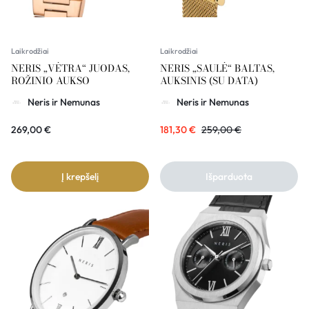
Laikrodžiai
Laikrodžiai
NERIS „VĖTRA“ JUODAS,
NERIS „SAULĖ“ BALTAS,
ROŽINIO AUKSO
AUKSINIS (SU DATA)
Neris ir Nemunas
Neris ir Nemunas
269,00
€
181,30
€
259,00
€
Į krepšelį
Išparduota