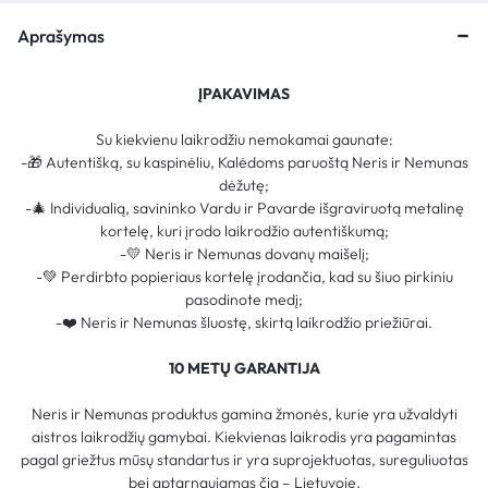
Aprašymas
ĮPAKAVIMAS
Su kiekvienu laikrodžiu nemokamai gaunate:
-🎁 Autentišką, su kaspinėliu, Kalėdoms paruoštą Neris ir Nemunas
dėžutę;
-🎄 Individualią, savininko Vardu ir Pavarde išgraviruotą metalinę
kortelę, kuri įrodo laikrodžio autentiškumą;
-💛 Neris ir Nemunas dovanų maišelį;
-💚 Perdirbto popieriaus kortelę įrodančia, kad su šiuo pirkiniu
pasodinote medį;
-❤️ Neris ir Nemunas šluostę, skirtą laikrodžio priežiūrai.
10 METŲ GARANTIJA
Neris ir Nemunas produktus gamina žmonės, kurie yra užvaldyti
aistros laikrodžių gamybai. Kiekvienas laikrodis yra pagamintas
pagal griežtus mūsų standartus ir yra suprojektuotas, sureguliuotas
bei aptarnaujamas čia – Lietuvoje.