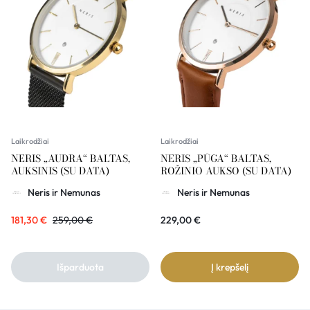
Laikrodžiai
Laikrodžiai
NERIS „AUDRA“ BALTAS,
NERIS „PŪGA“ BALTAS,
AUKSINIS (SU DATA)
ROŽINIO AUKSO (SU DATA)
Neris ir Nemunas
Neris ir Nemunas
181,30
€
259,00
€
229,00
€
Išparduota
Į krepšelį