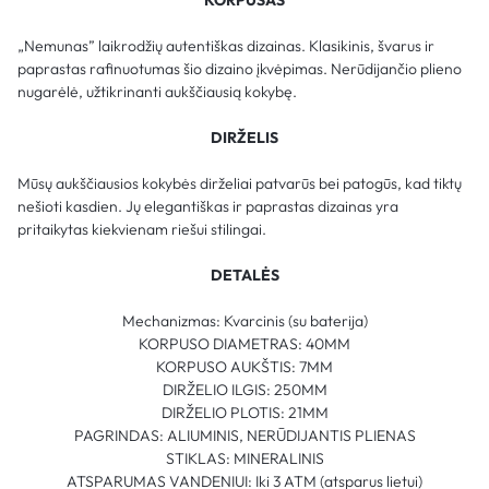
„Nemunas” laikrodžių autentiškas dizainas. Klasikinis, švarus ir
paprastas rafinuotumas šio dizaino įkvėpimas. Nerūdijančio plieno
nugarėlė, užtikrinanti aukščiausią kokybę.
DIRŽELIS
Mūsų aukščiausios kokybės dirželiai patvarūs bei patogūs, kad tiktų
nešioti kasdien. Jų elegantiškas ir paprastas dizainas yra
pritaikytas kiekvienam riešui stilingai.
DETALĖS
Mechanizmas: Kvarcinis (su baterija)
KORPUSO DIAMETRAS: 40MM
KORPUSO AUKŠTIS: 7MM
DIRŽELIO ILGIS: 250MM
DIRŽELIO PLOTIS: 21MM
PAGRINDAS: ALIUMINIS, NERŪDIJANTIS PLIENAS
STIKLAS: MINERALINIS
ATSPARUMAS VANDENIUI: Iki 3 ATM (atsparus lietui)