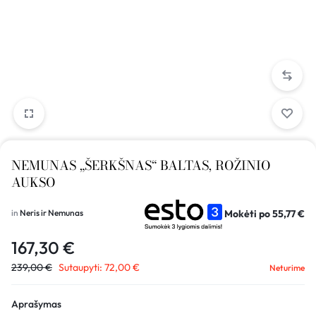
NEMUNAS „ŠERKŠNAS“ BALTAS, ROŽINIO
AUKSO
Mokėti po
55,77
€
in
Neris ir Nemunas
167,30
€
239,00
€
Sutaupyti:
72,00
€
Neturime
Aprašymas