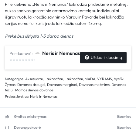
Prie kiekvieno „Neris ir Nemunas" laikrodžio pridedame metalinę,
aukso spalvos garantinio aptarnavimo kortelę su individualiai
išgraviruotu laikrodžio savininko Vardu ir Pavarde bei laikrodžio
serijos numeriu, kuris įrodo laikrodžio autentiškumą.
Prekė bus išsiųsta 1-3 darbo dienos
Neris ir Nemunas
Parduotuvė:
Užduoti klausimą
Kategorijos:
Aksesuarai
,
Laikrodžiai
,
Laikrodžiai
,
MADA
,
VYRAMS
,
Vyriški
Žymos:
Dovanos draugei
,
Dovanos merginai
,
Dovanos moterims
,
Dovanos
tėčiui
,
Mamos dienos dovanos
Prekės ženklas:
Neris ir Nemunas
Greitas pristatymas
Išsamiau
Dovanų pakuotė
Išsamiau