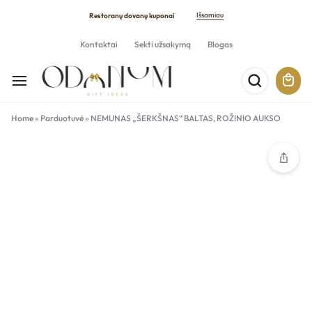
Išsamiau
Restoranų dovanų kuponai
Kontaktai
Sekti užsakymą
Blogas
Home
»
Parduotuvė
»
NEMUNAS „ŠERKŠNAS“ BALTAS, ROŽINIO AUKSO