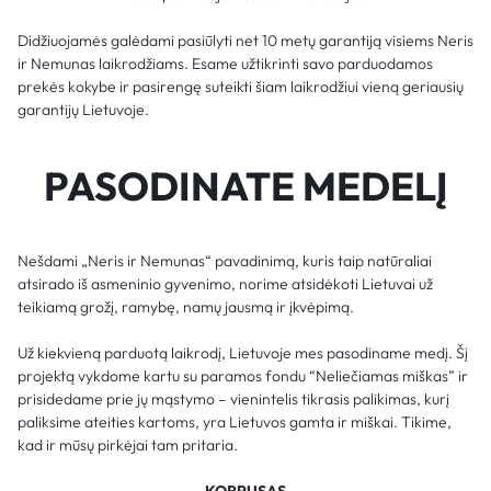
Didžiuojamės galėdami pasiūlyti net 10 metų garantiją visiems Neris
ir Nemunas laikrodžiams. Esame užtikrinti savo parduodamos
prekės kokybe ir pasirengę suteikti šiam laikrodžiui vieną geriausių
garantijų Lietuvoje.
PASODINATE MEDELĮ
Nešdami „Neris ir Nemunas“ pavadinimą, kuris taip natūraliai
atsirado iš asmeninio gyvenimo, norime atsidėkoti Lietuvai už
teikiamą grožį, ramybę, namų jausmą ir įkvėpimą.
Už kiekvieną parduotą laikrodį, Lietuvoje mes pasodiname medį. Šį
projektą vykdome kartu su paramos fondu “Neliečiamas miškas” ir
prisidedame prie jų mąstymo – vienintelis tikrasis palikimas, kurį
paliksime ateities kartoms, yra Lietuvos gamta ir miškai. Tikime,
kad ir mūsų pirkėjai tam pritaria.
KORPUSAS