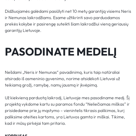
Didžiuojamės galėdami pasiūlyti net 10 metų garantiją visiems Neris
ir Nemunas laikrodžiams. Esame užtikrinti savo parduodamos
prekės kokybe ir pasirengę suteikti šiam laikrodžiui vieną geriausių
garantijų Lietuvoje.
PASODINATE MEDELĮ
Nešdami „Neris ir Nemunas“ pavadinimą, kuris taip natūraliai
atsirado iš asmeninio gyvenimo, norime atsidėkoti Lietuvai už
teikiamą grožį, ramybę, namų jausmą ir įkvėpimą.
Už kiekvieną parduotą laikrodį, Lietuvoje mes pasodiname medį. Šį
projektą vykdome kartu su paramos fondu “Neliečiamas miškas” ir
prisidedame prie jų mąstymo – vienintelis tikrasis palikimas, kurį
paliksime ateities kartoms, yra Lietuvos gamta ir miškai. Tikime,
kad ir mūsų pirkėjai tam pritaria.
KORPUSAS