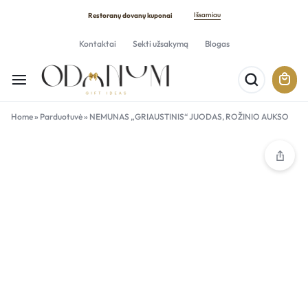
Išsamiau
Restoranų dovanų kuponai
Kontaktai
Sekti užsakymą
Blogas
Home
»
Parduotuvė
»
NEMUNAS „GRIAUSTINIS“ JUODAS, ROŽINIO AUKSO