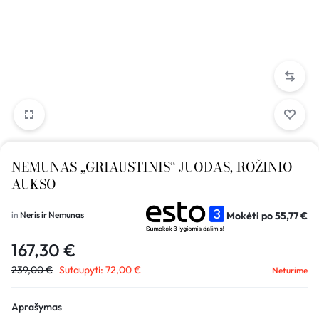
NEMUNAS „GRIAUSTINIS“ JUODAS, ROŽINIO
AUKSO
Mokėti po
55,77
€
in
Neris ir Nemunas
167,30
€
239,00
€
Sutaupyti:
72,00
€
Neturime
Aprašymas