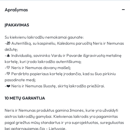
Aprašymas
ĮPAKAVIMAS
Su kiekvienu laikrodžiu nemokamai gaunate:
-🎁 Autentišką, su kaspinėliu, Kalėdoms paruoštą Neris ir Nemunas
dėžutę;
-🎄 Individualią, savininko Vardu ir Pavarde išgraviruotą metalinę
kortelę, kuri įrodo laikrodžio autentiškumą;
-💛 Neris ir Nemunas dovanų maišelį;
-💚 Perdirbto popieriaus kortelę įrodančia, kad su šiuo pirkiniu
pasodinote medį;
-❤️ Neris ir Nemunas šluostę, skirtą laikrodžio priežiūrai.
10 METŲ GARANTIJA
Neris ir Nemunas produktus gamina žmonės, kurie yra užvaldyti
aistros laikrodžių gamybai. Kiekvienas laikrodis yra pagamintas
pagal griežtus mūsų standartus ir yra suprojektuotas, sureguliuotas
bei aptarnaujamas čia – Lietuvoje.