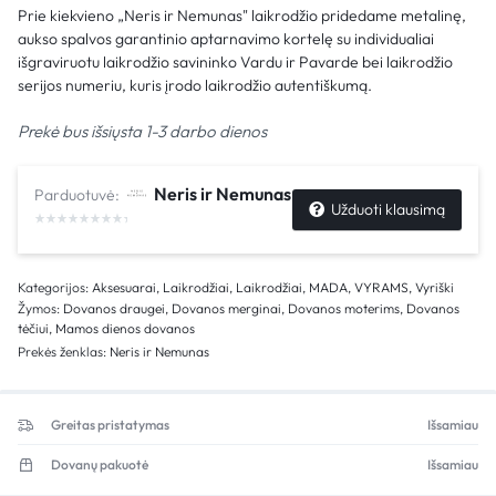
Prie kiekvieno „Neris ir Nemunas" laikrodžio pridedame metalinę,
aukso spalvos garantinio aptarnavimo kortelę su individualiai
išgraviruotu laikrodžio savininko Vardu ir Pavarde bei laikrodžio
serijos numeriu, kuris įrodo laikrodžio autentiškumą.
Prekė bus išsiųsta 1-3 darbo dienos
Neris ir Nemunas
Parduotuvė:
Užduoti klausimą
Kategorijos:
Aksesuarai
,
Laikrodžiai
,
Laikrodžiai
,
MADA
,
VYRAMS
,
Vyriški
Žymos:
Dovanos draugei
,
Dovanos merginai
,
Dovanos moterims
,
Dovanos
tėčiui
,
Mamos dienos dovanos
Prekės ženklas:
Neris ir Nemunas
Greitas pristatymas
Išsamiau
Dovanų pakuotė
Išsamiau