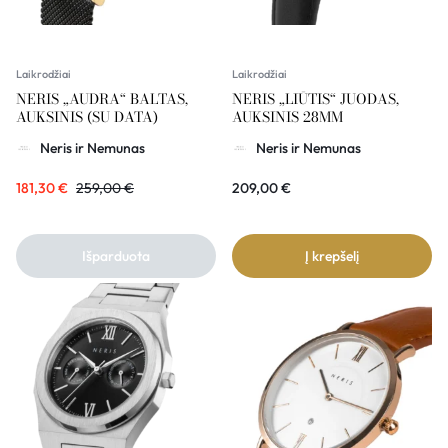
Laikrodžiai
Laikrodžiai
NERIS „AUDRA“ BALTAS,
NERIS „LIŪTIS“ JUODAS,
AUKSINIS (SU DATA)
AUKSINIS 28MM
Neris ir Nemunas
Neris ir Nemunas
181,30
€
259,00
€
209,00
€
Išparduota
Į krepšelį