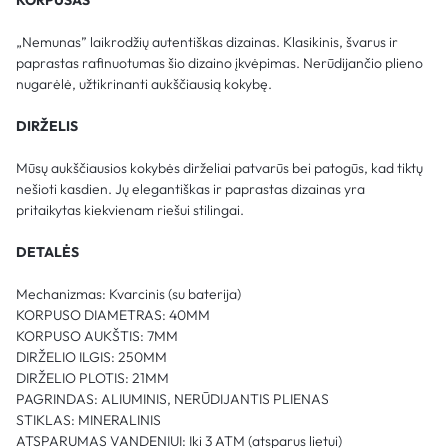
„Nemunas” laikrodžių autentiškas dizainas. Klasikinis, švarus ir
paprastas rafinuotumas šio dizaino įkvėpimas. Nerūdijančio plieno
nugarėlė, užtikrinanti aukščiausią kokybę.
DIRŽELIS
Mūsų aukščiausios kokybės dirželiai patvarūs bei patogūs, kad tiktų
nešioti kasdien. Jų elegantiškas ir paprastas dizainas yra
pritaikytas kiekvienam riešui stilingai.
DETALĖS
Mechanizmas: Kvarcinis (su baterija)
KORPUSO DIAMETRAS: 40MM
KORPUSO AUKŠTIS: 7MM
DIRŽELIO ILGIS: 250MM
DIRŽELIO PLOTIS: 21MM
PAGRINDAS: ALIUMINIS, NERŪDIJANTIS PLIENAS
STIKLAS: MINERALINIS
ATSPARUMAS VANDENIUI: Iki 3 ATM (atsparus lietui)