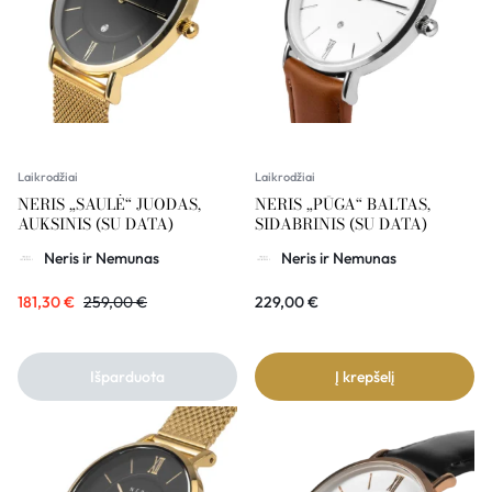
Laikrodžiai
Laikrodžiai
NERIS „SAULĖ“ JUODAS,
NERIS „PŪGA“ BALTAS,
AUKSINIS (SU DATA)
SIDABRINIS (SU DATA)
Neris ir Nemunas
Neris ir Nemunas
181,30
€
259,00
€
229,00
€
Išparduota
Į krepšelį