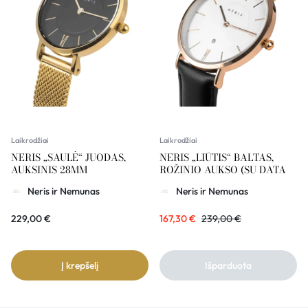
Laikrodžiai
Laikrodžiai
NERIS „SAULĖ“ JUODAS,
NERIS „LIŪTIS“ BALTAS,
AUKSINIS 28MM
ROŽINIO AUKSO (SU DATA
Neris ir Nemunas
Neris ir Nemunas
229,00
€
167,30
€
239,00
€
Į krepšelį
Išparduota