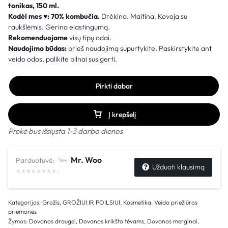
tonikas, 150 ml.
Kodėl mes
♥
:
70% kombučia.
Drėkina. Maitina. Kovoja su
raukšlėmis. Gerina elastingumą.
Rekomenduojame
visų tipų odai.
Naudojimo būdas:
prieš naudojimą supurtykite. Paskirstykite ant
veido odos, palikite pilnai susigerti.
Pirkti dabar
Į krepšelį
Prekė bus išsiųsta 1-3 darbo dienos
Mr. Woo
Parduotuvė:
Užduoti klausimą
Kategorijos:
Grožis
,
GROŽIUI IR POILSIUI
,
Kosmetika
,
Veido priežiūros
priemonės
Žymos:
Dovanos draugei
,
Dovanos krikšto tėvams
,
Dovanos merginai
,