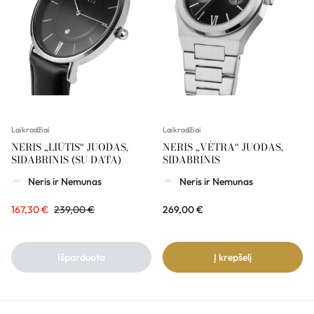
Laikrodžiai
Laikrodžiai
NERIS „LIŪTIS“ JUODAS,
NERIS „VĖTRA“ JUODAS,
SIDABRINIS (SU DATA)
SIDABRINIS
Neris ir Nemunas
Neris ir Nemunas
167,30
€
239,00
€
269,00
€
Išparduota
Į krepšelį