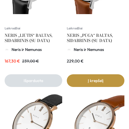
Laikrodžiai
Laikrodžiai
NERIS „LIŪTIS“ BALTAS,
NERIS „PŪGA“ BALTAS,
SIDABRINIS (SU DATA)
SIDABRINIS (SU DATA)
Neris ir Nemunas
Neris ir Nemunas
167,30
€
239,00
€
229,00
€
Išparduota
Į krepšelį