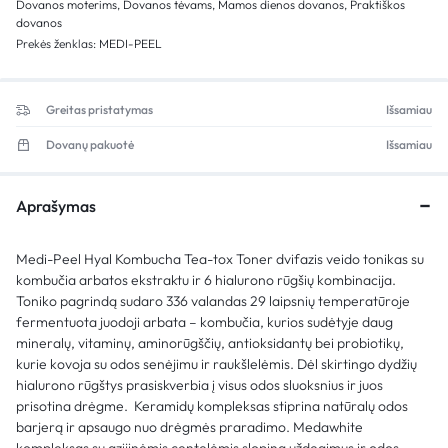
Dovanos moterims
,
Dovanos tėvams
,
Mamos dienos dovanos
,
Praktiškos
dovanos
Prekės ženklas:
MEDI-PEEL
Greitas pristatymas
Išsamiau
Dovanų pakuotė
Išsamiau
Aprašymas
Medi-Peel Hyal Kombucha Tea-tox Toner dvifazis veido tonikas su
kombučia arbatos ekstraktu ir 6 hialurono rūgšių kombinacija.
Toniko pagrindą sudaro 336 valandas 29 laipsnių temperatūroje
fermentuota juodoji arbata – kombučia, kurios sudėtyje daug
mineralų, vitaminų, aminorūgščių, antioksidantų bei probiotikų,
kurie kovoja su odos senėjimu ir raukšlelėmis. Dėl skirtingo dydžių
hialurono rūgštys prasiskverbia į visus odos sluoksnius ir juos
prisotina drėgme. Keramidų kompleksas stiprina natūralų odos
barjerą ir apsaugo nuo drėgmės praradimo. Medawhite