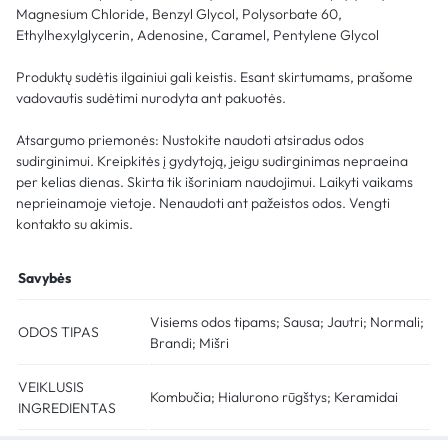
Magnesium Chloride, Benzyl Glycol, Polysorbate 60,
Ethylhexylglycerin, Adenosine, Caramel, Pentylene Glycol
Produktų sudėtis ilgainiui gali keistis. Esant skirtumams, prašome
vadovautis sudėtimi nurodyta ant pakuotės.
Atsargumo priemonės: Nustokite naudoti atsiradus odos
sudirginimui. Kreipkitės į gydytoją, jeigu sudirginimas nepraeina
per kelias dienas. Skirta tik išoriniam naudojimui. Laikyti vaikams
neprieinamoje vietoje. Nenaudoti ant pažeistos odos. Vengti
kontakto su akimis.
Savybės
Visiems odos tipams; Sausa; Jautri; Normali;
ODOS TIPAS
Brandi; Mišri
VEIKLUSIS
Kombučia; Hialurono rūgštys; Keramidai
INGREDIENTAS