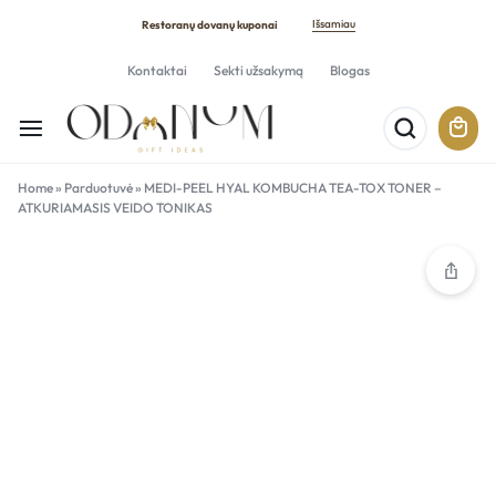
Išsamiau
Restoranų dovanų kuponai
Kontaktai
Sekti užsakymą
Blogas
Home
»
Parduotuvė
»
MEDI-PEEL HYAL KOMBUCHA TEA-TOX TONER –
ATKURIAMASIS VEIDO TONIKAS