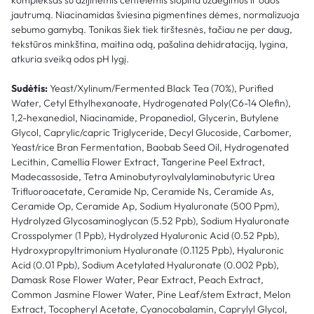
kompleksas su azijinėmis centelėmis slopina uždegimus ir odos
jautrumą. Niacinamidas šviesina pigmentines dėmes, normalizuoja
sebumo gamybą. Tonikas šiek tiek tirštesnės, tačiau ne per daug,
tekstūros minkština, maitina odą, pašalina dehidrataciją, lygina,
atkuria sveiką odos pH lygį.
Sudėtis:
Yeast/Xylinum/Fermented Black Tea (70%), Purified
Water, Cetyl Ethylhexanoate, Hydrogenated Poly(C6-14 Olefin),
1,2-hexanediol, Niacinamide, Propanediol, Glycerin, Butylene
Glycol, Caprylic/capric Triglyceride, Decyl Glucoside, Carbomer,
Yeast/rice Bran Fermentation, Baobab Seed Oil, Hydrogenated
Lecithin, Camellia Flower Extract, Tangerine Peel Extract,
Madecassoside, Tetra Aminobutyroylvalylaminobutyric Urea
Trifluoroacetate, Ceramide Np, Ceramide Ns, Ceramide As,
Ceramide Op, Ceramide Ap, Sodium Hyaluronate (500 Ppm),
Hydrolyzed Glycosaminoglycan (5.52 Ppb), Sodium Hyaluronate
Crosspolymer (1 Ppb), Hydrolyzed Hyaluronic Acid (0.52 Ppb),
Hydroxypropyltrimonium Hyaluronate (0.1125 Ppb), Hyaluronic
Acid (0.01 Ppb), Sodium Acetylated Hyaluronate (0.002 Ppb),
Damask Rose Flower Water, Pear Extract, Peach Extract,
Common Jasmine Flower Water, Pine Leaf/stem Extract, Melon
Extract, Tocopheryl Acetate, Cyanocobalamin, Caprylyl Glycol,