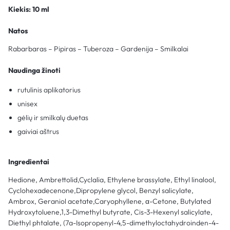
Kiekis: 10 ml
Natos
Rabarbaras – Pipiras – Tuberoza – Gardenija – Smilkalai
Naudinga žinoti
rutulinis aplikatorius
unisex
gėlių ir smilkalų duetas
gaiviai aštrus
Ingredientai
Hedione, Ambrettolid,Cyclalia, Ethylene brassylate, Ethyl linalool,
Cyclohexadecenone,Dipropylene glycol, Benzyl salicylate,
Ambrox, Geraniol acetate,Caryophyllene, α-Cetone, Butylated
Hydroxytoluene,1,3-Dimethyl butyrate, Cis-3-Hexenyl salicylate,
Diethyl phtalate, (7a-Isopropenyl-4,5-dimethyloctahydroinden-4-