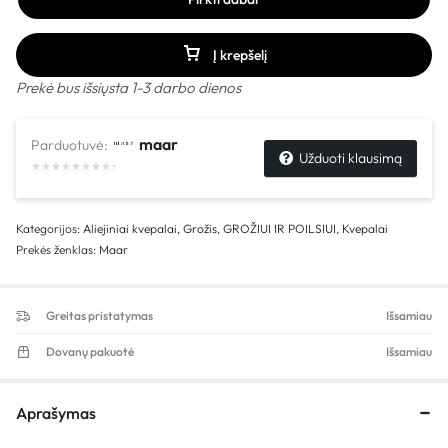
Į krepšelį
Prekė bus išsiųsta 1-3 darbo dienos
maar
Parduotuvė:
Užduoti klausimą
Kategorijos:
Aliejiniai kvepalai
,
Grožis
,
GROŽIUI IR POILSIUI
,
Kvepalai
Prekės ženklas:
Maar
Greitas pristatymas
Išsamiau
Dovanų pakuotė
Išsamiau
Aprašymas