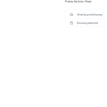
Prekės ženklas:
Maar
Greitas pristatymas
Dovanų pakuotė