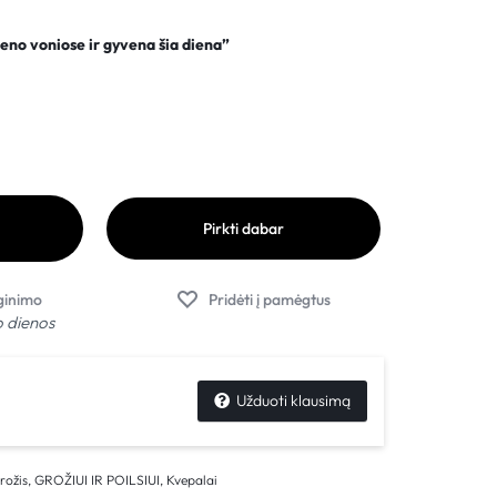
eno voniose ir gyvena šia diena”
Pirkti dabar
o dienos
Užduoti klausimą
rožis
,
GROŽIUI IR POILSIUI
,
Kvepalai