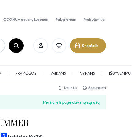
ODONUM dovanų kuponas
Palyginimas
Prekių ženklai
Krepšelis
A
PRAMOGOS
VAIKAMS
VYRAMS
IŠGYVENIMUI
Dalintis
Spausdinti
Prisijungti
Peržiūrėti pageidavimų sąrašą
Sukurti paskyrą
UMMER
Pamėgti
Mokėti po
19,67
€