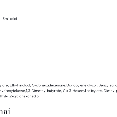
– Smilkalai
ylate, Ethyl linalool, Cyclohexadecenone,Dipropylene glycol, Benzyl sal
droxytoluene,1,3-Dimethyl butyrate, Cis-3-Hexenyl salicylate, Diethyl 
hyl-1,2-cyclohexanediol
mai