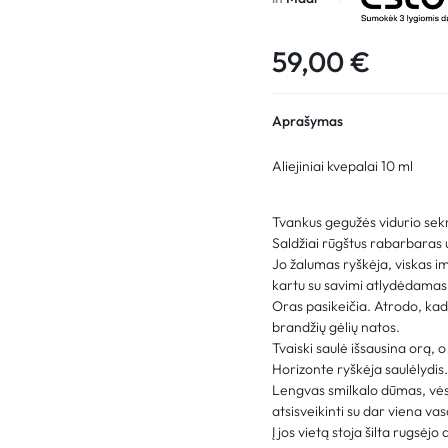
59,00
€
Aprašymas
Aliejiniai kvepalai 10 ml
Tvankus gegužės vidurio sek
Saldžiai rūgštus rabarbaras 
Jo žalumas ryškėja, viskas im
kartu su savimi atlydėdamas
Oras pasikeičia. Atrodo, kad 
brandžių gėlių natos.
Tvaiski saulė išsausina orą, 
Horizonte ryškėja saulėlydis
Lengvas smilkalo dūmas, vėsi
atsisveikinti su dar viena va
Į jos vietą stoja šilta rugsėjo