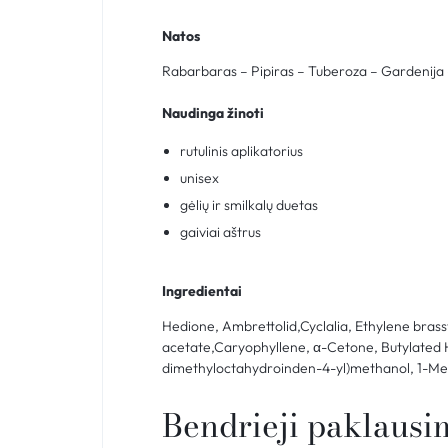
Natos
Rabarbaras – Pipiras – Tuberoza – Gardenija 
Naudinga žinoti
rutulinis aplikatorius
unisex
gėlių ir smilkalų duetas
gaiviai aštrus
Ingredientai
Hedione, Ambrettolid,Cyclalia, Ethylene brass
acetate,Caryophyllene, α-Cetone, Butylated Hy
dimethyloctahydroinden-4-yl)methanol, 1-Met
Bendrieji paklausi