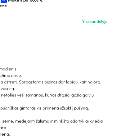
Palyginimas
Sekti užsakymą
Yra sandėlyje
Pagalba
madienis.
užima uoslę.
a aštrėti. Sprogstantis pipiras dar labiau įkaitina orą,
 vasarą.
netolies veši samanos, kurias drąsiai gožia gaivių
o pudriškas gintaras vis primena užsukt į pušyną.
.
 žemė, medėjanti žaluma ir minkšta oda tykiai kviečia
sara.
 diena.