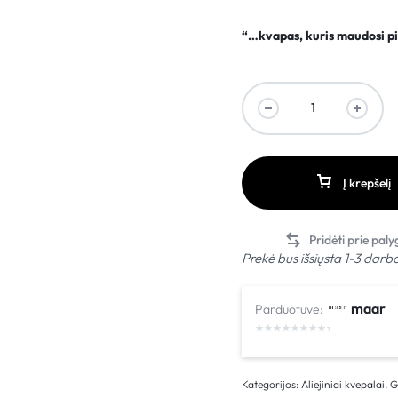
“…kvapas, kuris maudosi pi
Į krepšelį
Prekė bus išsiųsta 1-3 darb
maar
Parduotuvė:
Kategorijos:
Aliejiniai kvepalai
,
G