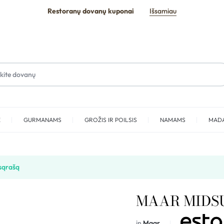
Restoranų dovanų kuponai
Išsamiau
E
GURMANAMS
GROŽIS IR POILSIS
NAMAMS
MAD
SPA
sąrašą
MAAR MIDS
in
Maar