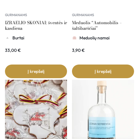
GURMANAMS
GURMANAMS
IZRAELIO SKONIAI: šventės ir
Meduolis “Automobilis –
kasdiena
šaltibarščiai”
Burtai
Meduolių namai
33,00
€
3,90
€
Į krepšelį
Į krepšelį