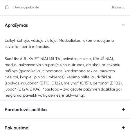
Dovanų pakuotė
Išsamiau
Aprašymas
Laikyti šaltoje, vėsioje vietoje. Meduoliukus rekomenduojama
suvartoti per 6 mėnesius.
Sudėtis: A.R. KVIETINIAI MILTAI, sviestas, cukrus, KIAUŠINIAI,
medus, auksaspalvis sirupas (cukraus sirupas, druska), prieskonių
mišinys (gvazdikėliai, cinamonas, kardamono sėklos, muskato
riešutai, kvapieji pipirai, imbieras), kepimo milteliai, dažikliai
(spalvos: raudona* (E 110, E 122), mėlyna* (E 151), geltona* (E 102),
juoda* (E 124, E 104), *pastaba – žvaigždute pažymėti dažikliai gali
neigiamai paveikti vaikų dėmesį ir aktyvumą).
Parduotuvės politika
Paklausimai