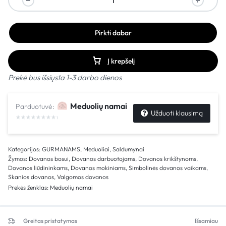
Pirkti dabar
Į krepšelį
Prekė bus išsiųsta 1-3 darbo dienos
Meduolių namai
Parduotuvė:
Užduoti klausimą
Kategorijos:
GURMANAMS
,
Meduoliai
,
Saldumynai
Žymos:
Dovanos bosui
,
Dovanos darbuotojams
,
Dovanos krikštynoms
,
Dovanos liūdininkams
,
Dovanos mokiniams
,
Simbolinės dovanos vaikams
,
Skanios dovanos
,
Valgomos dovanos
Prekės ženklas:
Meduolių namai
Greitas pristatymas
Išsamiau