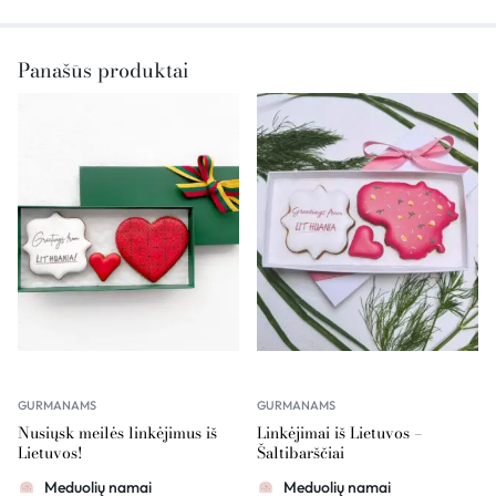
Panašūs produktai
GURMANAMS
GURMANAMS
Nusiųsk meilės linkėjimus iš
Linkėjimai iš Lietuvos –
Lietuvos!
Šaltibarščiai
Meduolių namai
Meduolių namai