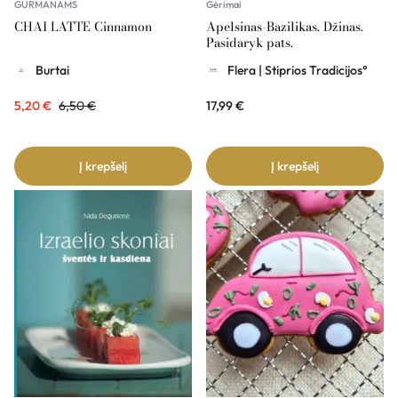
GURMANAMS
Gėrimai
CHAI LATTE Cinnamon
Apelsinas-Bazilikas. Džinas.
Pasidaryk pats.
Burtai
Flera | Stiprios Tradicijos°
5,20
€
6,50
€
17,99
€
Į krepšelį
Į krepšelį