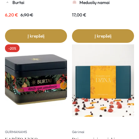
Burtai
Meduolių namai
6,20
€
6,90
€
17,00
€
Į krepšelį
Į krepšelį
-20%
GURMANAMS
Gėrimai