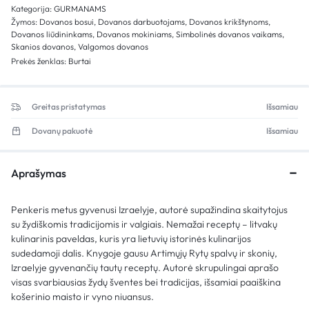
Kategorija:
GURMANAMS
Žymos:
Dovanos bosui
,
Dovanos darbuotojams
,
Dovanos krikštynoms
,
Dovanos liūdininkams
,
Dovanos mokiniams
,
Simbolinės dovanos vaikams
,
Skanios dovanos
,
Valgomos dovanos
Prekės ženklas:
Burtai
Greitas pristatymas
Išsamiau
Dovanų pakuotė
Išsamiau
Aprašymas
Penkeris metus gyvenusi Izraelyje, autorė supažindina skaitytojus
su žydiškomis tradicijomis ir valgiais. Nemažai receptų – litvakų
kulinarinis paveldas, kuris yra lietuvių istorinės kulinarijos
sudedamoji dalis. Knygoje gausu Artimųjų Rytų spalvų ir skonių,
Izraelyje gyvenančių tautų receptų. Autorė skrupulingai aprašo
visas svarbiausias žydų šventes bei tradicijas, išsamiai paaiškina
košerinio maisto ir vyno niuansus.