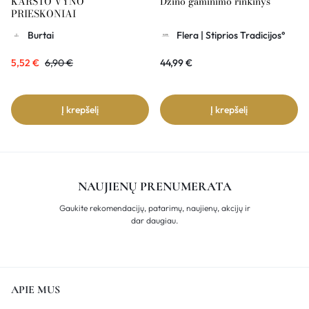
KARŠTO VYNO
Džino gaminimo rinkinys
PRIESKONIAI
Burtai
Flera | Stiprios Tradicijos°
5,52
€
6,90
€
44,99
€
Į krepšelį
Į krepšelį
NAUJIENŲ PRENUMERATA
Gaukite rekomendacijų, patarimų, naujienų, akcijų ir
dar daugiau.
APIE MUS