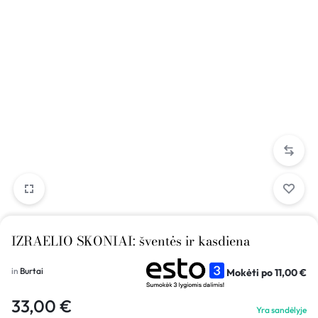
IZRAELIO SKONIAI: šventės ir kasdiena
Mokėti po
11,00
€
in
Burtai
33,00
€
Yra sandėlyje