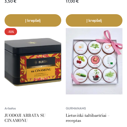
3,50
€
17,00
€
Į krepšelį
Į krepšelį
-10%
Arbatos
GURMANAMS
JUODOJI ARBATA SU
Lietuviški šaltibarščiai –
CINAMONU
receptas