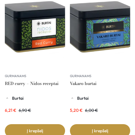
GURMANAMS
GURMANAMS
RED curry – Nidos receptai
Vakaro burtai
Burtai
Burtai
6,21
€
6,90
€
5,20
€
6,00
€
Į krepšelį
Į krepšelį