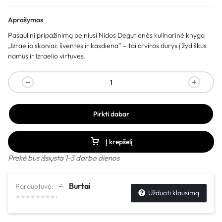
Aprašymas
Pasaulinį pripažinimą pelniusi Nidos Degutienės kulinarinė knyga
„Izraelio skoniai: šventės ir kasdiena” – tai atviros durys į žydiškus
namus ir Izraelio virtuves.
Pirkti dabar
Į krepšelį
Prekė bus išsiųsta 1-3 darbo dienos
Burtai
Parduotuvė:
Užduoti klausimą