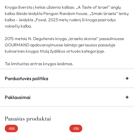
Knyga išversta į kelias užsienio kalbas: „A Taste of Israel” anglų
kalba išleido leidykla Penguin Random house, „Smaki Izraela” lenkų
kalba – leidykla „Foxal, 2023 metų rudenį ši knyga pasirodys
vokiečių kalba.
2015 metais N. Degutienės knyga „Izraelio skoniai” pasauliniuose
GOURMAND apdovanojimuose laimėjo geriausios pasaulyje
kulinarinės knygos titulą žydiškos virtuvės kategorijoje.
Tai limituotas antras knygos leidimas.
Parduotuvės politika
Paklausimai
Panašūs produktai
-10%
-13%