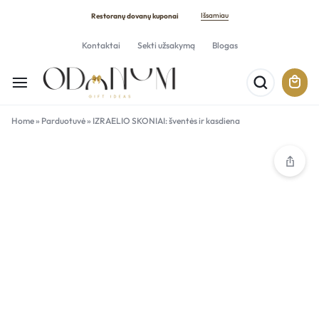
Išsamiau
Restoranų dovanų kuponai
Kontaktai
Sekti užsakymą
Blogas
Home
»
Parduotuvė
»
IZRAELIO SKONIAI: šventės ir kasdiena