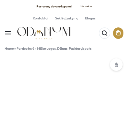
Išsamiau
Restoranų dovanų kuponai
Kontaktai
Sekti užsakymą
Blogas
Home
»
Parduotuvė
»
Miško uogos. Džinas. Pasidaryk pats.