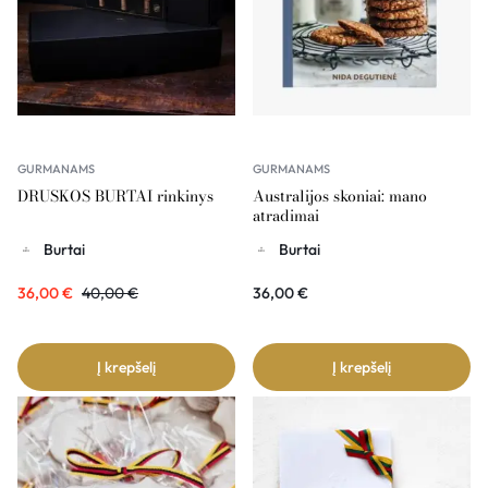
GURMANAMS
GURMANAMS
DRUSKOS BURTAI rinkinys
Australijos skoniai: mano
atradimai
Burtai
Burtai
36,00
€
40,00
€
36,00
€
Į krepšelį
Į krepšelį