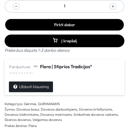
Pirkti dabar
Į krepšelį
Prekė bus išsiųsta 1-3 darbo dienos
Flera | Stiprios Tradicijos°
Parduotuvė:
Užduoti klausimą
Kategorijos:
Gėrimai
,
GURMANAMS
Žymos:
Dovanos bosui
,
Dovanos darbuotojams
,
Dovanos krikštynoms
,
Dovanos liūdininkams
,
Dovanos mokiniams
,
Simbolinės dovanos vaikams
,
Skanios dovanos
,
Valgomos dovanos
Prekės ženklas:
Flera