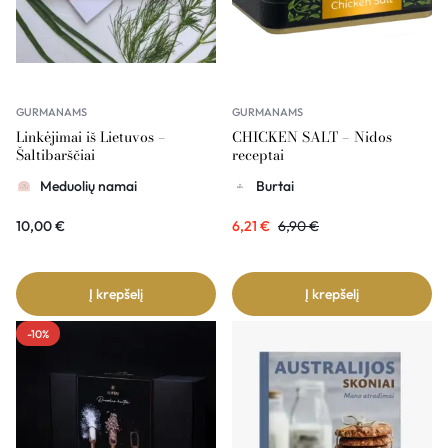
GURMANAMS
GURMANAMS
Linkėjimai iš Lietuvos –
CHICKEN SALT – Nidos
Šaltibarščiai
receptai
Meduolių namai
Burtai
10,00
€
6,21
€
6,90
€
Į krepšelį
Į krepšelį
-10%