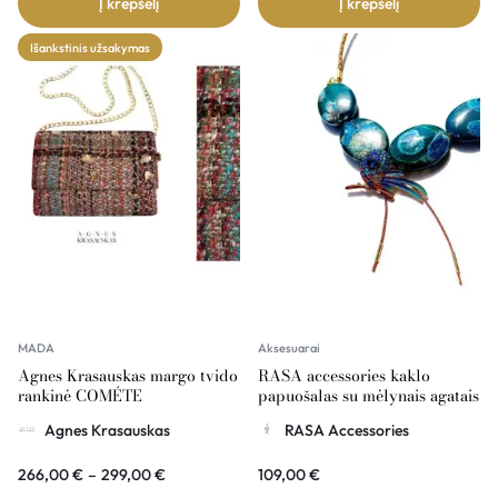
Į krepšelį
Į krepšelį
Išankstinis užsakymas
MADA
Aksesuarai
Agnes Krasauskas margo tvido
RASA accessories kaklo
rankinė COMÉTE
papuošalas su mėlynais agatais
ir paukščiu
Agnes Krasauskas
RASA Accessories
266,00
€
–
299,00
€
109,00
€