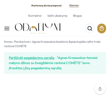
Išsamiau
Restoranų dovanų kuponai
Kontaktai
Sekti užsakymą
Blogas
Home
»
Parduotuvė
»
Agnes Krasauskas klasikinio žąsies kojelės rašto tvido
rankinė COMÉTE
Peržiūrėti pageidavimų sąrašą
“Agnes Krasauskas tamsiai
mėlyno džinso su žvaigždėmis rankinė COMÉTE” buvo
įtrauktas į jūsų pageidavimų sąrašą