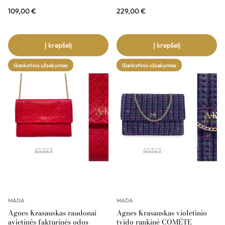
109,00
€
229,00
€
Į krepšelį
Į krepšelį
Išankstinis užsakymas
Išankstinis užsakymas
MADA
MADA
Agnes Krasauskas raudonai
Agnes Krasauskas violetinio
avietinės faktūrinės odos
tvido rankinė COMÉTE