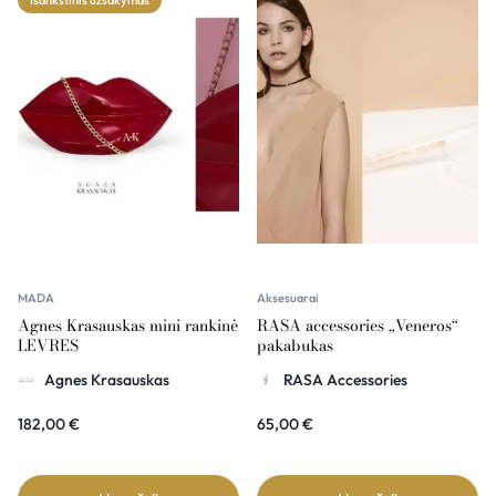
Išankstinis užsakymas
MADA
Aksesuarai
Agnes Krasauskas mini rankinė
RASA accessories „Veneros“
LEVRES
pakabukas
Agnes Krasauskas
RASA Accessories
182,00
€
65,00
€