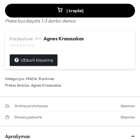
Į krepšelį
Prekė bus išsiųsta 1-3 darbo dienos
Agnes Krasauskas
Parduotuvė:
Užduoti klausimą
Kategorijos:
MADA
,
Rankinės
Prekės ženklas:
Agnes Krasauskas
Greitas pristatymas
Išsamiau
Dovanų pakuotė
Išsamiau
Aprašymas