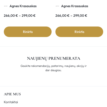
rankinė COMÉTE
Agnes Krasauskas
Agnes Krasauskas
266,00
€
–
299,00
€
266,00
€
–
299,00
€
Rinktis
Rinktis
NAUJIENŲ PRENUMERATA
Gaukite rekomendacijų, patarimų, naujienų, akcijų ir
dar daugiau.
APIE MUS
Kontaktai