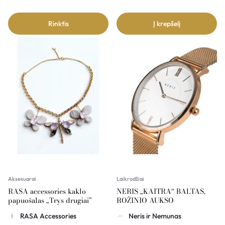
Rinktis
Į krepšelį
Aksesuarai
Laikrodžiai
RASA accessories kaklo
NERIS „KAITRA“ BALTAS,
papuošalas „Trys drugiai”
ROŽINIO AUKSO
RASA Accessories
Neris ir Nemunas