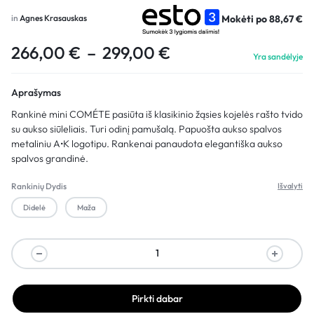
Mokėti po
88,67
€
in
Agnes Krasauskas
266,00
€
–
299,00
€
Yra sandėlyje
Aprašymas
R
ankinė
mini
COMÉTE
pasiūta
iš klasikinio žąsies kojelės rašto tvido
su aukso siūleliais. Turi odinį pamušalą. Papuošta aukso spalvos
metaliniu
A•K
logotipu. Rankenai panaudota elegantiška aukso
spalvos grandinė.
Rankinių Dydis
Išvalyti
Didelė
Maža
Pirkti dabar