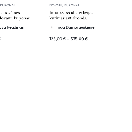
KUPONAI
DOVANŲ KUPONAI
ualios Taro
Intuityvios abstrakcijos
 dovanų kuponas
kūrimas ant drobės.
rtė
Trumpa abstrakcijos
ava Readings
Inga Dambrauskiene
istorija – dovanų
kuponas
€
125,00
€
–
575,00
€