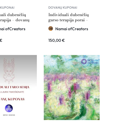
KUPONAI
DOVANŲ KUPONAI
uali dubenėlių
Individuali dubenėlių
erapija – dovanų
garso terapija porai –
s Namai
dovanų kuponas Namai
ai ofCreators
Namai ofCreators
ors 100€ vertė
ofCreators 150€ vertė
€
150,00
€