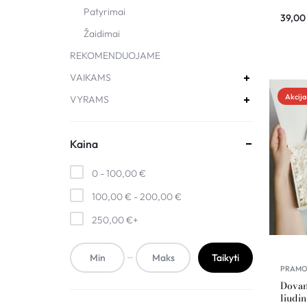
EVER
Patyrimai
39,0
Žaidimai
REKOMENDUOJAME
VAIKAMS
Akcija
VYRAMS
Kaina
0 -
100,00
€
100,00
€
-
200,00
€
250,00
€
+
Taikyti
PRAM
Dovan
liudi