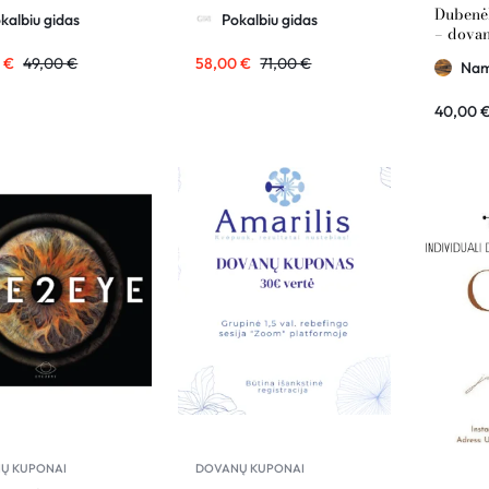
| Pokalbių Gidas
Dubenėl
kalbiu gidas
Pokalbiu gidas
– dova
Namai 
0
€
49,00
€
58,00
€
71,00
€
Nam
vertė
40,00
Ų KUPONAI
DOVANŲ KUPONAI