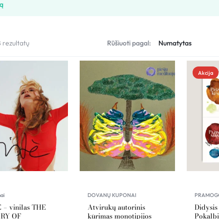
šą
8 rezultatų
Rūšiuoti pagal:
Akcija
ai
DOVANŲ KUPONAI
PRAMOG
 – vinilas THE
Atvirukų autorinis
Didysis 
RY OF
kūrimas monotipijos
Pokalbi