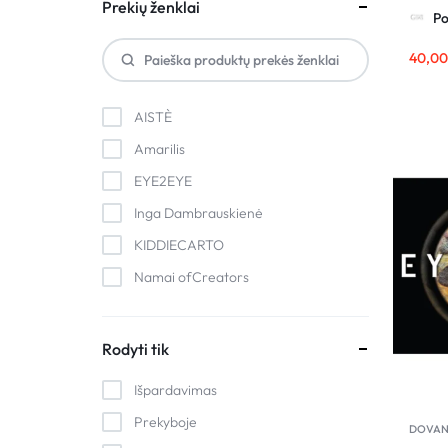
Gidas
Prekių ženklai
Po
40,0
AISTÈ
Amarilis
EYE2EYE
Inga Dambrauskienė
KIDDIECARTO
Namai ofCreators
Nutrink
Oktava Readings
Rodyti tik
Pokalbių gidas
Išpardavimas
Sajo Ceramics
Prekyboje
DOVAN