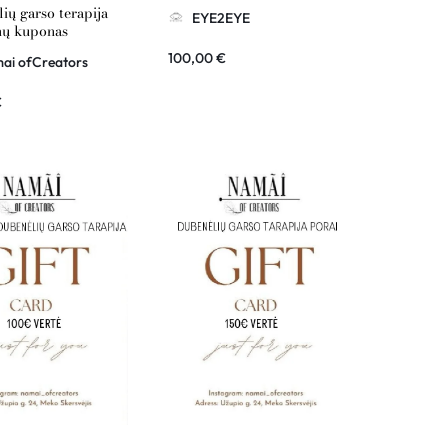
dovanų kuponas
ių garso terapija
EYE2EYE
nų kuponas
ofCreators 40€
100,00
€
ai ofCreators
€