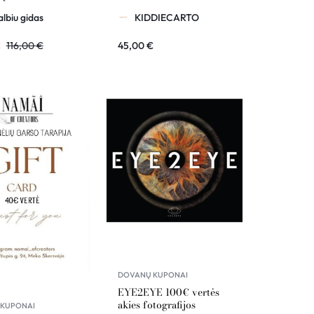
lbiu gidas
KIDDIECARTO
€
116,00
€
45,00
€
DOVANŲ KUPONAI
EYE2EYE 100€ vertės
akies fotografijos
KUPONAI