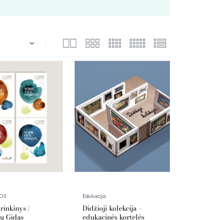
Palyginimas
Sekti užsakymą
Pagalba
OS
Edukacija
rinkinys |
Didžioji kolekcija –
ų Gidas
edukacinės kortelės