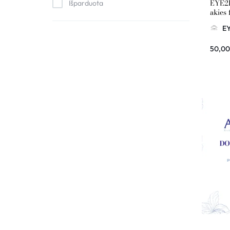
EYE2E
Išparduota
akies 
dovan
E
50,0