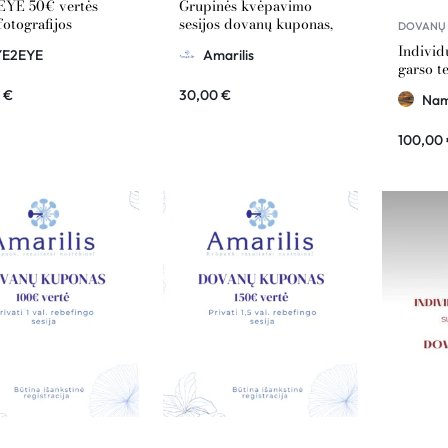
YE 50€ vertės
Grupinės kvėpavimo
fotografijos
sesijos dovanų kuponas,
DOVANŲ 
ų kuponas
Amarilis 30€ vertė
Individ
YE2EYE
Amarilis
garso t
kupona
0
€
30,00
€
Nam
ofCreat
100,00