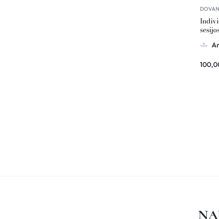
DOVAN
Indiv
sesij
Amari
Am
100,
NA