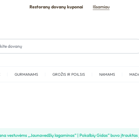
Restoranų dovanų kuponai
Išsamiau
E
GURMANAMS
GROŽIS IR POILSIS
NAMAMS
MAD
SPA
na vestuvėms „Jaunavedžių lagaminas” | Pokalbių Gidas” buvo įtrauktas 