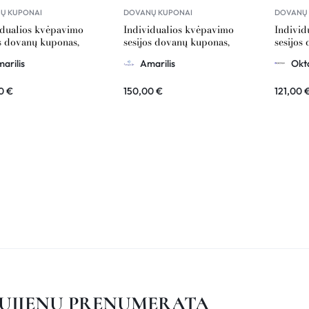
Ų KUPONAI
DOVANŲ KUPONAI
DOVANŲ 
idualios kvėpavimo
Individualios kvėpavimo
Individ
os dovanų kuponas,
sesijos dovanų kuponas,
sesijos
lis 100€ vertė
Amarilis 150€ vertė
121€ ve
arilis
Amarilis
Okt
00
€
150,00
€
121,00
UJIENŲ PRENUMERATA