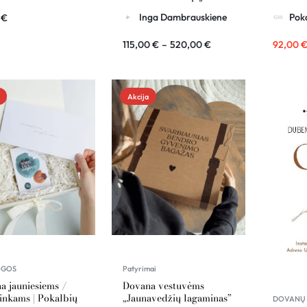
YTHING
technika – dovanų
Inga Dambrauskiene
Poka
0
€
kuponas
115,00
€
–
520,00
€
92,00
Akcija
OGOS
Patyrimai
a jauniesiems /
Dovana vestuvėms
ninkams | Pokalbių
„Jaunavedžių lagaminas”
DOVANŲ 