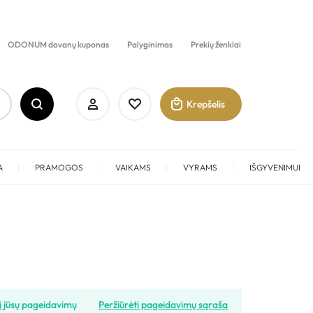
ODONUM dovanų kuponas
Palyginimas
Prekių ženklai
Krepšelis
A
PRAMOGOS
VAIKAMS
VYRAMS
IŠGYVENIMUI
Prisijungti
Sukurti paskyrą
Pamėgti
į jūsų pageidavimų
Peržiūrėti pageidavimų sąrašą