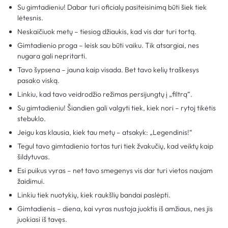
Su gimtadieniu! Dabar turi oficialų pasiteisinimą būti šiek tiek
lėtesnis.
Neskaičiuok metų – tiesiog džiaukis, kad vis dar turi tortą.
Gimtadienio proga – leisk sau būti vaiku. Tik atsargiai, nes
nugara gali nepritarti.
Tavo šypsena – jauna kaip visada. Bet tavo kelių traškesys
pasako viską.
Linkiu, kad tavo veidrodžio režimas persijungtų į „filtrą“.
Su gimtadieniu! Šiandien gali valgyti tiek, kiek nori – rytoj tikėtis
stebuklo.
Jeigu kas klausia, kiek tau metų – atsakyk: „Legendinis!“
Tegul tavo gimtadienio tortas turi tiek žvakučių, kad veiktų kaip
šildytuvas.
Esi puikus vyras – net tavo smegenys vis dar turi vietos naujam
žaidimui.
Linkiu tiek nuotykių, kiek raukšlių bandai paslėpti.
Gimtadienis – diena, kai vyras nustoja juoktis iš amžiaus, nes jis
juokiasi iš tavęs.