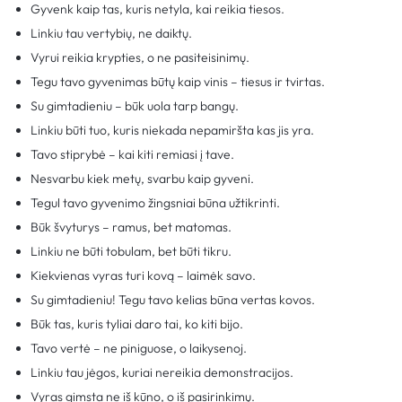
Gyvenk kaip tas, kuris netyla, kai reikia tiesos.
Linkiu tau vertybių, ne daiktų.
Vyrui reikia krypties, o ne pasiteisinimų.
Tegu tavo gyvenimas būtų kaip vinis – tiesus ir tvirtas.
Su gimtadieniu – būk uola tarp bangų.
Linkiu būti tuo, kuris niekada nepamiršta kas jis yra.
Tavo stiprybė – kai kiti remiasi į tave.
Nesvarbu kiek metų, svarbu kaip gyveni.
Tegul tavo gyvenimo žingsniai būna užtikrinti.
Būk švyturys – ramus, bet matomas.
Linkiu ne būti tobulam, bet būti tikru.
Kiekvienas vyras turi kovą – laimėk savo.
Su gimtadieniu! Tegu tavo kelias būna vertas kovos.
Būk tas, kuris tyliai daro tai, ko kiti bijo.
Tavo vertė – ne piniguose, o laikysenoj.
Linkiu tau jėgos, kuriai nereikia demonstracijos.
Vyras gimsta ne iš kūno, o iš pasirinkimų.