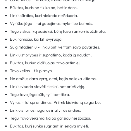
Būk tas, kuris ne tik kalba, bet ir daro.
Linkiu širdies, kuri niekada neišduoda.
Vyriška jėga – tai gebėjimas mylėti be baimės.
Tegu viskas, ką pasieksi, būtų tavo rankomis uždirbta.
Būk ramsčiu, kai kiti svyruoja.
Su gimtadieniu – linkiu būti vertam savo pavardės.
Linkiu stiprybės ir supratimo, kada ją naudoti.
Būk tas, kuriuo didžiuojasi tavo artimieji.
Tavo kelias – tik pirmyn.
Ne amžius daro vyrą, o tai, ką jis palieka kitiems.
Linkiu visada stovėti tiesiai, net prieš vėją.
Tegu tavo jėga būtų tyli, bet tikra.
Vyras – tai sprendimas. Priimk kiekvieną su garbe.
Linkiu stiprios nugaros ir atviros širdies.
Tegul tavo veiksmai kalba garsiau nei žodžiai.
Būk tas, kurį sunku sugriauti ir lengva mylėti.