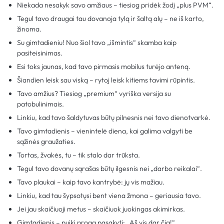
Niekada nesakyk savo amžiaus – tiesiog pridėk žodį „plus PVM“.
Tegul tavo draugai tau dovanoja tylą ir šaltą alų – ne iš karto,
žinoma.
Su gimtadieniu! Nuo šiol tavo „išmintis“ skamba kaip
pasiteisinimas.
Esi toks jaunas, kad tavo pirmasis mobilus turėjo anteną.
Šiandien leisk sau viską – rytoj leisk kitiems tavimi rūpintis.
Tavo amžius? Tiesiog „premium“ vyriška versija su
patobulinimais.
Linkiu, kad tavo šaldytuvas būtų pilnesnis nei tavo dienotvarkė.
Tavo gimtadienis – vienintelė diena, kai galima valgyti be
sąžinės graužaties.
Tortas, žvakės, tu – tik stalo dar trūksta.
Tegul tavo dovanų sąrašas būtų ilgesnis nei „darbo reikalai“.
Tavo plaukai – kaip tavo kantrybė: jų vis mažiau.
Linkiu, kad tau šypsotųsi bent viena žmona – geriausia tavo.
Jei jau skaičiuoji metus – skaičiuok juokingas akimirkas.
Gimtadienis – puiki proga pasakyti: „Aš vis dar čia!“