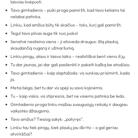
laisviau kvėpuoti.
Tavo gimtadienis – puiki proga pamiršti, kad tavo keliams tai
nelabai patinka.
Linkiu, kad amžius būtų tik skaičius – toks, kurį gali pamiršti.
Tegul tavo pilvas auga tik nuo juoko!
Senatvė neateina viena – ji atsiveda draugus: žilą plauką,
skaudančią nugarą ir užmaršumą.
Linkiu pinigų, alaus ir laisvo laiko – realistiškai bent vieno iš jų.
Tu dar jaunas, jei dar gali pasilenkti ir pakelti kažką be atodūsio.
Tavo gimtadienis – kaip slaptažodis: vis sunkiau prisiminti, kada
jis.
Metai bėga, bet tu dar vis spėji su savo kojinėmis.
Tu – kaip viskis: vis stipresnis, bet ne visiems patinka be ledo.
Gimtadienio proga linkiu mažiau suaugusiųjų reikalų ir daugiau
vaikystės džiaugsmo.
Tavo amžius? Tiesiog sakyk: „patyręs“.
Linkiu tau tiek pinigų, kiek plaukų jau iškrito – o gal geriau
atvirkščiai?