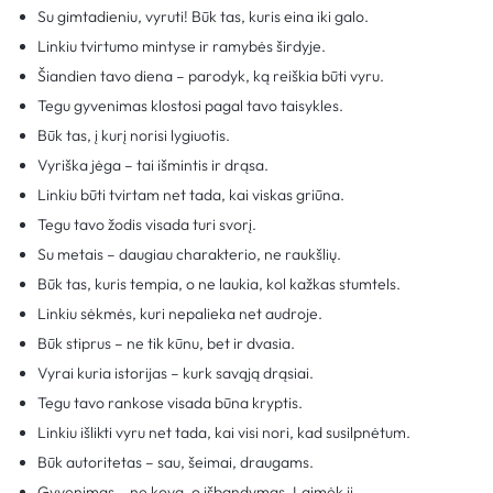
Su gimtadieniu, vyruti! Būk tas, kuris eina iki galo.
Linkiu tvirtumo mintyse ir ramybės širdyje.
Šiandien tavo diena – parodyk, ką reiškia būti vyru.
Tegu gyvenimas klostosi pagal tavo taisykles.
Būk tas, į kurį norisi lygiuotis.
Vyriška jėga – tai išmintis ir drąsa.
Linkiu būti tvirtam net tada, kai viskas griūna.
Tegu tavo žodis visada turi svorį.
Su metais – daugiau charakterio, ne raukšlių.
Būk tas, kuris tempia, o ne laukia, kol kažkas stumtels.
Linkiu sėkmės, kuri nepalieka net audroje.
Būk stiprus – ne tik kūnu, bet ir dvasia.
Vyrai kuria istorijas – kurk savąją drąsiai.
Tegu tavo rankose visada būna kryptis.
Linkiu išlikti vyru net tada, kai visi nori, kad susilpnėtum.
Būk autoritetas – sau, šeimai, draugams.
Gyvenimas – ne kova, o išbandymas. Laimėk jį.