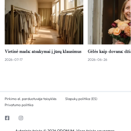
Vietinė mada: atsakymai į jūsų klausimus
Gėlės kaip dovana: dž
2026-07-17
2026-06-26
Pirkimo el. parduotuvėje taisyklės
Slapukų politika (ES)
Privatumo politika
Autorinės teisės © 2026 ODONUM, Visos teisės saugomos.