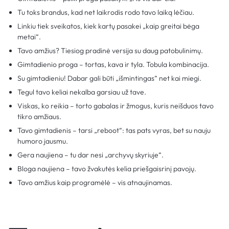
Tu toks brandus, kad net laikrodis rodo tavo laiką lėčiau.
Linkiu tiek sveikatos, kiek kartų pasakei „kaip greitai bėga
metai“.
Tavo amžius? Tiesiog pradinė versija su daug patobulinimų.
Gimtadienio proga – tortas, kava ir tyla. Tobula kombinacija.
Su gimtadieniu! Dabar gali būti „išmintingas“ net kai miegi.
Tegul tavo keliai nekalba garsiau už tave.
Viskas, ko reikia – torto gabalas ir žmogus, kuris neišduos tavo
tikro amžiaus.
Tavo gimtadienis – tarsi „reboot“: tas pats vyras, bet su nauju
humoro jausmu.
Gera naujiena – tu dar nesi „archyvų skyriuje“.
Bloga naujiena – tavo žvakutės kelia priešgaisrinį pavojų.
Tavo amžius kaip programėlė – vis atnaujinamas.