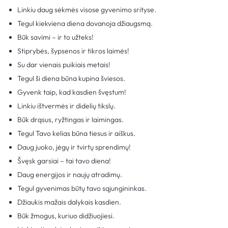
Linkiu daug sėkmės visose gyvenimo srityse.
Tegul kiekviena diena dovanoja džiaugsmą.
Būk savimi – ir to užteks!
Stiprybės, šypsenos ir tikros laimės!
Su dar vienais puikiais metais!
Tegul ši diena būna kupina šviesos.
Gyvenk taip, kad kasdien švęstum!
Linkiu ištvermės ir didelių tikslų.
Būk drąsus, ryžtingas ir laimingas.
Tegul Tavo kelias būna tiesus ir aiškus.
Daug juoko, jėgų ir tvirtų sprendimų!
Švęsk garsiai – tai tavo diena!
Daug energijos ir naujų atradimų.
Tegul gyvenimas būtų tavo sąjungininkas.
Džiaukis mažais dalykais kasdien.
Būk žmogus, kuriuo didžiuojiesi.