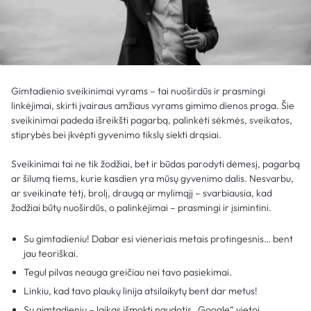
Gimtadienio sveikinimai vyrams – tai nuoširdūs ir prasmingi
linkėjimai, skirti įvairaus amžiaus vyrams gimimo dienos proga. Šie
sveikinimai padeda išreikšti pagarbą, palinkėti sėkmės, sveikatos,
stiprybės bei įkvėpti gyvenimo tikslų siekti drąsiai.
Sveikinimai tai ne tik žodžiai, bet ir būdas parodyti dėmesį, pagarbą
ar šilumą tiems, kurie kasdien yra mūsų gyvenimo dalis. Nesvarbu,
ar sveikinate tėtį, brolį, draugą ar mylimąjį – svarbiausia, kad
žodžiai būtų nuoširdūs, o palinkėjimai – prasmingi ir įsimintini.
Su gimtadieniu! Dabar esi vieneriais metais protingesnis… bent
jau teoriškai.
Tegul pilvas neauga greičiau nei tavo pasiekimai.
Linkiu, kad tavo plaukų linija atsilaikytų bent dar metus!
Su gimtadieniu – laikas išmokti naudotis „Google“ vietoj