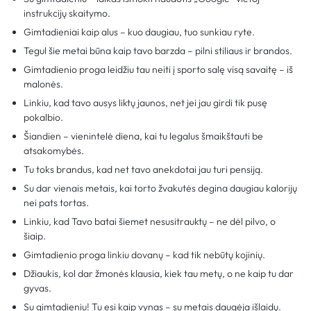
instrukcijų skaitymo.
Gimtadieniai kaip alus – kuo daugiau, tuo sunkiau ryte.
Tegul šie metai būna kaip tavo barzda – pilni stiliaus ir brandos.
Gimtadienio proga leidžiu tau neiti į sporto salę visą savaitę – iš
malonės.
Linkiu, kad tavo ausys liktų jaunos, net jei jau girdi tik pusę
pokalbio.
Šiandien – vienintelė diena, kai tu legalus šmaikštauti be
atsakomybės.
Tu toks brandus, kad net tavo anekdotai jau turi pensiją.
Su dar vienais metais, kai torto žvakutės degina daugiau kalorijų
nei pats tortas.
Linkiu, kad Tavo batai šiemet nesusitrauktų – ne dėl pilvo, o
šiaip.
Gimtadienio proga linkiu dovanų – kad tik nebūtų kojinių.
Džiaukis, kol dar žmonės klausia, kiek tau metų, o ne kaip tu dar
gyvas.
Su gimtadieniu! Tu esi kaip vynas – su metais daugėja išlaidų.