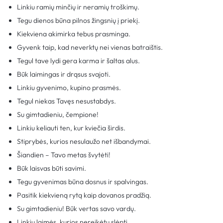
Linkiu ramių minčių ir neramių troškimų.
Tegu dienos būna pilnos žingsnių į priekį.
Kiekviena akimirka tebus prasminga.
Gyvenk taip, kad neverktų nei vienas batraištis.
Tegul tave lydi gera karma ir šaltas alus.
Būk laimingas ir drąsus svajoti.
Linkiu gyvenimo, kupino prasmės.
Tegul niekas Tavęs nesustabdys.
Su gimtadieniu, čempione!
Linkiu keliauti ten, kur kviečia širdis.
Stiprybės, kurios nesulaužo net išbandymai.
Šiandien – Tavo metas švytėti!
Būk laisvas būti savimi.
Tegu gyvenimas būna dosnus ir spalvingas.
Pasitik kiekvieną rytą kaip dovanos pradžią.
Su gimtadieniu! Būk vertas savo vardų.
Linkiu laimės, kurios nereikėtų slėpti.