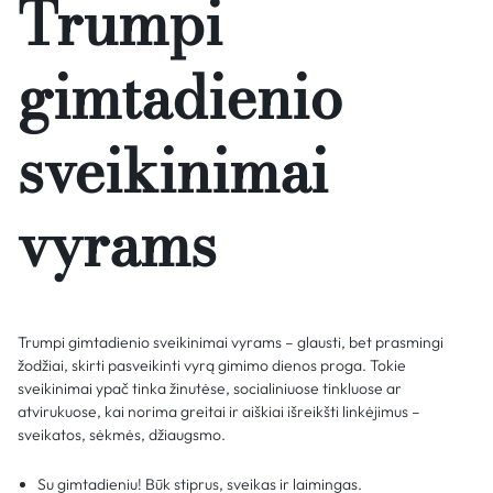
Trumpi
gimtadienio
sveikinimai
vyrams
Trumpi gimtadienio sveikinimai vyrams – glausti, bet prasmingi
žodžiai, skirti pasveikinti vyrą gimimo dienos proga. Tokie
sveikinimai ypač tinka žinutėse, socialiniuose tinkluose ar
atvirukuose, kai norima greitai ir aiškiai išreikšti linkėjimus –
sveikatos, sėkmės, džiaugsmo.
Su gimtadieniu! Būk stiprus, sveikas ir laimingas.