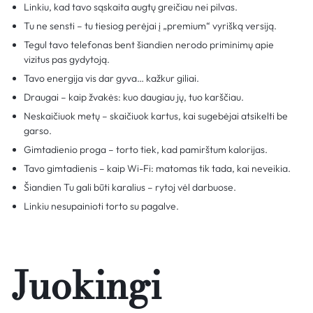
Linkiu, kad tavo sąskaita augtų greičiau nei pilvas.
Tu ne sensti – tu tiesiog perėjai į „premium“ vyrišką versiją.
Tegul tavo telefonas bent šiandien nerodo priminimų apie
vizitus pas gydytoją.
Tavo energija vis dar gyva… kažkur giliai.
Draugai – kaip žvakės: kuo daugiau jų, tuo karščiau.
Neskaičiuok metų – skaičiuok kartus, kai sugebėjai atsikelti be
garso.
Gimtadienio proga – torto tiek, kad pamirštum kalorijas.
Tavo gimtadienis – kaip Wi-Fi: matomas tik tada, kai neveikia.
Šiandien Tu gali būti karalius – rytoj vėl darbuose.
Linkiu nesupainioti torto su pagalve.
Juokingi