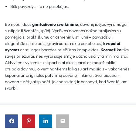
Būk pavyzdys – o ne pasekėjas.
​​Be nuoširdaus
gimtadienio sveikinimo
, dovanų idėjos vyrams gali
sustiprinti šventės įspūdį. Vyriškos dovanos dažnai susijusios su
pomėgiais, praktiškumu ar asmeniniu stiliumi – pavyzdžiui,
elegantiškas laikrodis, graviruotas raktų pakabukas,
kvepalai
vyrams
ar stilingas barzdos priežiūros komplektas.
Kosmetika
tiks
savęs priežiūrai, nes vyrai šioje srityje dažnaiusiai yra minimalistai.
Aktyviems vyrams tiks sportiniai aksesuarai ar masažuokliai
atsipalaidavimui, o vertinantiems laiką su artimaisiais – vakarienės
kuponai ar originalūs patyrimų dovanų rinkiniai. Svarbiausia –
dovana turėtų atspindėti jo charakterį ir parodyti, kad šventė jam
svarbi.