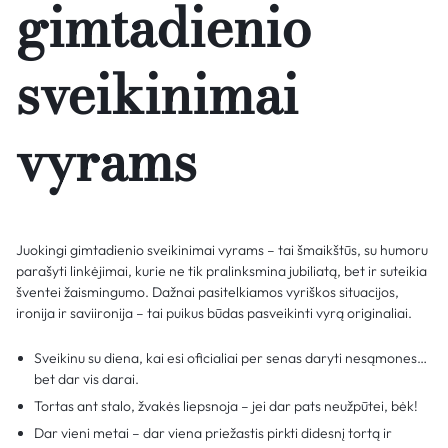
gimtadienio
sveikinimai
vyrams
Juokingi gimtadienio sveikinimai vyrams – tai šmaikštūs, su humoru
parašyti linkėjimai, kurie ne tik pralinksmina jubiliatą, bet ir suteikia
šventei žaismingumo. Dažnai pasitelkiamos vyriškos situacijos,
ironija ir saviironija – tai puikus būdas pasveikinti vyrą originaliai.
Sveikinu su diena, kai esi oficialiai per senas daryti nesąmones…
bet dar vis darai.
Tortas ant stalo, žvakės liepsnoja – jei dar pats neužpūtei, bėk!
Dar vieni metai – dar viena priežastis pirkti didesnį tortą ir