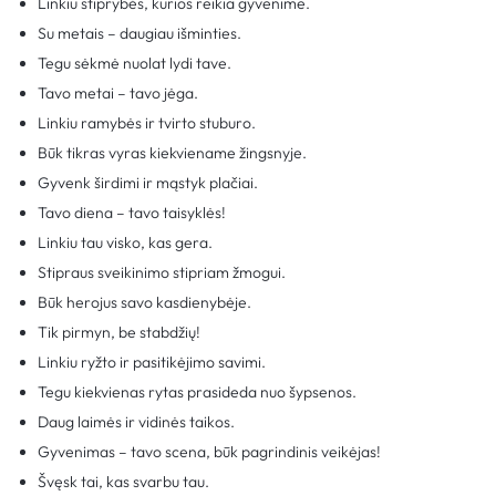
Linkiu stiprybės, kurios reikia gyvenime.
Su metais – daugiau išminties.
Tegu sėkmė nuolat lydi tave.
Tavo metai – tavo jėga.
Linkiu ramybės ir tvirto stuburo.
Būk tikras vyras kiekviename žingsnyje.
Gyvenk širdimi ir mąstyk plačiai.
Tavo diena – tavo taisyklės!
Linkiu tau visko, kas gera.
Stipraus sveikinimo stipriam žmogui.
Būk herojus savo kasdienybėje.
Tik pirmyn, be stabdžių!
Linkiu ryžto ir pasitikėjimo savimi.
Tegu kiekvienas rytas prasideda nuo šypsenos.
Daug laimės ir vidinės taikos.
Gyvenimas – tavo scena, būk pagrindinis veikėjas!
Švęsk tai, kas svarbu tau.