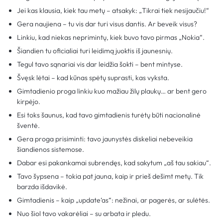
Jei kas klausia, kiek tau metų – atsakyk: „Tikrai tiek nesijaučiu!“
Gera naujiena – tu vis dar turi visus dantis. Ar beveik visus?
Linkiu, kad niekas neprimintų, kiek buvo tavo pirmas „Nokia“.
Šiandien tu oficialiai turi leidimą juoktis iš jaunesnių.
Tegul tavo sąnariai vis dar leidžia šokti – bent mintyse.
Švęsk lėtai – kad kūnas spėtų suprasti, kas vyksta.
Gimtadienio proga linkiu kuo mažiau žilų plaukų… ar bent gero
kirpėjo.
Esi toks šaunus, kad tavo gimtadienis turėtų būti nacionalinė
šventė.
Gera proga prisiminti: tavo jaunystės diskeliai nebeveikia
šiandienos sistemose.
Dabar esi pakankamai subrendęs, kad sakytum „aš tau sakiau“.
Tavo šypsena – tokia pat jauna, kaip ir prieš dešimt metų. Tik
barzda išdavikė.
Gimtadienis – kaip „update‘as“: nežinai, ar pagerės, ar sulėtės.
Nuo šiol tavo vakarėliai – su arbata ir pledu.