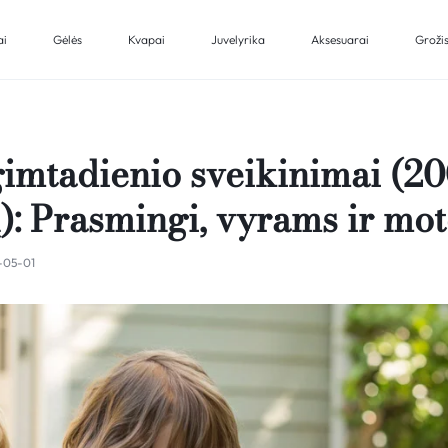
ai
Gėlės
Kvapai
Juvelyrika
Aksesuarai
Groži
imtadienio sveikinimai (2
ų): Prasmingi, vyrams ir mo
-05-01