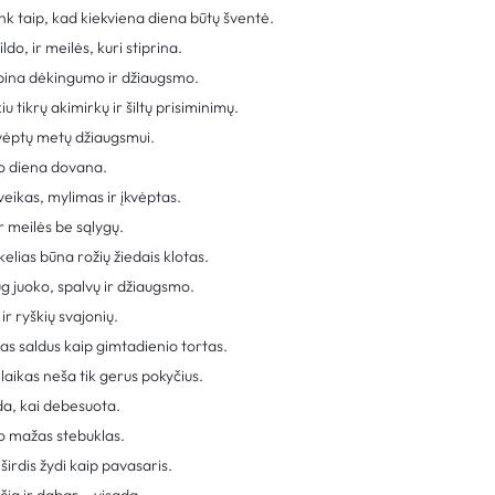
k taip, kad kiekviena diena būtų šventė.
ldo, ir meilės, kuri stiprina.
upina dėkingumo ir džiaugsmo.
u tikrų akimirkų ir šiltų prisiminimų.
įkvėptų metų džiaugsmui.
o diena dovana.
veikas, mylimas ir įkvėptas.
ir meilės be sąlygų.
elias būna rožių žiedais klotas.
 juoko, spalvų ir džiaugsmo.
ir ryškių svajonių.
s saldus kaip gimtadienio tortas.
laikas neša tik gerus pokyčius.
ada, kai debesuota.
o mažas stebuklas.
širdis žydi kaip pavasaris.