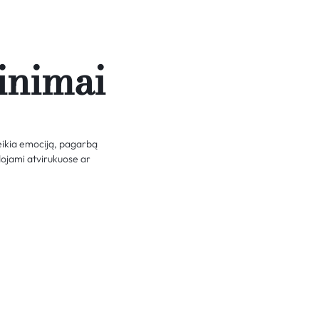
inimai
teikia emociją, pagarbą
udojami atvirukuose ar