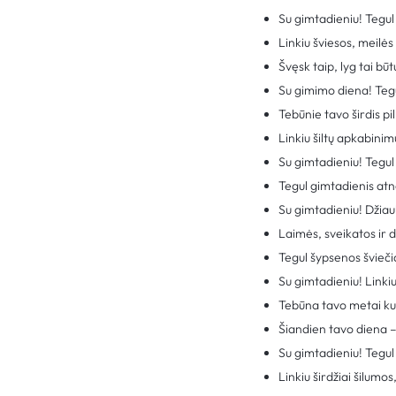
Su gimtadieniu! Tegul
Linkiu šviesos, meilės
Švęsk taip, lyg tai bū
Su gimimo diena! Tegu
Tebūnie tavo širdis p
Linkiu šiltų apkabinim
Su gimtadieniu! Tegu
Tegul gimtadienis atne
Su gimtadieniu! Džiau
Laimės, sveikatos ir d
Tegul šypsenos švieči
Su gimtadieniu! Linki
Tebūna tavo metai ku
Šiandien tavo diena – 
Su gimtadieniu! Tegul
Linkiu širdžiai šilumo