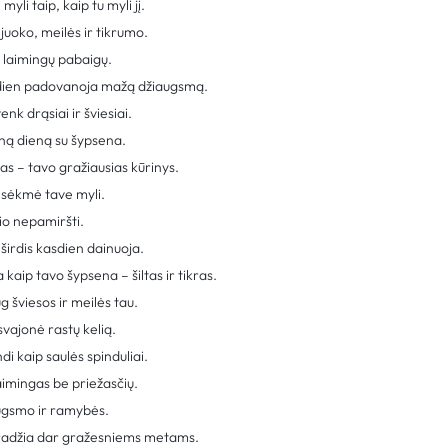
yli taip, kaip tu myli jį.
juoko, meilės ir tikrumo.
r laimingų pabaigų.
dien padovanoja mažą džiaugsmą.
k drąsiai ir šviesiai.
ieną dieną su šypsena.
s – tavo gražiausias kūrinys.
 sėkmė tave myli.
io nepamiršti.
širdis kasdien dainuoja.
aip tavo šypsena – šiltas ir tikras.
 šviesos ir meilės tau.
svajonė rastų kelią.
di kaip saulės spinduliai.
aimingas be priežasčių.
augsmo ir ramybės.
pradžia dar gražesniems metams.