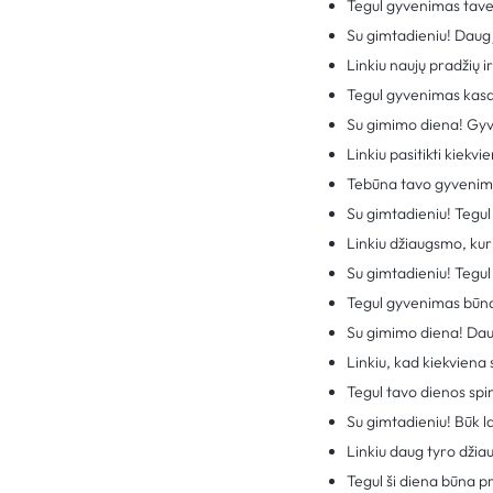
Tegul gyvenimas tave m
Su gimtadieniu! Daug 
Linkiu naujų pradžių i
Tegul gyvenimas kas
Su gimimo diena! Gyven
Linkiu pasitikti kiekv
Tebūna tavo gyvenima
Su gimtadieniu! Tegul
Linkiu džiaugsmo, kur
Su gimtadieniu! Tegul 
Tegul gyvenimas būna k
Su gimimo diena! Daug
Linkiu, kad kiekviena 
Tegul tavo dienos spin
Su gimtadieniu! Būk l
Linkiu daug tyro dži
Tegul ši diena būna 