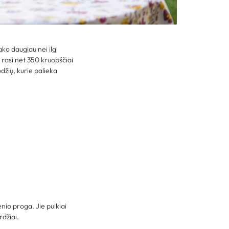
ko daugiau nei ilgi
 rasi net 350 kruopščiai
džių, kurie palieka
enio proga. Jie puikiai
rdžiai.