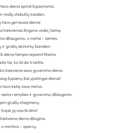
 tavo diena spindi šypsenomis.
 ir mažų stebuklų kasdien.
tų tavo geriausia diena!
l kiekvienas žingsnis veda į laimę.
ilna džiaugsmo, o metai – laimės.
ų ir gražių akimirkų šiandien.
l ši diena tampa nepamirštama.
ša tai, ko širdis trokšta.
kis kiekviena savo gyvenimo diena.
aug šypsenų šiai ypatingai dienai!
a tavo kelią visus metus.
u sielos ramybės ir gyvenimo džiaugsmo.
pini gražių staigmenų.
švęsk ją visa širdimi!
 kiekviena diena džiugina.
s, o mintims – sparnų.