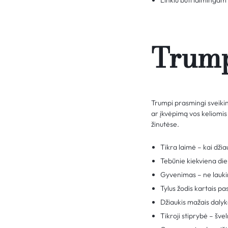
Linkiu būti laimingam 
Trump
Trumpi prasmingi sveikini
ar įkvėpimą vos keliomis 
žinutėse.
Tikra laimė – kai džia
Tebūnie kiekviena die
Gyvenimas – ne laukim
Tylus žodis kartais pa
Džiaukis mažais dalyka
Tikroji stiprybė – šve