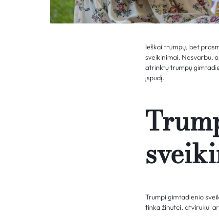
Ieškai trumpų, bet prasm
sveikinimai. Nesvarbu, ar
atrinktų trumpų gimtadien
įspūdį.
Trump
sveik
Trumpi gimtadienio sveiki
tinka žinutei, atvirukui ar