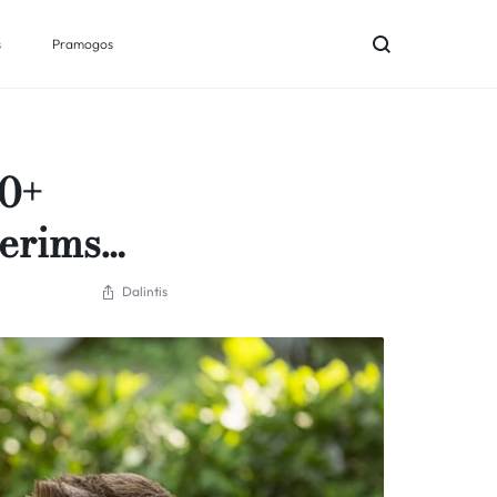
s
Pramogos
00+
terims…
Dalintis