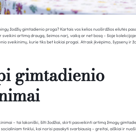
ingų žodžių gimtadienio proga? Kartais vos kelios nuoširdžios eilutės pasa
 sveikini artimą draugą, šeimos narį, vaiką ar net bosą – šioje kolekcijoje
io sveikinimų, kurie tiks bet kokiai progai. Atrask įkvėpimo, šypsenų ir žo
i gimtadienio
inimai
nimai – tai lakoniški, šilti žodžiai, skirti pasveikinti artimą žmogų gimtadi
 socialiniam tinklui, kai norisi pasakyti svarbiausią – greitai, aiškiai ir nuoši