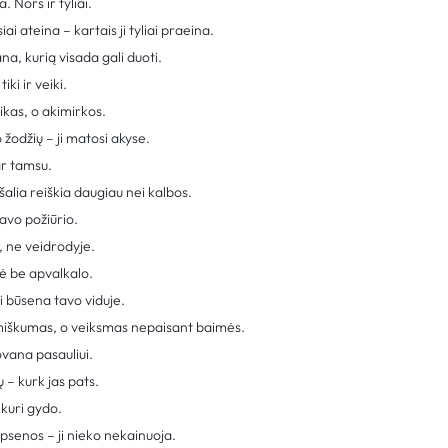
 Nors ir tyliai.
i ateina – kartais ji tyliai praeina.
, kurią visada gali duoti.
iki ir veiki.
ikas, o akimirkos.
žodžių – ji matosi akyse.
ar tamsu.
šalia reiškia daugiau nei kalbos.
tavo požiūrio.
e, ne veidrodyje.
lė be apvalkalo.
i būsena tavo viduje.
miškumas, o veiksmas nepaisant baimės.
vana pasauliui.
 – kurk jas pats.
 kuri gydo.
psenos – ji nieko nekainuoja.