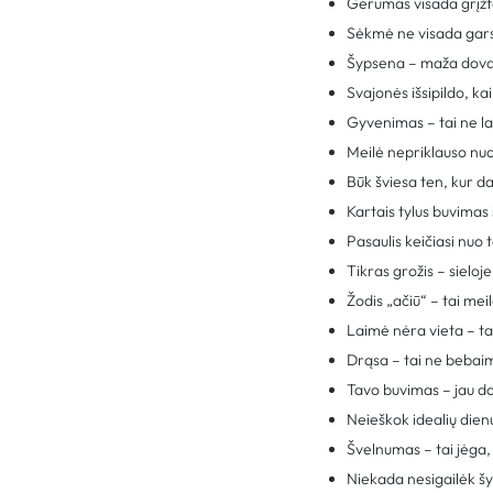
Gerumas visada grįžta.
Sėkmė ne visada garsia
Šypsena – maža dovana
Svajonės išsipildo, kai t
Gyvenimas – tai ne la
Meilė nepriklauso nuo 
Būk šviesa ten, kur d
Kartais tylus buvimas 
Pasaulis keičiasi nuo 
Tikras grožis – sieloj
Žodis „ačiū“ – tai mei
Laimė nėra vieta – ta
Drąsa – tai ne bebai
Tavo buvimas – jau do
Neieškok idealių dienų
Švelnumas – tai jėga,
Niekada nesigailėk šy