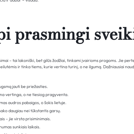
čia ir dabar – visada.
i prasmingi sveik
mai – tai lakoniški, bet gilūs žodžiai, tinkami įvairioms progoms. Jie per
eilutėmis ir tinka tiems, kurie vertina turinį, o ne ilgumą. Dažniausiai na
ugsmą jauti be priežasties.
na vertinga, o ne tiesiog pragyventa.
as audros pabaigos, o šokis lietuje.
sako daugiau nei tūkstantis garsų.
is – jie virsta prisiminimais.
lnumas sunkiais laikais.