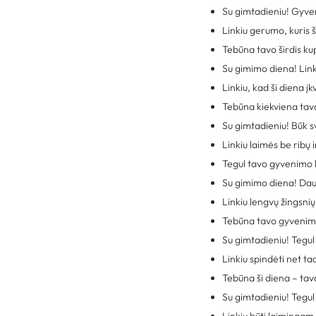
Su gimtadieniu! Gyven
Linkiu gerumo, kuris ši
Tebūna tavo širdis k
Su gimimo diena! Linki
Linkiu, kad ši diena 
Tebūna kiekviena tav
Su gimtadieniu! Būk s
Linkiu laimės be ribų 
Tegul tavo gyvenimo k
Su gimimo diena! Daug
Linkiu lengvų žingsnių 
Tebūna tavo gyvenima
Su gimtadieniu! Tegul 
Linkiu spindėti net t
Tebūna ši diena – tav
Su gimtadieniu! Tegul 