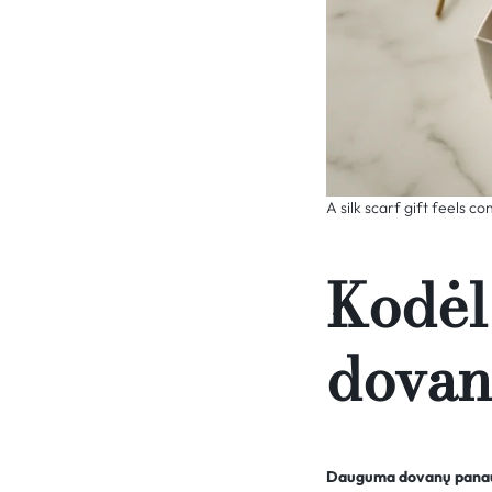
A silk scarf gift feels c
Kodėl 
dovana
Dauguma dovanų panaud