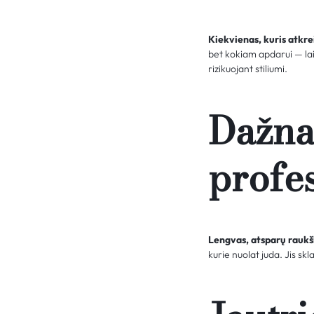
Kiekvienas, kuris atkrei
bet kokiam apdarui — lai
rizikuojant stiliumi.
Dažnai
profe
Lengvas, atsparų raukš
kurie nuolat juda. Jis sk