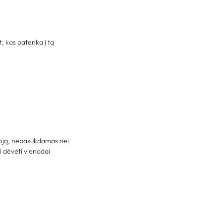
nt, kas patenka į tą
nciją, nepasukdamas nei
li dėvėti vienodai