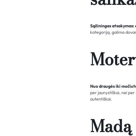
Sąžiningas atsakymas:
kategoriją, galima dovan
Motery
Nuo draugės iki močiutė
per jaunystiškai, nei per
autentiškai.
Madą 