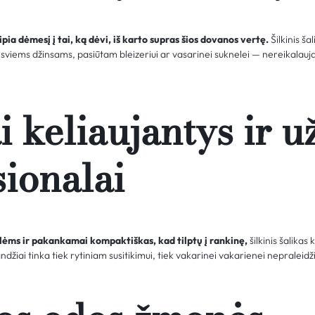
pia dėmesį į tai, ką dėvi, iš karto supras šios dovanos vertę.
Šilkinis š
sviems džinsams, pasiūtam bleizeriui ar vasarinei suknelei — nereikalauja
 keliaujantys ir 
sionalai
lėms ir pakankamai kompaktiškas, kad tilptų į rankinę,
šilkinis šalika
landžiai tinka tiek rytiniam susitikimui, tiek vakarinei vakarienei nepraleid