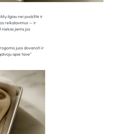
ktų ilgiau nei puokštė ir
uos reikalavimus — ir
 niekas jiems jos
progomis juos dovanoti ir
galvoju apie tave"