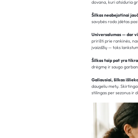
dovana, kuri atsiduria gr
Šilkas neabejotinai jau
savybės rodo įdėtas past
Universalumas — dar vie
pririšti prie rankinės, n
įvaizdžių — toks lankstu
Šilkas taip pat yra tikr
drėgmę ir saugo garbanas
Galiausiai, šilkas išlieka
daugeliu metų. Skirtingai
stilingas per sezonus ir