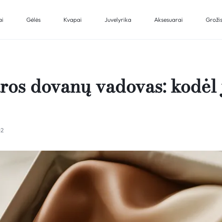
ai
Gėlės
Kvapai
Juvelyrika
Aksesuarai
Groži
ros dovanų vadovas: kodėl 
02