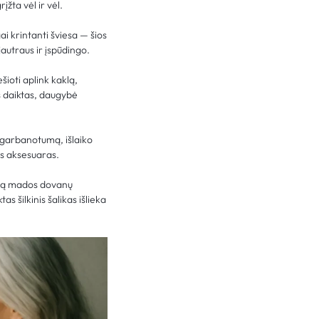
žta vėl ir vėl.
i krintanti šviesa — šios
autraus ir įspūdingo.
šioti aplink kaklą,
as daiktas, daugybė
ų garbanotumą, išlaiko
is aksesuaras.
umą mados dovanų
s šilkinis šalikas išlieka