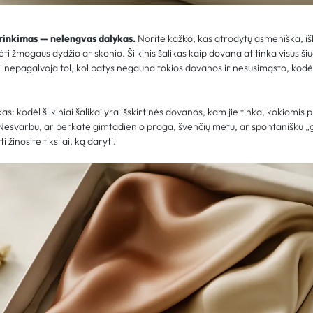
rinkimas — nelengvas dalykas.
Norite kažko, kas atrodytų asmeniška, išli
pėti žmogaus dydžio ar skonio. Šilkinis šalikas kaip dovana atitinka visus ši
nepagalvoja tol, kol patys negauna tokios dovanos ir nesusimąsto, kodėl
s: kodėl šilkiniai šalikai yra išskirtinės dovanos, kam jie tinka, kokiomis 
i. Nesvarbu, ar perkate gimtadienio proga, švenčių metu, ar spontanišku „
žinosite tiksliai, ką daryti.