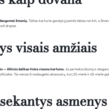
 daugumai žmonių.
Tačiau kai kurie gavėjai jį pamils labiau nei kiti, o žina
oti drąsiai.
s visais amžiais
s — šilkinis šalikas tinka visoms kartoms.
Jis perteikia šilumą ir elega
 oficialiai. Tai vienas iš nedaugelio aksesuarų, kurį 25-metė ir 65-metė ga
sekantys asmenys