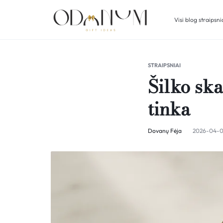
Visi blog straipsni
ODONUM
DOVANŲ
IDĖJOS
STRAIPSNIAI
Šilko ska
tinka
Dovanų Fėja
2026-04-