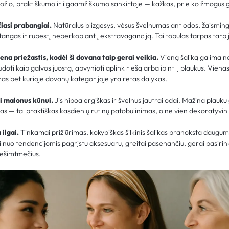
ožio, praktiškumo ir ilgaamžiškumo sankirtoje — kažkas, prie ko žmogus grį
čiasi prabangiai.
Natūralus blizgesys, vėsus švelnumas ant odos, žaisminga
angas ir rūpestį neperkopiant į ekstravaganciją. Tai tobulas tarpas tarp j
na priežastis, kodėl ši dovana taip gerai veikia.
Vieną šaliką galima ne
audoti kaip galvos juostą, apvynioti aplink riešą arba įpinti į plaukus. Vien
mas bet kurioje dovanų kategorijoje yra retas dalykas.
ai malonus kūnui.
Jis hipoalergiškas ir švelnus jautrai odai. Mažina plauk
 — tai praktiškas kasdienių rutinų patobulinimas, o ne vien dekoratyvin
 ilgai.
Tinkamai prižiūrimas, kokybiškas šilkinis šalikas pranoksta daug
 nuo tendencijomis pagrįstų aksesuarų, greitai pasenančių, gerai pasirinkta
 dešimtmečius.