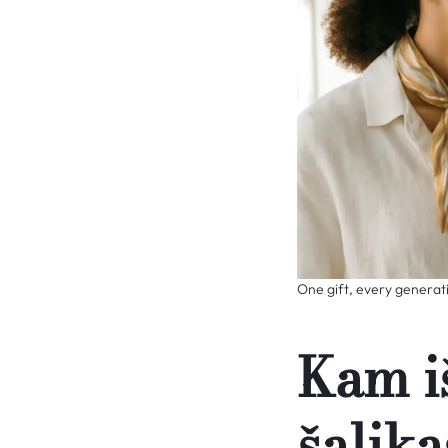
One gift, every generati
Kam iš
šalik