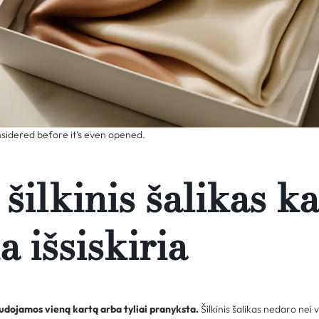
onsidered before it’s even opened.
šilkinis šalikas k
 išsiskiria
ojamos vieną kartą arba tyliai pranyksta.
Šilkinis šalikas nedaro nei v