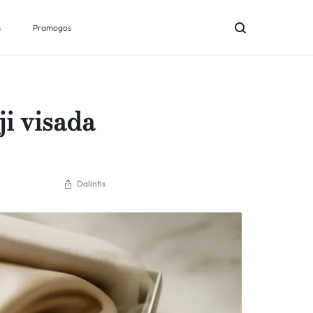
s
Pramogos
ji visada
Dalintis