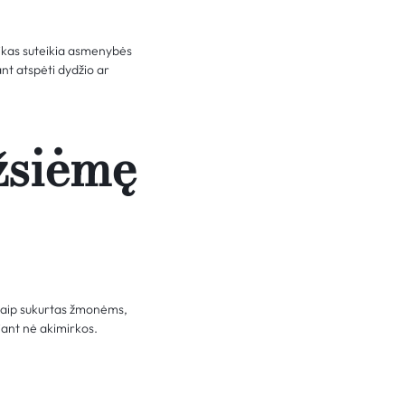
alikas suteikia asmenybės
nt atspėti dydžio ar
užsiėmę
s kaip sukurtas žmonėms,
žiant nė akimirkos.