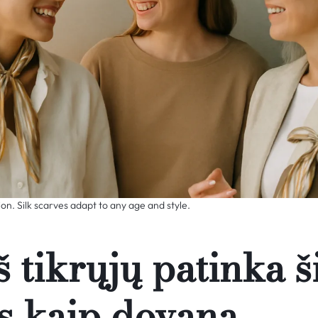
on. Silk scarves adapt to any age and style.
 tikrųjų patinka š
as kaip dovana