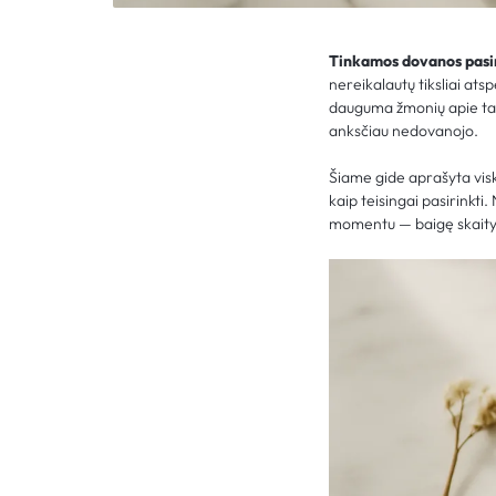
Tinkamos dovanos pasi
nereikalautų tiksliai ats
dauguma žmonių apie tai 
anksčiau nedovanojo.
Šiame gide aprašyta viska
kaip teisingai pasirinkt
momentu — baigę skaityti 