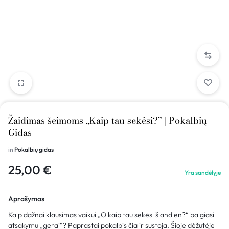
Žaidimas šeimoms „Kaip tau sekėsi?” | Pokalbių
Gidas
in
Pokalbių gidas
25,00
€
Yra sandėlyje
Aprašymas
Kaip dažnai klausimas vaikui „O kaip tau sekėsi šiandien?“ baigiasi
atsakymu „gerai“? Paprastai pokalbis čia ir sustoja. Šioje dėžutėje