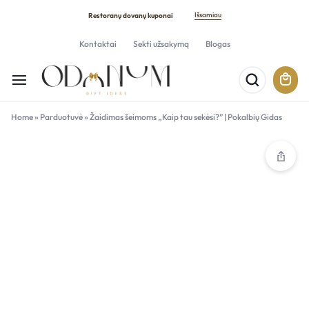
Išsamiau
Restoranų dovanų kuponai
Kontaktai
Sekti užsakymą
Blogas
Home
»
Parduotuvė
»
Žaidimas šeimoms „Kaip tau sekėsi?” | Pokalbių Gidas