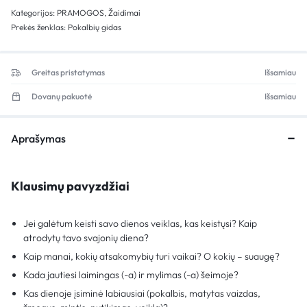
Kategorijos:
PRAMOGOS
,
Žaidimai
Prekės ženklas:
Pokalbių gidas
Greitas pristatymas
Išsamiau
Dovanų pakuotė
Išsamiau
Aprašymas
Klausimų pavyzdžiai
Jei galėtum keisti savo dienos veiklas, kas keistųsi? Kaip
atrodytų tavo svajonių diena?
Kaip manai, kokių atsakomybių turi vaikai? O kokių – suaugę?
Kada jautiesi laimingas (-a) ir mylimas (-a) šeimoje?
Kas dienoje įsiminė labiausiai (pokalbis, matytas vaizdas,