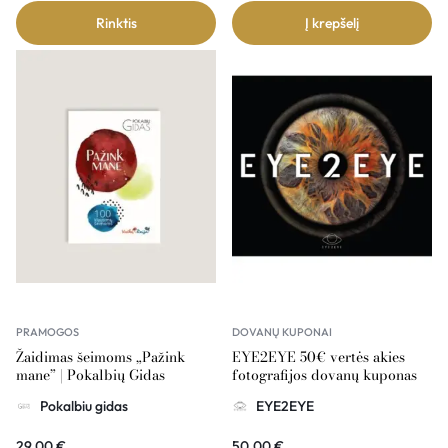
Rinktis
Į krepšelį
PRAMOGOS
DOVANŲ KUPONAI
Žaidimas šeimoms „Pažink
EYE2EYE 50€ vertės akies
mane” | Pokalbių Gidas
fotografijos dovanų kuponas
Pokalbiu gidas
EYE2EYE
29,00
€
50,00
€