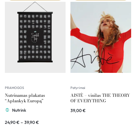
PRAMOGOS
Patyrimai
Nutrinamas plakatas
AISTÈ – vinilas THE THEORY
“Aplankyk Europą”
OF EVERYTHING
Nutrink
39,00
€
24,90
€
–
39,90
€