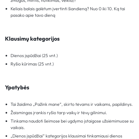
žmogus, mintis, nutikimas, veikla)?
Keliais balais galėtum įvertinti šiandieną? Nuo 0 iki 10. Ką tai
pasako apie tavo dieną
Klausimų kategorijos
Dienos įspūdžiai (25 vnt.)
Ryšio kūrimas (25 vnt.)
Ypatybės
Tai žaidimo „Pažink mane“, skirto tėvams ir vaikams, papildinys.
Žaismingas įrankis ryšio tarp vaikų ir tėvų gilinimui.
Tinkama naudoti šeimose bei ugdymo įstaigose užsiėmimuose su
vaikais.
„Dienos įspūdžiai“ kategorijos klausimai tinkamiausi dienos