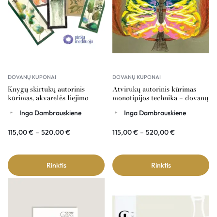
DOVANŲ KUPONAI
DOVANŲ KUPONAI
Knygų skirtukų autorinis
Atvirukų autorinis kūrimas
kūrimas, akvarelės liejimo
monotipijos technika – dovanų
technika – dovanų kuponas
kuponas
Inga Dambrauskiene
Inga Dambrauskiene
115,00
€
–
520,00
€
115,00
€
–
520,00
€
Rinktis
Rinktis