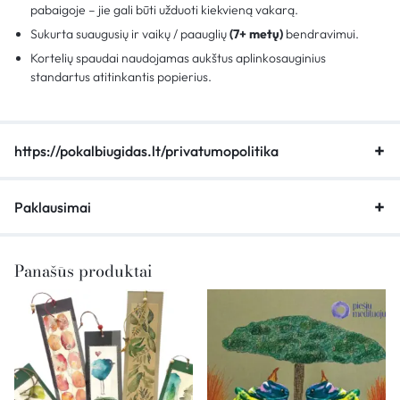
pabaigoje – jie gali būti užduoti kiekvieną vakarą.
Sukurta suaugusių ir vaikų / paauglių
(7+ metų)
bendravimui.
Kortelių spaudai naudojamas aukštus aplinkosauginius
standartus atitinkantis popierius.
https://pokalbiugidas.lt/privatumopolitika
Paklausimai
Panašūs produktai