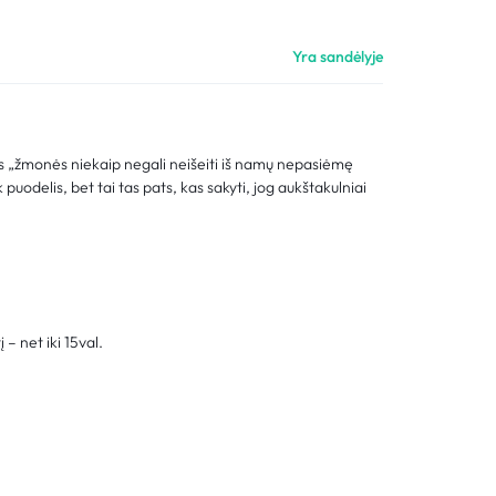
Palyginimas
Yra sandėlyje
Sekti užsakymą
Pagalba
es „žmonės niekaip negali neišeiti iš namų nepasiėmę
puodelis, bet tai tas pats, kas sakyti, jog aukštakulniai
tį – net iki 15val.