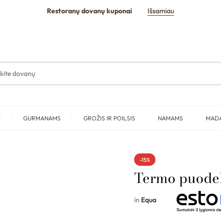
Restoranų dovanų kuponai
Išsamiau
E
GURMANAMS
GROŽIS IR POILSIS
NAMAMS
MAD
SPA
-15%
Termo puode
in
Equa