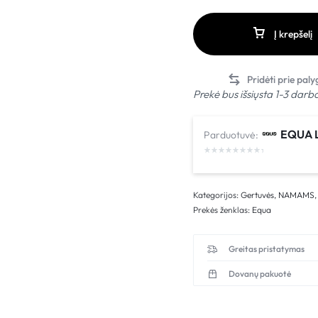
Į krepšelį
Prekė bus išsiųsta 1-3 darb
EQUA L
Parduotuvė:
Kategorijos:
Gertuvės
,
NAMAMS
Prekės ženklas:
Equa
Greitas pristatymas
Dovanų pakuotė