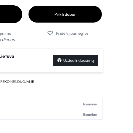
Pirkti dabar
o dienos
ietuva
Užduoti klausimą
,
REKOMENDUOJAME
Išsamiau
Išsamiau