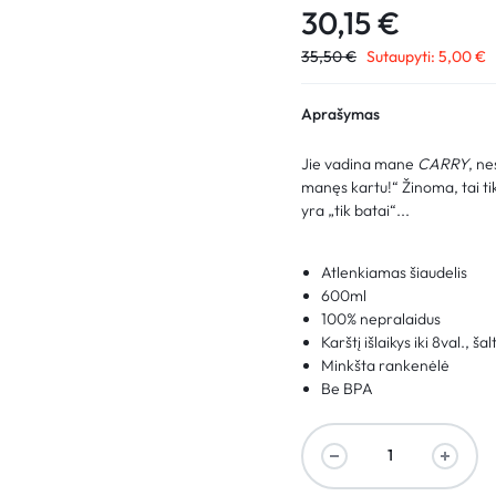
30,15
€
35,50
€
Sutaupyti:
5,00
€
Aprašymas
Jie vadina mane
CARRY
, n
manęs kartu!“ Žinoma, tai tik 
yra „tik batai“...
Atlenkiamas šiaudelis
600ml
100% nepralaidus
Karštį išlaikys iki 8val., šal
Minkšta rankenėlė
Be BPA