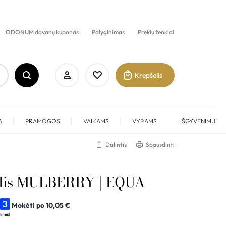
ODONUM dovanų kuponas
Palyginimas
Prekių ženklai
Krepšelis
A
PRAMOGOS
VAIKAMS
VYRAMS
IŠGYVENIMUI
Dalintis
Spausdinti
Prisijungti
lis MULBERRY | EQUA
Sukurti paskyrą
Mokėti po
10,05
€
Pamėgti