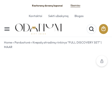
Išsamiau
Restoranų dovanų kuponai
Kontaktai
Sekti užsakymą
Blogas
Home
»
Parduotuvė
»
Kvepalų atradimų rinkinys “FULL DISCOVERY SET” |
MAAR