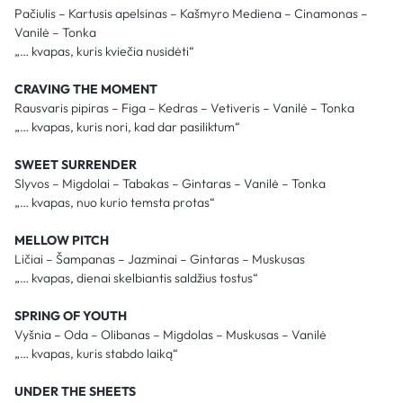
Pačiulis – Kartusis apelsinas – Kašmyro Mediena – Cinamonas –
Vanilė – Tonka
„… kvapas, kuris kviečia nusidėti“
CRAVING THE MOMENT
Rausvaris pipiras – Figa – Kedras – Vetiveris – Vanilė – Tonka
„… kvapas, kuris nori, kad dar pasiliktum“
SWEET SURRENDER
Slyvos – Migdolai – Tabakas – Gintaras – Vanilė – Tonka
„… kvapas, nuo kurio temsta protas“
MELLOW PITCH
Ličiai – Šampanas – Jazminai – Gintaras – Muskusas
„… kvapas, dienai skelbiantis saldžius tostus“
SPRING OF YOUTH
Vyšnia – Oda – Olibanas – Migdolas – Muskusas – Vanilė
„… kvapas, kuris stabdo laiką“
UNDER THE SHEETS