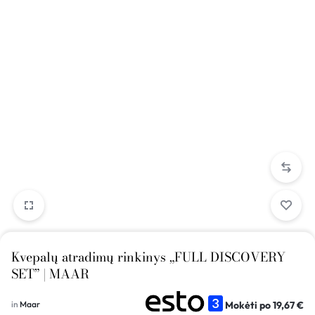
Kvepalų atradimų rinkinys „FULL DISCOVERY
SET” | MAAR
Mokėti po
19,67
€
in
Maar