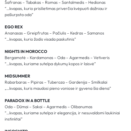
Šafranas – Tabakas – Romas – Santalmedis – Hedionas
“…kvapas, kurio prisilietimas priverčia kvėpuoti dažniau ir
pašiurpsta oda”
EGO REX
Ananasas – Greipfrutas – Pačiulis – Kedras – Samanos
“…kvapas, kurio žodis visada paskutinis”
NIGHTS IN MOROCCO
Bergamotė – Kardamonas – Oda – Agarmedis – Vetiveris
“…kvapas, kuriame sutelpa dykumų kopos ir laisvė”
MIDSUMMER
Rabarbaras – Pipiras – Tuberoza – Gardenija – Smilkalai
„…kvapas, kuris maudosi pieno voniose ir gyvena šia diena”
PARADOX IN A BOTTLE
Oda – Dūmai – Sakai – Agarmedis – Olibanumas
“…kvapas, kuriame sutelpa ir elegancija, ir nesuvaldomi laukiniai
instinktai”