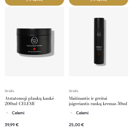
Grožis
Grožis
Atstatomoji plaukų kaukė
Maitinantis ir greitai
200ml CELEMI
įsigeriantis rankų kremas 50ml
CELEMI
Celemi
Celemi
39,99
€
25,00
€