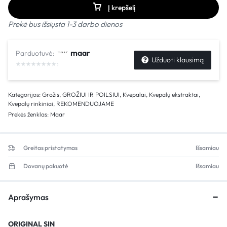
Į krepšelį
Prekė bus išsiųsta 1-3 darbo dienos
maar
Parduotuvė:
Užduoti klausimą
Kategorijos:
Grožis
,
GROŽIUI IR POILSIUI
,
Kvepalai
,
Kvepalų ekstraktai
,
Kvepalų rinkiniai
,
REKOMENDUOJAME
Prekės ženklas:
Maar
Greitas pristatymas
Išsamiau
Dovanų pakuotė
Išsamiau
Aprašymas
ORIGINAL SIN