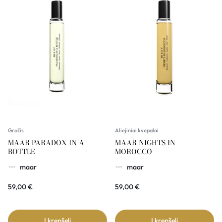
Grožis
Aliejiniai kvepalai
MAAR PARADOX IN A
MAAR NIGHTS IN
BOTTLE
MOROCCO
maar
maar
59,00
€
59,00
€
Į krepšelį
Į krepšelį