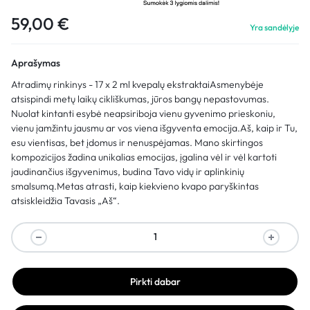
59,00
€
Yra sandėlyje
Aprašymas
Atradimų rinkinys - 17 x 2 ml kvepalų ekstraktaiAsmenybėje
atsispindi metų laikų cikliškumas, jūros bangų nepastovumas.
Nuolat kintanti esybė neapsiriboja vienu gyvenimo prieskoniu,
vienu įamžintu jausmu ar vos viena išgyventa emocija.Aš, kaip ir Tu,
esu vientisas, bet įdomus ir nenuspėjamas. Mano skirtingos
kompozicijos žadina unikalias emocijas, įgalina vėl ir vėl kartoti
jaudinančius išgyvenimus, budina Tavo vidų ir aplinkinių
smalsumą.Metas atrasti, kaip kiekvieno kvapo paryškintas
atsiskleidžia Tavasis „Aš“.
Pirkti dabar