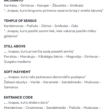
INCOGNITO
Santalas – Gintaras – Kanapė – Žibuoklės – Smilkalai
“…kvapas, kuris lengvumu primena vasaros brizą ir smėlio lakumą”
TEMPLE OF SENSUS
Kardamonas – Pačiulis – Dūmai – Smilkalai – Oda
“…kvapas, kuris pasitiki savimi tiek, kiek vakaras pasitiki miško
glūduma”
STILL ABOVE
„… kvapas, kuris priverčia saulę pasiekti zenitą“
Persikas – Marakuja – Vilkdalgio šaknis – Magnolija – Gintaras –
Guajako mediena
SOFT MAYHEMT
„… kvapas, kuris rašo jaukiausius dienoraščio puslapius“
Žaliasis obuolys – Vanilė – Karamelė – Sandalmedis – Muskusas –
Samanos
ENTRANCE CODE
„… kvapas, kuris atidaro duris“
Mandarinas – Cinamonas – Sandalmedis – Pačiulis – Muskusas –