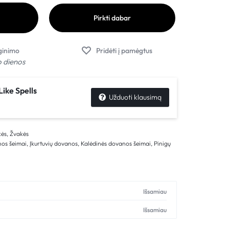
Pirkti dabar
o dienos
Like Spells
Užduoti klausimą
kės
,
Žvakės
os šeimai
,
Įkurtuvių dovanos
,
Kalėdinės dovanos šeimai
,
Pinigų
s
Išsamiau
Išsamiau