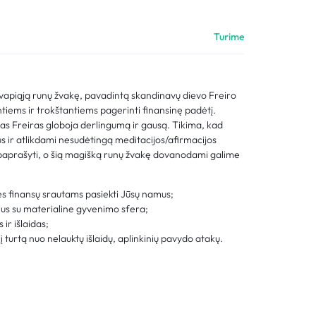
Palyginimas
Turime
Sekti užsakymą
Pagalba
kvapiąją runų žvakę, pavadintą skandinavų dievo Freiro
iems ir trokštantiems pagerinti finansinę padėtį.
as Freiras globoja derlingumą ir gausą. Tikima, kad
 ir atlikdami nesudėtingą meditacijos/afirmacijos
e paprašyti, o šią magišką runų žvakę dovanodami galime
bes finansų srautams pasiekti Jūsų namus;
sius su materialine gyvenimo sfera;
ir išlaidas;
 turtą nuo nelauktų išlaidų, aplinkinių pavydo atakų.