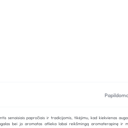
Papildoma
s senaisiais papročiais ir tradicijomis, tikėjimu, kad kiekvienas auga
ugalas bei jo aromatas atlieka labai reikšmingą aromaterapinę ir m