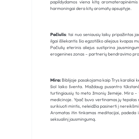
papildydamos viena kitą aromaterapinėmis s
harmoningai dera kitų aromatų apsuptyje.
Pačiulis
: tai nuo seniausių laikų pripažintas 
ilgai išliekantis šio egzotiško aliejaus kvapas m
Pačiulių eterinis aliejus sustiprina jausmin
erogenines zonas – partnerių bendravimo proce
Mira:
Biblijoje pasakojama kaip Trys karaliai ke
šiol laiko šventa. Maždaug pusantro tūkstanč
turtingiausių to meto žmonių žemėje. Mira – t
medicinoje. Ypač buvo vertinamas jų tepalas n
surikiuoti mintis, neleidžia pasinerti į nereik
Aromatas itin tinkamas meditacijai, padeda i
seksualinį jausmingumą.