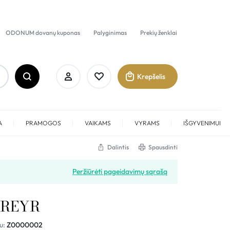
ODONUM dovanų kuponas
Palyginimas
Prekių ženklai
Krepšelis
A
PRAMOGOS
VAIKAMS
VYRAMS
IŠGYVENIMUI
Dalintis
Spausdinti
Prisijungti
Peržiūrėti pageidavimų sąrašą
Sukurti paskyrą
FREYR
Pamėgti
u:
Z0000002