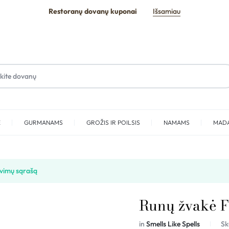
Restoranų dovanų kuponai
Išsamiau
E
GURMANAMS
GROŽIS IR POILSIS
NAMAMS
MAD
SPA
avimų sąrašą
Runų žvakė 
in
Smells Like Spells
Sk