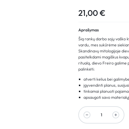
21,00
€
Aprašymas
Šią rankų darbo sojų vaško 
vardu, mes sukūrėme siekiant
Skandinavų mitologijoje diev
pasitelkdami magiškus kvapus
ritualą, dievo Freiro galim
palinkėti:
atverti kelius bei galimy
įgyvendinti planus, susiju
tinkamai planuoti pajamas 
apsaugoti savo materialųjį