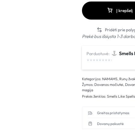
Į krepšelį
Prekė bus išsiųsta 1-3 darb
Smells 
Parduotuvė:
Kategorijos:
NAMAMS
,
Runų žva
Žymos:
Dovanos močiutei
,
Dovan
magija
Prekės ženklas:
Smells Like Spell
Greitas pristatymas
Dovanų pakuotė