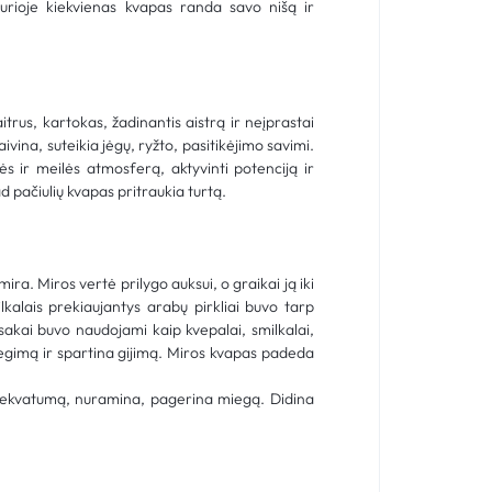
urioje kiekvienas kvapas randa savo nišą ir
itrus, kartokas, žadinantis aistrą ir neįprastai
aivina, suteikia jėgų, ryžto, pasitikėjimo savimi.
s ir meilės atmosferą, aktyvinti potenciją ir
pačiulių kvapas pritraukia turtą.
ira. Miros vertė prilygo auksui, o graikai ją iki
kalais prekiaujantys arabų pirkliai buvo tarp
sakai buvo naudojami kaip kvepalai, smilkalai,
degimą ir spartina gijimą. Miros kvapas padeda
 adekvatumą, nuramina, pagerina miegą. Didina