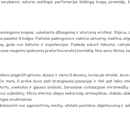
avybėmis sukuria aukštajai parfumerijai būdingą kvapų piramidę, k
jausmingumo kvapas, sukeliantis džiaugsmą ir atvirumą erotikai. Stiprus, a
us pasiekė iš Indijos. Pačiuliai palengvina ir naikina sielvartą, maitina, atg
gumą, gydo nuo šaltumo ir impotencijos. Padeda sukurti taikumo, ramybė
se naujomis spalvomis praturtina erotinį kontaktą. Nuo seno tikima, kad 
liavo pagerbti gimusio Jėzaus ir viena iš dovanų, kurias jie atnešė, buvo m
io metų ši prekė buvo pati brangiausia pasaulyje ir tiek pat laiko smil
urto, sveikatos ir gausos simbolis. Senosiose civilizacijose miramedžių 
uo sužeidimų. Miros eterinis aliejus veikia kaip antiseptikas, stabdo už
šmingas smulkmenas.
šsilaisvinti nuo egocentrinių minčių, atstato psichikos objektyvumą ir