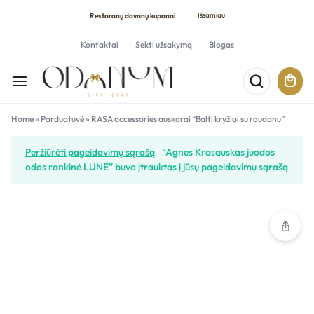
Išsamiau
Restoranų dovanų kuponai
Kontaktai
Sekti užsakymą
Blogas
Home
»
Parduotuvė
»
RASA accessories auskarai “Balti kryžiai su raudonu”
Peržiūrėti pageidavimų sąrašą
“Agnes Krasauskas juodos
odos rankinė LUNE” buvo įtrauktas į jūsų pageidavimų sąrašą