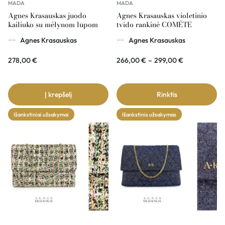
MADA
MADA
Agnes Krasauskas juodo
Agnes Krasauskas violetinio
kailiuko su mėlynom lūpom
tvido rankinė COMÉTE
rankinė COMÉTE
Agnes Krasauskas
Agnes Krasauskas
278,00
€
266,00
€
–
299,00
€
Į krepšelį
Rinktis
Išankstiniai užsakymai
Išankstinis užsakymas