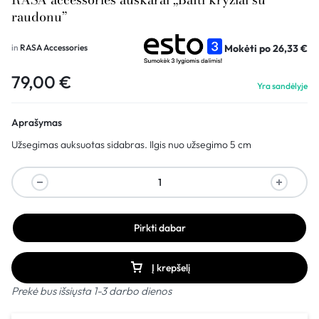
raudonu”
Mokėti po
26,33
€
in
RASA Accessories
79,00
€
Yra sandėlyje
Aprašymas
Užsegimas auksuotas sidabras. Ilgis nuo užsegimo 5 cm
Pirkti dabar
Į krepšelį
Prekė bus išsiųsta 1-3 darbo dienos