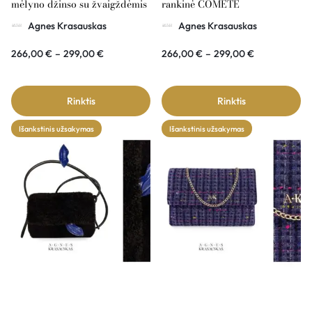
mėlyno džinso su žvaigždėmis
rankinė COMÉTE
rankinė COMÉTE
Agnes Krasauskas
Agnes Krasauskas
266,00
€
–
299,00
€
266,00
€
–
299,00
€
Rinktis
Rinktis
Išankstinis užsakymas
Išankstinis užsakymas