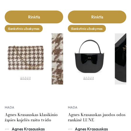
Rinktis
Rinktis
Išankstinis užsakymas
Išankstinis užsakymas
MADA
MADA
Agnes Krasauskas klasikinio
Agnes Krasauskas juodos odos
žąsies kojelės rašto tvido
rankinė LUNE
rankinė COMÉTE
Agnes Krasauskas
Agnes Krasauskas