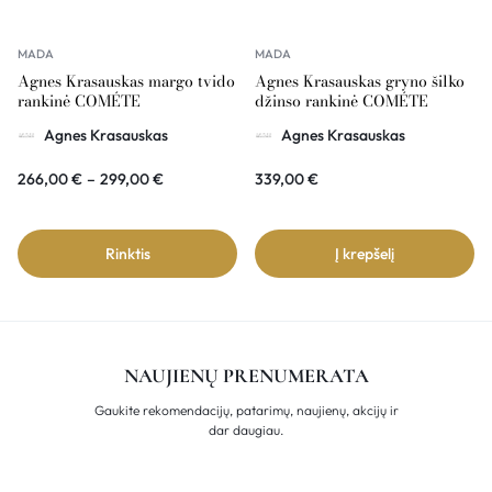
MADA
MADA
Agnes Krasauskas margo tvido
Agnes Krasauskas gryno šilko
rankinė COMÉTE
džinso rankinė COMÉTE
Agnes Krasauskas
Agnes Krasauskas
266,00
€
–
299,00
€
339,00
€
Rinktis
Į krepšelį
NAUJIENŲ PRENUMERATA
Gaukite rekomendacijų, patarimų, naujienų, akcijų ir
dar daugiau.