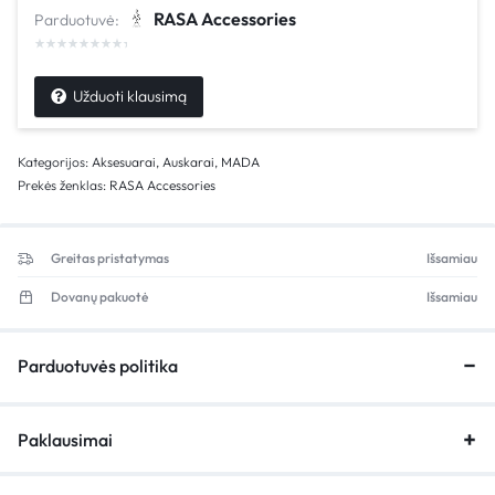
RASA Accessories
Parduotuvė:
Užduoti klausimą
Kategorijos:
Aksesuarai
,
Auskarai
,
MADA
Prekės ženklas:
RASA Accessories
Greitas pristatymas
Išsamiau
Dovanų pakuotė
Išsamiau
Parduotuvės politika
Paklausimai