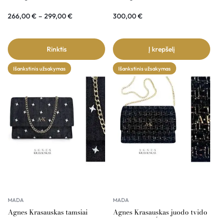
266,00
€
–
299,00
€
300,00
€
Rinktis
Į krepšelį
Išankstinis užsakymas
Išankstinis užsakymas
MADA
MADA
Agnes Krasauskas tamsiai
Agnes Krasauskas juodo tvido