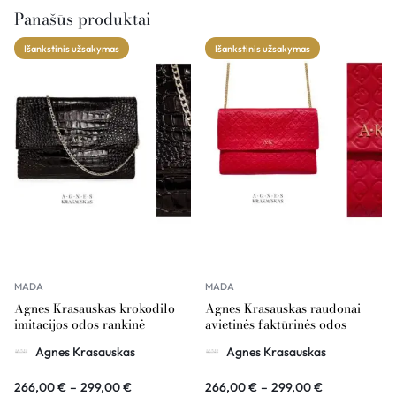
Panašūs produktai
Išankstinis užsakymas
Išankstinis užsakymas
MADA
MADA
Agnes Krasauskas krokodilo
Agnes Krasauskas raudonai
imitacijos odos rankinė
avietinės faktūrinės odos
COMÉTE
rankinė COMÉTE
Agnes Krasauskas
Agnes Krasauskas
266,00
€
–
299,00
€
266,00
€
–
299,00
€