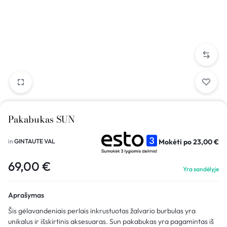
Pakabukas SUN
Mokėti po
23,00
€
in
GINTAUTE VAL
69,00
€
Yra sandėlyje
Aprašymas
Šis gėlavandeniais perlais inkrustuotas žalvario burbulas yra
unikalus ir išskirtinis aksesuaras. Sun pakabukas yra pagamintas iš