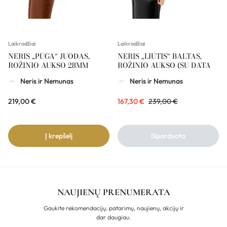
Laikrodžiai
Laikrodžiai
NERIS „PŪGA“ JUODAS,
NERIS „LIŪTIS“ BALTAS,
ROŽINIO AUKSO 28MM
ROŽINIO AUKSO (SU DATA
Neris ir Nemunas
Neris ir Nemunas
219,00
€
167,30
€
239,00
€
Į krepšelį
Išparduota
NAUJIENŲ PRENUMERATA
Gaukite rekomendacijų, patarimų, naujienų, akcijų ir
dar daugiau.