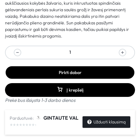
aukščiausios kokybės žalvario, kuris inkrustuotas spindinčiais
gėlavandeniais perlais sukuria saulės grožį ir žavesį primenantį
vaizdą. Pakabuko dizaino neatskiriama dalis yra itin patvari
nerūdijančio plieno grandinėlė. Sun pakabukas pasižymi
paprastumu ir gali būti dėvimas kasdien, tačiau puikiai papildys ir
įvaizdį išskirtinėmis progomis.
Pirkti dabar
Į krepšelį
Prekė bus išsiųsta 1-3 darbo dienos
GINTAUTE VAL
Parduotuvė:
Užduoti klausimą