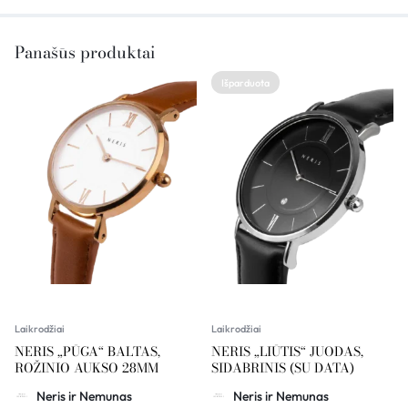
Panašūs produktai
Išparduota
Laikrodžiai
Laikrodžiai
NERIS „PŪGA“ BALTAS,
NERIS „LIŪTIS“ JUODAS,
ROŽINIO AUKSO 28MM
SIDABRINIS (SU DATA)
Neris ir Nemunas
Neris ir Nemunas