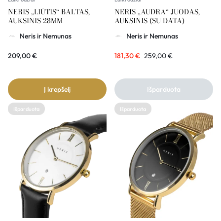
NERIS „LIŪTIS“ BALTAS,
NERIS „AUDRA“ JUODAS,
AUKSINIS 28MM
AUKSINIS (SU DATA)
Neris ir Nemunas
Neris ir Nemunas
209,00
€
181,30
€
259,00
€
Į krepšelį
Išparduota
Išparduota
Išparduota