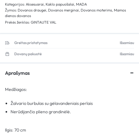
Kategorijos:
Aksesuarai
,
Kaklo papuošalai
,
MADA
Žymos:
Dovanos draugei
,
Dovanos merginai
,
Dovanos moterims
,
Mamos
dienos dovanos
Prekės ženklas:
GINTAUTE VAL
Greitas pristatymas
Išsamiau
Dovanų pakuotė
Išsamiau
Aprašymas
Medžiagos:
Žalvario burbulas su gėlavandeniais perlais
Nerūdijančio plieno grandinėlė.
Ilgis: 70 cm