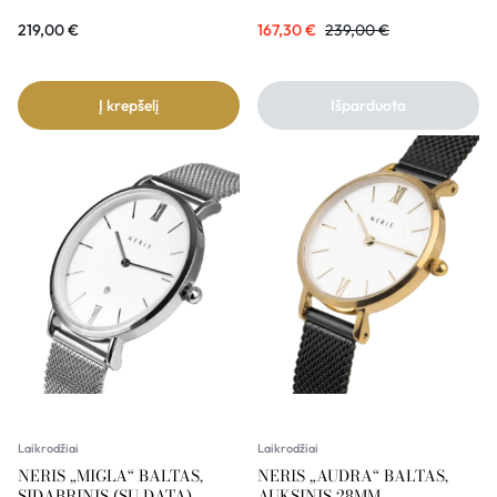
219,00
€
167,30
€
239,00
€
Į krepšelį
Išparduota
Laikrodžiai
Laikrodžiai
NERIS „MIGLA“ BALTAS,
NERIS „AUDRA“ BALTAS,
SIDABRINIS (SU DATA)
AUKSINIS 28MM