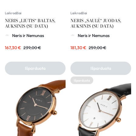
Laikrodžiai
Laikrodžiai
NERIS „LIŪTIS“ BALTAS,
NERIS „SAULĖ“ JUODAS,
AUKSINIS (SU DATA)
AUKSINIS (SU DATA)
Neris ir Nemunas
Neris ir Nemunas
167,30
€
239,00
€
181,30
€
259,00
€
Išparduota
Išparduota
Išparduota