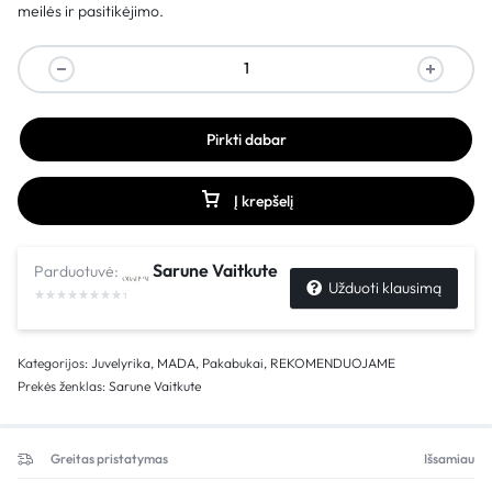
meilės ir pasitikėjimo.
Pirkti dabar
Į krepšelį
Sarune Vaitkute
Parduotuvė:
Užduoti klausimą
Kategorijos:
Juvelyrika
,
MADA
,
Pakabukai
,
REKOMENDUOJAME
Prekės ženklas:
Sarune Vaitkute
Greitas pristatymas
Išsamiau