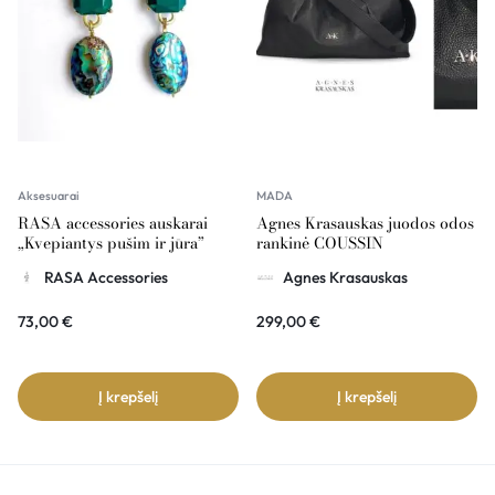
Aksesuarai
MADA
RASA accessories auskarai
Agnes Krasauskas juodos odos
„Kvepiantys pušim ir jūra”
rankinė COUSSIN
RASA Accessories
Agnes Krasauskas
73,00
€
299,00
€
Į krepšelį
Į krepšelį