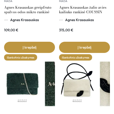
MADA
MADA
Agnes Krasauskas greipfruto
Agnes Krasauskas žalio avies
spalvos odos mikro rankinė
kailiuko rankinė COUSSIN
Agnes Krasauskas
Agnes Krasauskas
109,00
€
315,00
€
Į krepšelį
Į krepšelį
Išankstinis užsakymas
Išankstinis užsakymas