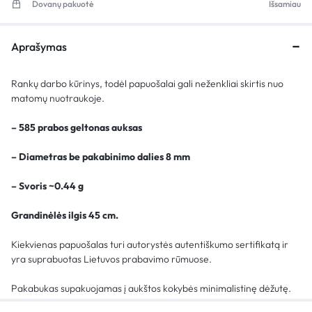
Dovanų pakuotė
Išsamiau
Aprašymas
Rankų darbo kūrinys, todėl papuošalai gali neženkliai skirtis nuo
matomų nuotraukoje.
– 585 prabos geltonas auksas
– Diametras be pakabinimo dalies 8 mm
– Svoris ~0.44 g
Grandinėlės ilgis 45 cm.
Kiekvienas papuošalas turi autorystės autentiškumo sertifikatą ir
yra suprabuotas Lietuvos prabavimo rūmuose.
Pakabukas supakuojamas į aukštos kokybės minimalistinę dėžutę.