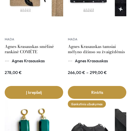
MADA
MADA
Agnes Krasauskas smėlinė
Agnes Krasauskas tamsiai
rankinė COMÉTE
mėlyno džinso su žvaigždėmis
rankinė COMÉTE
Agnes Krasauskas
Agnes Krasauskas
278,00
€
266,00
€
–
299,00
€
Į krepšelį
Rinktis
Išankstinis užsakymas