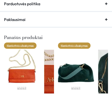
Parduotuvės politika
Paklausimai
Panašūs produktai
Išankstinis užsakymas
Išankstinis užsakymas