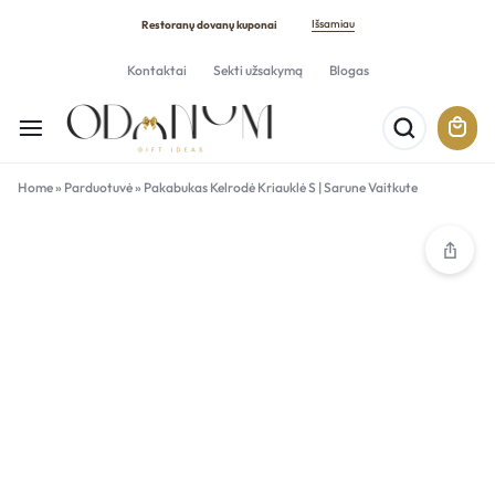
Išsamiau
Restoranų dovanų kuponai
Kontaktai
Sekti užsakymą
Blogas
Home
»
Parduotuvė
»
Pakabukas Kelrodė Kriauklė S | Sarune Vaitkute