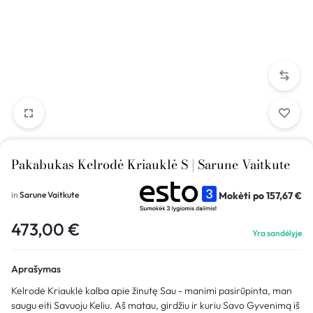
Pakabukas Kelrodė Kriauklė S | Sarune Vaitkute
Mokėti po
157,67
€
in
Sarune Vaitkute
473,00
€
Yra sandėlyje
Aprašymas
Kelrodė Kriauklė kalba apie žinutę Sau - manimi pasirūpinta, man
saugu eiti Savuoju Keliu. Aš matau, girdžiu ir kuriu Savo Gyvenimą iš