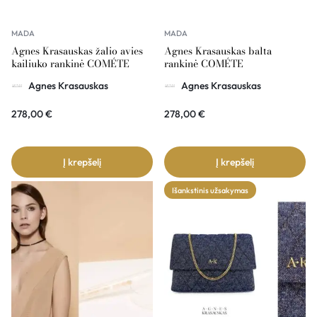
MADA
MADA
Agnes Krasauskas žalio avies
Agnes Krasauskas balta
kailiuko rankinė COMÉTE
rankinė COMÉTE
Agnes Krasauskas
Agnes Krasauskas
278,00
€
278,00
€
Į krepšelį
Į krepšelį
Išankstinis užsakymas