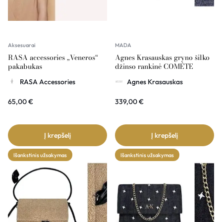
Aksesuarai
MADA
RASA accessories „Veneros“
Agnes Krasauskas gryno šilko
pakabukas
džinso rankinė COMÉTE
RASA Accessories
Agnes Krasauskas
65,00
€
339,00
€
Į krepšelį
Į krepšelį
Išankstinis užsakymas
Išankstinis užsakymas