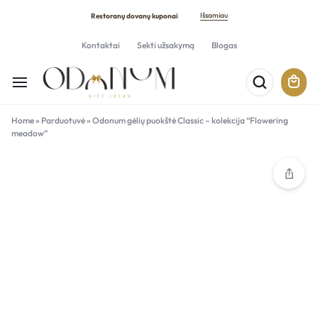
Išsamiau
Restoranų dovanų kuponai
Kontaktai
Sekti užsakymą
Blogas
Home
»
Parduotuvė
»
Odonum gėlių puokštė Classic – kolekcija “Flowering
meadow”