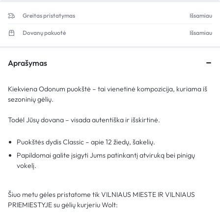
Greitas pristatymas
Išsamiau
Dovanų pakuotė
Išsamiau
Aprašymas
Kiekviena Odonum puokštė – tai vienetinė kompozicija, kuriama iš
sezoninių gėlių.
Todėl Jūsų dovana – visada autentiška ir išskirtinė.
Puokštės dydis Classic – apie 12 žiedų, šakelių.
Papildomai galite įsigyti Jums patinkantį atviruką bei pinigų
vokelį.
Šiuo metu gėles pristatome tik VILNIAUS MIESTE IR VILNIAUS
PRIEMIESTYJE su gėlių kurjeriu Wolt: