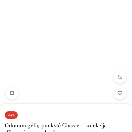
-14%
Odonum gėlių puokštė Classic – kolekcija