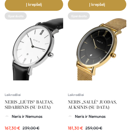
Į krepšelį
Į krepšelį
Išparduota
Išparduota
Laikrodžiai
Laikrodžiai
NERIS „LIŪTIS“ BALTAS,
NERIS „SAULĖ“ JUODAS,
SIDABRINIS (SU DATA)
AUKSINIS (SU DATA)
Neris ir Nemunas
Neris ir Nemunas
167,30
€
239,00
€
181,30
€
259,00
€