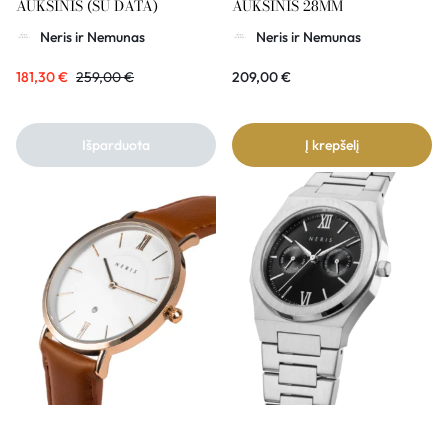
AUKSINIS (SU DATA)
AUKSINIS 28MM
Neris ir Nemunas
Neris ir Nemunas
181,30
€
259,00
€
209,00
€
Išparduota
Į krepšelį