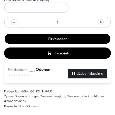
Pirkti dabar
Į krepšelį
Odonum
Parduotuvė:
Užduoti klausimą
Kategorijos:
Gėlės
,
GĖLĖS Į NAMUS
Žymos:
Dovanos draugei
,
Dovanos merginai
,
Dovanos moterims
,
Mamos
dienos dovanos
Prekės ženklas:
Odonum