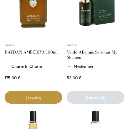
Grožis
Grožis
RAYDAN AMBERIYA 100ml
Veido Aliejinis Serumas My
Shemen
Charm In Charm
Myshemen
175,00
€
52,00
€
Į krepšelį
Išparduota