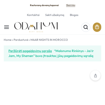
Išsamiau
Restoranų dovanų kuponai
Kontaktai
Sekti užsakymą
Blogas
Home
»
Parduotuvė
»
MAAR NIGHTS IN MOROCCO
Peržiūrėti pageidavimų sąrašą
“Malonumo Rinkinys - Jai Ir
Jam, My Shemen” buvo įtrauktas į jūsų pageidavimų sąrašą