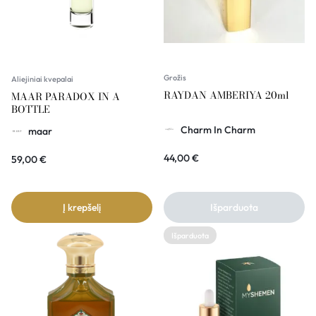
Grožis
Aliejiniai kvepalai
RAYDAN AMBERIYA 20ml
MAAR PARADOX IN A
BOTTLE
Charm In Charm
maar
44,00
€
59,00
€
Į krepšelį
Išparduota
Išparduota