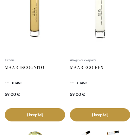
Grožis
Aliejiniai kvepalai
MAAR INCOGNITO
MAAR EGO REX
maar
maar
59,00
€
59,00
€
Į krepšelį
Į krepšelį