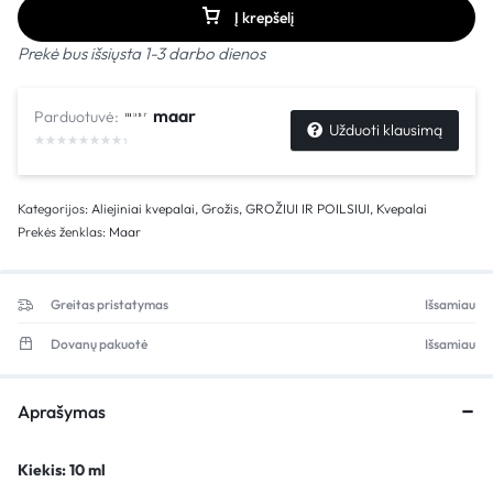
Į krepšelį
Prekė bus išsiųsta 1-3 darbo dienos
maar
Parduotuvė:
Užduoti klausimą
Kategorijos:
Aliejiniai kvepalai
,
Grožis
,
GROŽIUI IR POILSIUI
,
Kvepalai
Prekės ženklas:
Maar
Greitas pristatymas
Išsamiau
Dovanų pakuotė
Išsamiau
Aprašymas
Kiekis: 10 ml