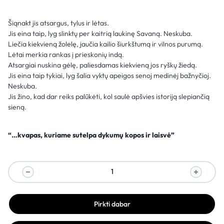
Šiąnakt jis atsargus, tylus ir lėtas.
Jis eina taip, lyg slinktų per kaitrią laukinę Savaną. Neskuba.
Liečia kiekvieną žolelę, jaučia kailio šiurkštumą ir vilnos purumą.
Lėtai merkia rankas į prieskonių indą.
Atsargiai nuskina gėlę, paliesdamas kiekvieną jos ryškų žiedą.
Jis eina taip tykiai, lyg šalia vyktų apeigos senoj medinėj bažnyčioj.
Neskuba.
Jis žino, kad dar reiks palūkėti, kol saulė apšvies istoriją slepiančią
sieną.
“…kvapas, kuriame sutelpa dykumų kopos ir laisvė”
Pirkti dabar