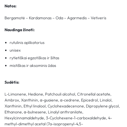
Natos:
Bergamotė – Kardamonas – Oda – Agarmedis – Vetiveris
Naudinga žinoti:
rutulinis aplikatorius
unisex
rytietiškai egzotiškas ir šiltas
mistiškas ir aksominis ūdas
Sudėtis:
L-Limonene, Hedione, Patchouli alcohol, Citronellal acetate,
Ambrox, Xanthinin, α-guaiene, α-cedrene, Epicedrol, Linalol,
Xanthinin, Ethyl linalool, Cyclohexadecenone, Dipropylene glycol,
Ethanone, α-bulnesene, Linalyl anthranilate,
Hexylcinnamaldehyde, 3-Cyclohexene-1-carboxaldehyde, 4-
methyl-dimethyl acetal (7a-isopropenyl-4,5-