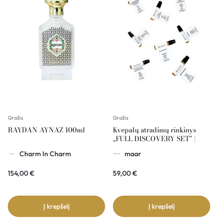
Grožis
Grožis
RAYDAN AYNAZ 100ml
Kvepalų atradimų rinkinys
„FULL DISCOVERY SET” |
MAAR
Charm In Charm
maar
154,00
€
59,00
€
Į krepšelį
Į krepšelį