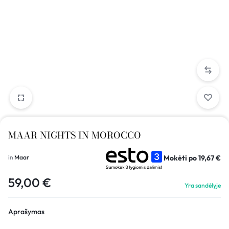
MAAR NIGHTS IN MOROCCO
Mokėti po
19,67
€
in
Maar
59,00
€
Yra sandėlyje
Aprašymas