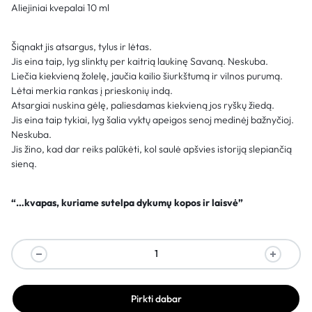
Aliejiniai kvepalai 10 ml
Šiąnakt jis atsargus, tylus ir lėtas.
Jis eina taip, lyg slinktų per kaitrią laukinę Savaną. Neskuba.
Liečia kiekvieną žolelę, jaučia kailio šiurkštumą ir vilnos purumą.
Lėtai merkia rankas į prieskonių indą.
Atsargiai nuskina gėlę, paliesdamas kiekvieną jos ryškų žiedą.
Jis eina taip tykiai, lyg šalia vyktų apeigos senoj medinėj bažnyčioj.
Neskuba.
Jis žino, kad dar reiks palūkėti, kol saulė apšvies istoriją slepiančią
sieną.
“…kvapas, kuriame sutelpa dykumų kopos ir laisvė”
Pirkti dabar