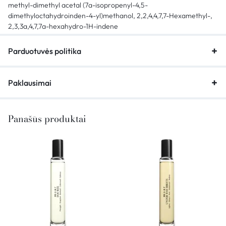
methyl-dimethyl acetal (7a-isopropenyl-4,5-
dimethyloctahydroinden-4-yl)methanol, 2,2,4,4,7,7-Hexamethyl-,
2,3,3a,4,7,7a-hexahydro-1H-indene
Parduotuvės politika
Paklausimai
Panašūs produktai