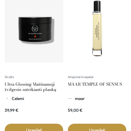
Grožis
Aliejiniai kvepalai
Ultra Glossing Maitinamoji
MAAR TEMPLE OF SENSUS
žvilgesio suteikianti plaukų
kaukė su makadamijų aliejumi
Celemi
maar
200ml CELEMI
39,99
€
59,00
€
Į krepšelį
Į krepšelį