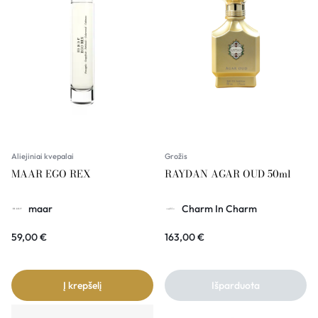
Aliejiniai kvepalai
Grožis
MAAR EGO REX
RAYDAN AGAR OUD 50ml
maar
Charm In Charm
59,00
€
163,00
€
Į krepšelį
Išparduota