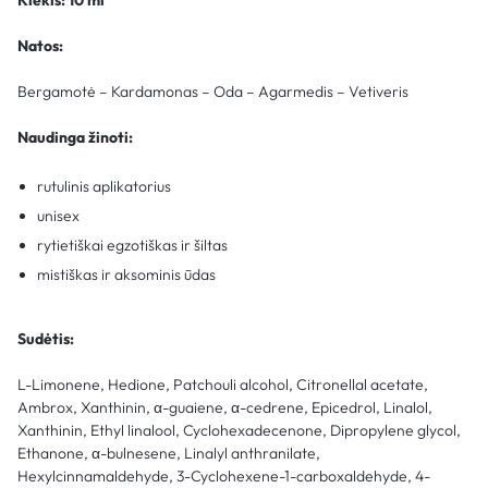
Natos:
Bergamotė – Kardamonas – Oda – Agarmedis – Vetiveris
Naudinga žinoti:
rutulinis aplikatorius
unisex
rytietiškai egzotiškas ir šiltas
mistiškas ir aksominis ūdas
Sudėtis:
L-Limonene, Hedione, Patchouli alcohol, Citronellal acetate,
Ambrox, Xanthinin, α-guaiene, α-cedrene, Epicedrol, Linalol,
Xanthinin, Ethyl linalool, Cyclohexadecenone, Dipropylene glycol,
Ethanone, α-bulnesene, Linalyl anthranilate,
Hexylcinnamaldehyde, 3-Cyclohexene-1-carboxaldehyde, 4-