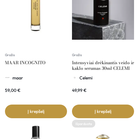
Grožis
Grožis
MAAR INCOGNITO
Intensyviai drėkinantis veido ir
kaklo serumas 30ml CELEMI
maar
Celemi
59,00
€
49,99
€
Į krepšelį
Į krepšelį
Išparduota