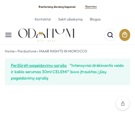
Išsamiau
Restoranų dovanų kuponai
Kontaktai
Sekti užsakymą
Blogas
Home
»
Parduotuvė
»
MAAR NIGHTS IN MOROCCO
Peržiūrėti pageidavimų sąrašą
“Intensyviai drėkinantis veido
ir kaklo serumas 30ml CELEMI” buvo įtrauktas į jūsų
pageidavimų sąrašą