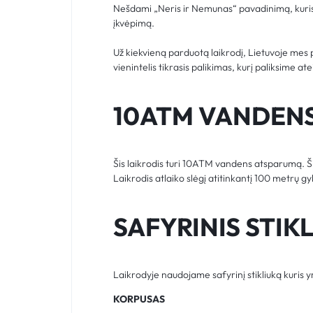
Nešdami „Neris ir Nemunas“ pavadinimą, kuris 
įkvėpimą.
Už kiekvieną parduotą laikrodį, Lietuvoje me
vienintelis tikrasis palikimas, kurį paliksime a
10ATM VANDEN
Šis laikrodis turi 10ATM vandens atsparumą. Ši
Laikrodis atlaiko slėgį atitinkantį 100 metrų g
SAFYRINIS STIK
Laikrodyje naudojame safyrinį stikliuką kuris 
KORPUSAS