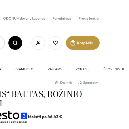
ODONUM dovanų kuponas
Palyginimas
Prekių ženklai
Krepšelis
A
PRAMOGOS
VAIKAMS
VYRAMS
IŠGYVENIMUI
Dalintis
Spausdinti
IS“ BALTAS, ROŽINIO
Prisijungti
M
Sukurti paskyrą
Mokėti po
46,43
€
Pamėgti