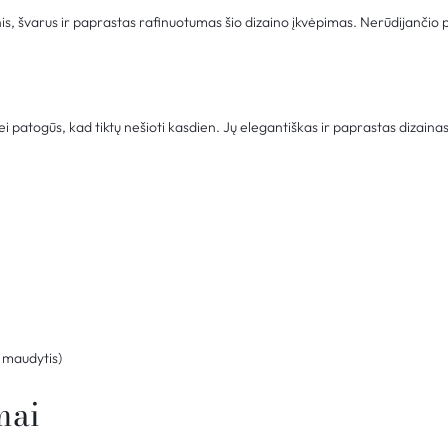
inis, švarus ir paprastas rafinuotumas šio dizaino įkvėpimas. Nerūdijančio 
 patogūs, kad tiktų nešioti kasdien. Jų elegantiškas ir paprastas dizainas 
maudytis)
mai