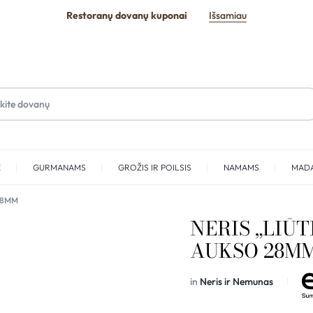
Restoranų dovanų kuponai
Išsamiau
E
GURMANAMS
GROŽIS IR POILSIS
NAMAMS
MAD
 28MM
SPA
NERIS „LIŪT
AUKSO 28M
in
Neris ir Nemunas