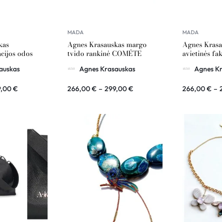
MADA
MADA
kas
Agnes Krasauskas margo
Agnes Krasa
acijos odos
tvido rankinė COMÉTE
avietinės fa
TE
rankinė C
auskas
Agnes Krasauskas
Agnes K
9,00
€
266,00
€
–
299,00
€
266,00
€
–