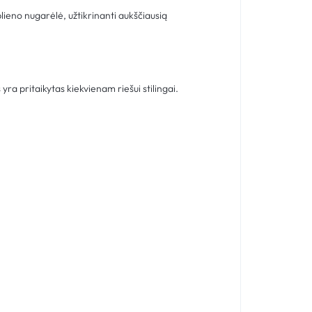
plieno nugarėlė, užtikrinanti aukščiausią
yra pritaikytas kiekvienam riešui stilingai.