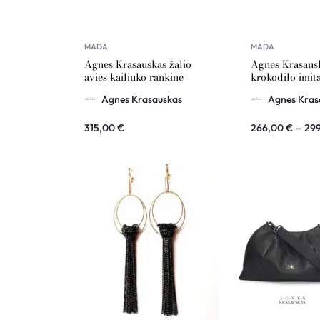
MADA
MADA
Agnes Krasauskas žalio
Agnes Krasaus
avies kailiuko rankinė
krokodilo imit
COUSSIN
rankinė COMÉ
Agnes Krasauskas
Agnes Kras
315,00
€
266,00
€
–
29