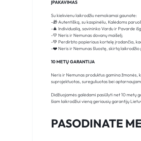
ĮPAKAVIMAS
Su kiekvienu laikrodžiu nemokamai gaunate:
-🎁 Autentišką, su kaspinėliu, Kalėdoms paruo
-🎄 Individualią, savininko Vardu ir Pavarde iš
-💛 Neris ir Nemunas dovanų maišelį;
-💚 Perdirbto popieriaus kortelę įrodančia, ka
-❤️ Neris ir Nemunas šluostę, skirtą laikrodžio 
10 METŲ GARANTIJA
Neris ir Nemunas produktus gamina žmonės, kur
suprojektuotas, sureguliuotas bei aptarnaujama
Didžiuojamės galėdami pasiūlyti net 10 metų g
šiam laikrodžiui vieną geriausių garantijų Lietu
PASODINATE ME