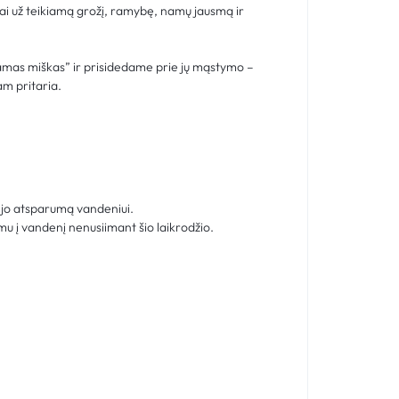
ai už teikiamą grožį, ramybę, namų jausmą ir
amas miškas” ir prisidedame prie jų mąstymo –
am pritaria.
i jo atsparumą vandeniui.
mu į vandenį nenusiimant šio laikrodžio.