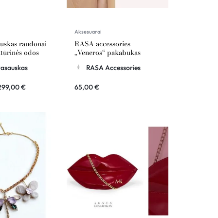
Aksesuarai
uskas raudonai
RASA accessories
ktūrinės odos
„Veneros“ pakabukas
OMÉTE
rasauskas
RASA Accessories
299,00
€
65,00
€