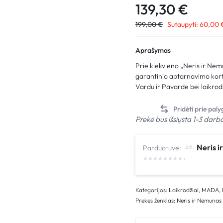
139,30
€
199,00
€
Sutaupyti:
60,00
Aprašymas
Prie kiekvieno „Neris ir Ne
garantinio aptarnavimo kortel
Vardu ir Pavarde bei laikrodž
Prekė bus išsiųsta 1-3 darb
Neris 
Parduotuvė:
Kategorijos:
Laikrodžiai
,
MADA
,
Prekės ženklas:
Neris ir Nemunas