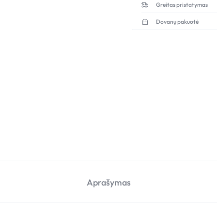
Greitas pristatymas
Dovanų pakuotė
Aprašymas