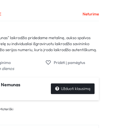
Palyginimas
€
Neturime
Sekti užsakymą
Pagalba
munas" laikrodžio pridedame metalinę, aukso spalvos
ę su individualiai išgraviruotu laikrodžio savininko
io serijos numeriu, kuris įrodo laikrodžio autentiškumą.
o dienos
ir Nemunas
Užduoti klausimą
Moteriški