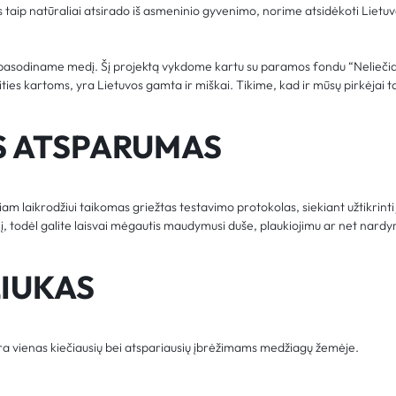
taip natūraliai atsirado iš asmeninio gyvenimo, norime atsidėkoti Lietuv
s pasodiname medį. Šį projektą vykdome kartu su paramos fondu “Nelieči
teities kartoms, yra Lietuvos gamta ir miškai. Tikime, kad ir mūsų pirkėjai t
S ATSPARUMAS
am laikrodžiui taikomas griežtas testavimo protokolas, siekiant užtikrint
ylį, todėl galite laisvai mėgautis maudymusi duše, plaukiojimu ar net nardy
LIUKAS
yra vienas kiečiausių bei atspariausių įbrėžimams medžiagų žemėje.