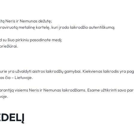
štą Neris ir Nemunas dėžutę;
graviruotą metalinę kortelę, kuri įrodo laikrodžio autentiškumą;
d su šiuo pirkiniu pasodinote medį;
priežiūrai.
ie yra užvaldyti aistros laikrodžių gamybai. Kiekvienas laikrodis yra pa
s čia – Lietuvoje.
arantiją visiems Neris ir Nemunas laikrodžiams. Esame užtikrinti savo pa
voje.
DELĮ