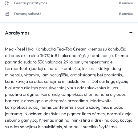
Greitas pristatymas
Išsamiau
Dovanų pakuotė
Išsamiau
Aprašymas
Medi-Peel Hyal Kombucha Tea-Tox Cream kremas su kombučia
arbatos ekstraktu (50%) ir 8 hialurono rūgšių kombinacija. Kremo
pagrindą sudaro 336 valandas 29 laipsnių temperatūroje
fermentuota juodoji arbata – kombučia, kurios sudėtyje daug
mineralų, vitaminų, aminorūgščių, antioksidantų bei probiotikų,
kurie kovoja su odos senėjimu ir raukšlelėmis. Dėl skirtingų dydžių
hialurono rūgštys prasiskverbia į visus odos sluoksnius ir juos
prisotina drėgme. Keramidų kompleksas stiprina natūralų odos
barjerą ir apsaugo nuo drėgmės praradimo. Medawhite
kompleksas su azijinėmis centelėmis slopina uždegimus ir odos
jautrumą. Niacinamidas šviesina pigmentines dėmes, normalizuoja
sebumo gamybą. Kremas maitina, minkština ir drėkina odą, kovoja
su odos senėjimu ir raukšlėmis, stiprina ir suteikia švytėjimo.