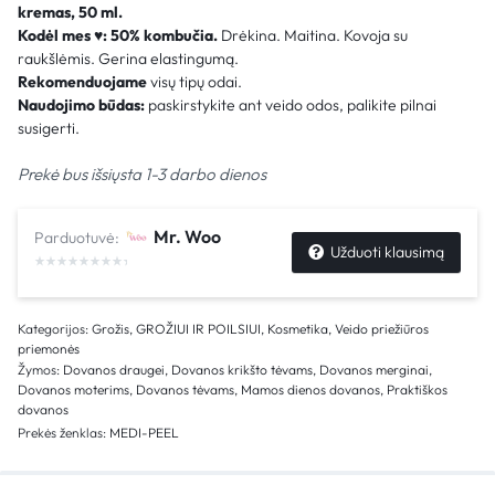
kremas​, 50 ml.
Kodėl mes
♥
:
50% kombučia.
Drėkina. Maitina. Kovoja su
raukšlėmis. Gerina elastingumą.
Rekomenduojame
visų tipų odai.
Naudojimo būdas:
paskirstykite ant veido odos, palikite pilnai
susigerti.
Prekė bus išsiųsta 1-3 darbo dienos
Mr. Woo
Parduotuvė:
Užduoti klausimą
Kategorijos:
Grožis
,
GROŽIUI IR POILSIUI
,
Kosmetika
,
Veido priežiūros
priemonės
Žymos:
Dovanos draugei
,
Dovanos krikšto tėvams
,
Dovanos merginai
,
Dovanos moterims
,
Dovanos tėvams
,
Mamos dienos dovanos
,
Praktiškos
dovanos
Prekės ženklas:
MEDI-PEEL