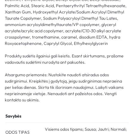
Palmitic Acid, Stearic Acid, Pentaerythrityl Tetraethylhexanoate,
Xanthan Gum, Hydroxyethyl Acrylate/Sodium Acryloyl Dimethyl
Taurate Copolymer, Sodium Polyacryloyl Dimethyl Tau Lates,
ammonium acryloyldimethyltaurate/VP copolymer, glyceryl
acrylate/acrylic acid copolymer, acrylate/C10-30 alkyl acrylate
crosspolymer, tromethamine, caramel, disodium EDTA, hydra
Roxyacetophenone, Caprylyl Glycol, Ethylhexylglycerin
Produktų sudėtis ilgainiui gali keistis. Esant skirtumams, prašome
vadovautis sudėtimi nurodyta ant pakuotės.
Atsargumo priemonės: Nustokite naudoti atsiradus odos
sudirginimui. Kreipkitės į gydytoją, jeigu sudirginimas nepraeina
per kelias dienas. Skirta tik išoriniam naudojimui. Laikyti vaikams
neprieinamoje vietoje. Nenaudoti ant pažeistos odos. Vengti
kontakto su akimis.
Savybės
Visiems odos tipams; Sausa; Jautri; Normali;
ODOS TIPAS