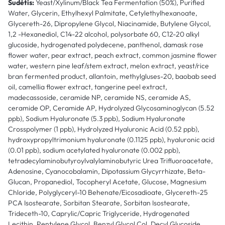
Sudėtis:
Yeast/Xylinum/Black Tea Fermentation (50%), Purified
Water, Glycerin, Ethylhexyl Palmitate, Cetylethylhexanoate,
Glycereth-26, Dipropylene Glycol, Niacinamide, Butylene Glycol,
1,2 -Hexanediol, C14-22 alcohol, polysorbate 60, C12-20 alkyl
glucoside, hydrogenated polydecene, panthenol, damask rose
flower water, pear extract, peach extract, common jasmine flower
water, western pine leaf/stem extract, melon extract, yeast/rice
bran fermented product, allantoin, methylgluses-20, baobab seed
oil, camellia flower extract, tangerine peel extract,
madecassoside, ceramide NP, ceramide NS, ceramide AS,
ceramide OP, Ceramide AP, Hydrolyzed Glycosaminoglycan (5.52
ppb), Sodium Hyaluronate (5.3 ppb), Sodium Hyaluronate
Crosspolymer (1 ppb), Hydrolyzed Hyaluronic Acid (0.52 ppb),
hydroxypropyltrimonium hyaluronate (0.1125 ppb), hyaluronic acid
(0.01 ppb), sodium acetylated hyaluronate (0.002 ppb),
tetradecylaminobutyroylvalylaminobutyric Urea Trifluoroacetate,
Adenosine, Cyanocobalamin, Dipotassium Glycyrrhizate, Beta-
Glucan, Propanediol, Tocopheryl Acetate, Glucose, Magnesium
Chloride, Polyglyceryl-10 Behenate/Eicosadioate, Glycereth-25
PCA Isostearate, Sorbitan Stearate, Sorbitan Isostearate,
Trideceth-10, Caprylic/Capric Triglyceride, Hydrogenated
Lecithin, Pentylene Glycol, Benzyl Glycol Col, Decyl Glucoside,