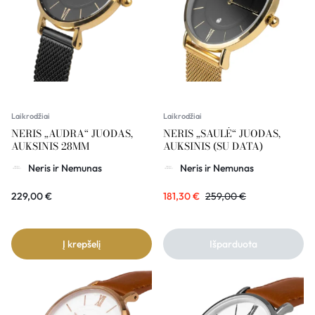
Laikrodžiai
Laikrodžiai
NERIS „AUDRA“ JUODAS,
NERIS „SAULĖ“ JUODAS,
AUKSINIS 28MM
AUKSINIS (SU DATA)
Neris ir Nemunas
Neris ir Nemunas
229,00
€
181,30
€
259,00
€
Į krepšelį
Išparduota