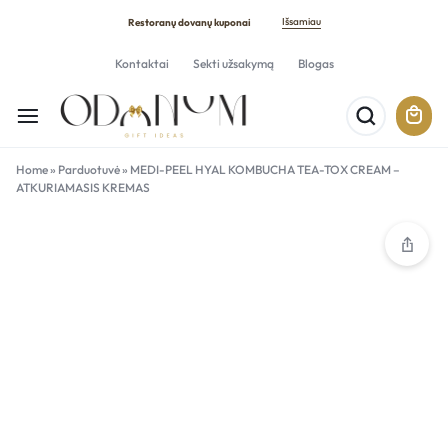
Išsamiau
Restoranų dovanų kuponai
Kontaktai
Sekti užsakymą
Blogas
Home
»
Parduotuvė
»
MEDI-PEEL HYAL KOMBUCHA TEA-TOX CREAM –
ATKURIAMASIS KREMAS