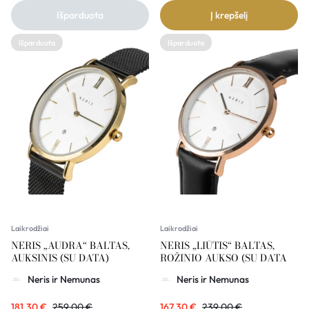
Išparduota
Į krepšelį
Išparduota
Išparduota
Laikrodžiai
Laikrodžiai
NERIS „AUDRA“ BALTAS,
NERIS „LIŪTIS“ BALTAS,
AUKSINIS (SU DATA)
ROŽINIO AUKSO (SU DATA
Neris ir Nemunas
Neris ir Nemunas
181,30
€
259,00
€
167,30
€
239,00
€