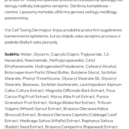
laisvųjų radikalų įtakojamo senėjimo. Daržovių kompleksas –
ramina. Liposomų metodas užtikrina geresnį veikliųjų medžiagų
pasisavinimą.
Visi Cell Toxing Dermajour linijos produktai praturtinti augalinėmis
kamieninėmis ląstelėmis, kurios stabdo odos senėjimo procesus ir
padeda išlaikyti odos jaunystę.
Sudėtis:
Water, Glycerin, Caprylic/Capric Triglyceride, 1,2-
Hexandiol, Niacinamide, Methylpropanediol, Cetyl
Ethylhexanoate, Hydrogenated Polydecene, Cetearyl Alcohol,
Butyrospermum Parkii (Shea) Butter, Butylene Glycol, Sorbitan
Stearate, Phenyl Trimethicone, Glyceryl Stearate SE, Glyceryl
Stearate, Beeswax, Sorbitan Isostearate, Leontopodium Alpinum
Callus Culture Extract, Magnolia Officinalis Bark Extract, Ficus
Carica (Fig) Fruit Extract, Morus Alba Fruit Extract, Punica
Granatum Fruit Extract, Ginkgo Biloba Nut Extract, Triticum
Vulgare (Wheat) Sprout Extract, Brassica Oleracea Italica
(Broccoli) Extract, Brassica Oleracea Capitata (Cabbage) Leaf
Extract, Medicago Sativa (Alfalfa) Extract, Raphanus Sativus
(Radish) Seed Extract, Brassica Campestris (Rapeseed) Extract,