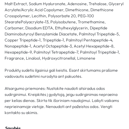
Malt Extract, Sodium Hyaluronate, Adenosine, Trehalose, Glyceryl
Acrylate/Acrylic Acid Copolymer, Dimethicone, Dimethicone
Crosspolymer, Lecithin, Polysorbate 20, PEG-100
StearatePolyacrylate-13, Polyisobutene, Tromethamine,
Carbomer, Disodium EDTA, Ethylhexylglycerin, Dipeptide
Diaminobutyroyl Benzylamide Diacetate, Palmitoyl Tripeptide-5,
Copper Tripeptide-1, Tripeptide-1, Palmitoyl Pentapeptide-4,
Nonapeptide-1, Acetyl Octapeptide-3, Acetyl Hexapeptide-8,
Hexapeptide-9, Palmitoyl Tetrapeptide-7, Palmitoyl Tripeptide-1,
Fragrance, Linalool, Hydroxycitronellal, Limonene
Produktų sudėtis ilgainiui gali keistis. Esant skirtumams prašome
vadovautis sudėtimi nurodyta ant pakuotės.
Atsargumo priemonės: Nustokite naudoti atsiradus odos
sudirginimui. Kreipkitės į gydytoją, jeigu sudirginimas nepraeina
per kelias dienas. Skirta tik išoriniam naudojimui. Laikyti vaikams
neprieinamoje vietoje. Nenaudoti ant pažeistos odos. Vengti
kontakto su akimis.
Savybės