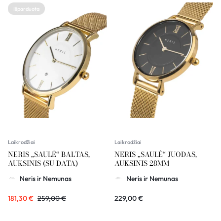
Išparduota
Laikrodžiai
Laikrodžiai
NERIS „SAULĖ“ BALTAS,
NERIS „SAULĖ“ JUODAS,
AUKSINIS (SU DATA)
AUKSINIS 28MM
Neris ir Nemunas
Neris ir Nemunas
181,30
€
259,00
€
229,00
€