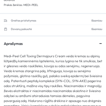
Prekės ženklas:
MEDI-PEEL
Greitas pristatymas
Išsamiau
Dovanų pakuotė
Išsamiau
Aprašymas
Medi-Peel Cell Toxing Dermajours Cream veido kremas su alpinių
liūtpėdžių kamieninėmis ląstelėmis, kurios lygina ne tik smulkias, bet
ir gilesnes veido raukšleles, kovoja su odos senėjimu, regeneruoja.
Veido kremas stangrina pdą, liftinguoja, kovoja su senėjimo
požymiais, glotina raukšlių gylį, palaiko sveiką epidermį bei švieisina
odą. Patentuoti peptidų komplekai (SYN-COL; SYN-AKE) pagerina
odos struktūrą, mažina visų tipų raukšles. Niacinamidas ir magnolijų
žievės ekstraktas ir niacinamidas niacinamidas skaistina ir šviesina
odą bei su amžiumi atsiradusias tamsias dėmeles, pagyvina
pavargusią odą. Hialurono rūgštis drėkina ir apsaugo nuo drėgmės
praradimo. Vaisių kompleksas suteikia antioksidacinę apsaugą nuo