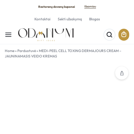
Išsamiau
Restoranų dovanų kuponai
Kontaktai
Sekti užsakymą
Blogas
Home
»
Parduotuvė
»
MEDI-PEEL CELL TOXING DERMAJOURS CREAM –
JAUNINAMASIS VEIDO KREMAS