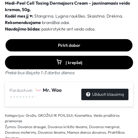
Medi-Peel Cell Toxing Dermajours Cream – jauninamasis veido
kremas​, 50g.
Kodėl mes jį
♥
:
Stangrina. Lygina raukšles. Skaistina. Drėkina.
Rekomenduojame
brandžiai odai.
Naudojimo būdas:
paskirstykite ant veido odos.
Pirkti dabar
Į krepšelį
Prekė bus išsiųsta 1-3 darbo dienos
Mr. Woo
Parduotuvė:
Užduoti klausimą
Kategorijos:
Grožis
,
GROŽIUI IR POILSIUI
,
Kosmetika
,
Veido priežiūros
priemonės
Žymos:
Dovanos draugei
,
Dovanos krikšto tėvams
,
Dovanos merginai
,
Dovanos moterims
,
Dovanos tėvams
,
Mamos dienos dovanos
,
Praktiškos
dovanos