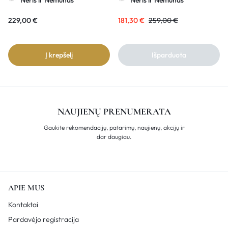
Neris ir Nemunas
Neris ir Nemunas
229,00
€
181,30
€
259,00
€
Į krepšelį
Išparduota
NAUJIENŲ PRENUMERATA
Gaukite rekomendacijų, patarimų, naujienų, akcijų ir
dar daugiau.
APIE MUS
Kontaktai
Pardavėjo registracija