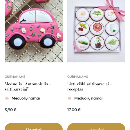
GURMANAMS
GURMANAMS
Meduolis “Automobilis –
Lietuviški šaltibarščiai –
šaltibarščiai”
receptas
Meduolių namai
Meduolių namai
3,90
€
17,00
€
Į krepšelį
Į krepšelį