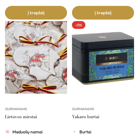
Į krepšelį
Į krepšelį
-13%
GURMANAMS
GURMANAMS
Lietuvos miestai
Vakaro burtai
Meduolių namai
Burtai