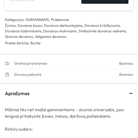
Kategorijos:
GURMANAMS
,
Prieskoniai
Žymos:
Dovanos bosui
,
Dovanos darbuotojams
,
Dovanos krikštynoms
,
Dovanos liūdininkams
,
Dovanos mokiniams
,
Simbolinės dovanos vaikams
,
Skanios dovanos
,
Valgomos dovanos
Prekės ženklas:
Burtai
Greitas pristatymas
Išsamiau
Dovanų pakuotė
Išsamiau
Aprašymas
Mišiniai tiks net mažai gaminantiems – skoniai universalūs, juos
lengvai pritaikysite žuvies, mėsos, daržovių patiekalams.
Rinkinį sudaro: