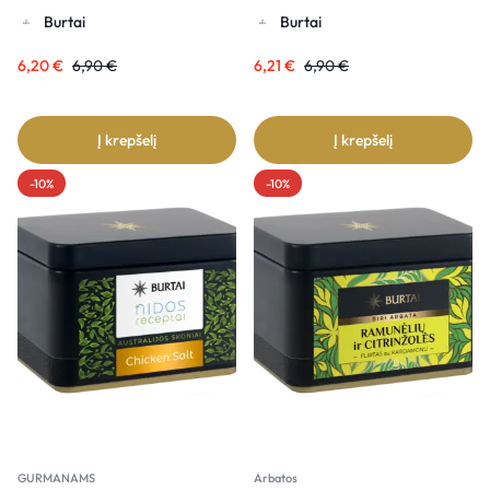
Burtai
Burtai
6,20
€
6,90
€
6,21
€
6,90
€
Į krepšelį
Į krepšelį
-10%
-10%
GURMANAMS
Arbatos