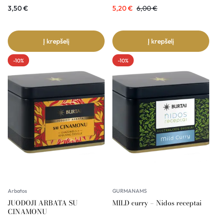
3,50
€
5,20
€
6,00
€
Į krepšelį
Į krepšelį
-10%
-10%
Arbatos
GURMANAMS
JUODOJI ARBATA SU
MILD curry – Nidos receptai
CINAMONU