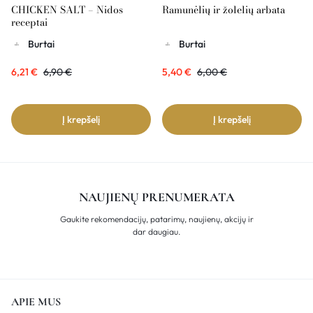
CHICKEN SALT – Nidos
Ramunėlių ir žolelių arbata
receptai
Burtai
Burtai
6,21
€
6,90
€
5,40
€
6,00
€
Į krepšelį
Į krepšelį
NAUJIENŲ PRENUMERATA
Gaukite rekomendacijų, patarimų, naujienų, akcijų ir
dar daugiau.
APIE MUS