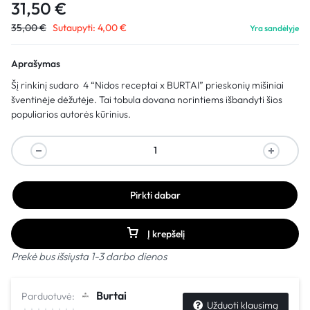
31,50
€
35,00
€
Sutaupyti:
4,00
€
Yra sandėlyje
Aprašymas
Šį rinkinį sudaro 4 “Nidos receptai x BURTAI” prieskonių mišiniai
šventinėje dėžutėje. Tai tobula dovana norintiems išbandyti šios
populiarios autorės kūrinius.
Pirkti dabar
Į krepšelį
Prekė bus išsiųsta 1-3 darbo dienos
Burtai
Parduotuvė:
Užduoti klausimą