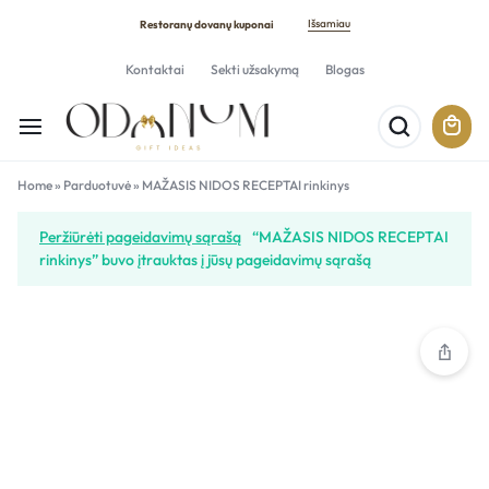
Išsamiau
Restoranų dovanų kuponai
Kontaktai
Sekti užsakymą
Blogas
Home
»
Parduotuvė
»
MAŽASIS NIDOS RECEPTAI rinkinys
Peržiūrėti pageidavimų sąrašą
“MAŽASIS NIDOS RECEPTAI
rinkinys” buvo įtrauktas į jūsų pageidavimų sąrašą