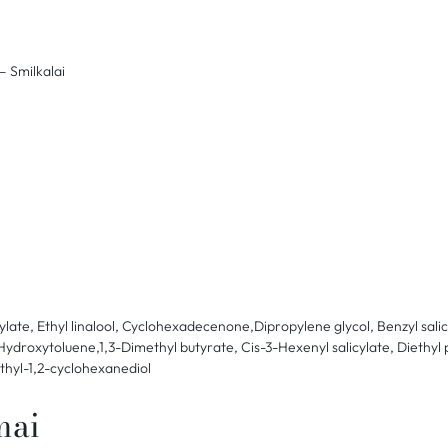
– Smilkalai
ylate, Ethyl linalool, Cyclohexadecenone,Dipropylene glycol, Benzyl sal
droxytoluene,1,3-Dimethyl butyrate, Cis-3-Hexenyl salicylate, Diethyl 
hyl-1,2-cyclohexanediol
mai