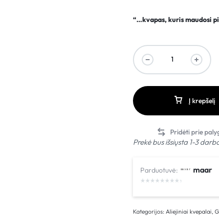
“…kvapas, kuris maudosi pi
Į krepšelį
Prekė bus išsiųsta 1-3 darb
maar
Parduotuvė:
Kategorijos:
Aliejiniai kvepalai
,
G