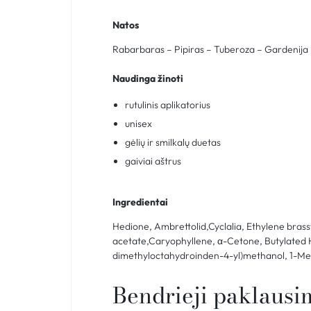
Natos
Rabarbaras – Pipiras – Tuberoza – Gardenija 
Naudinga žinoti
rutulinis aplikatorius
unisex
gėlių ir smilkalų duetas
gaiviai aštrus
Ingredientai
Hedione, Ambrettolid,Cyclalia, Ethylene brass
acetate,Caryophyllene, α-Cetone, Butylated Hy
dimethyloctahydroinden-4-yl)methanol, 1-Met
Bendrieji paklausi