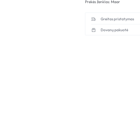
Prekės ženklas:
Maar
Greitas pristatymas
Dovanų pakuotė