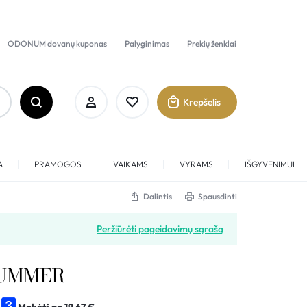
ODONUM dovanų kuponas
Palyginimas
Prekių ženklai
Krepšelis
A
PRAMOGOS
VAIKAMS
VYRAMS
IŠGYVENIMUI
Dalintis
Spausdinti
Prisijungti
Peržiūrėti pageidavimų sąrašą
Sukurti paskyrą
UMMER
Pamėgti
Mokėti po
19,67
€