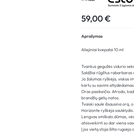
59,00
€
Aprašymas
Aliejiniai kvepalai 10 ml
Tvankus gegužės vidurio sek
Saldžiai rūgštus rabarbaras 
Jo žalumas ryškėja, viskas im
kartu su savimi atlydėdamas
Oras pasikeičia. Atrodo, kad 
brandžių gėlių natos.
Tvaiski saulė išsausina orą, 
Horizonte ryškėja saulėlydis
Lengvas smilkalo dūmas, vėsi
atsisveikinti su dar viena va
Į jos vietą stoja šilta rugsėjo