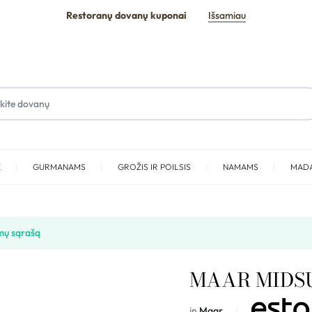
Restoranų dovanų kuponai
Išsamiau
E
GURMANAMS
GROŽIS IR POILSIS
NAMAMS
MAD
SPA
mų sąrašą
MAAR MIDS
in
Maar