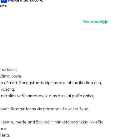
Palyginimas
Sekti užsakymą
Yra sandėlyje
Pagalba
madienis.
užima uoslę.
a aštrėti. Sprogstantis pipiras dar labiau įkaitina orą,
 vasarą.
netolies veši samanos, kurias drąsiai gožia gaivių
o pudriškas gintaras vis primena užsukt į pušyną.
.
 žemė, medėjanti žaluma ir minkšta oda tykiai kviečia
sara.
 diena.