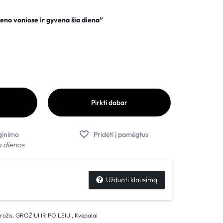
eno voniose ir gyvena šia diena”
Pirkti dabar
o dienos
Užduoti klausimą
rožis
,
GROŽIUI IR POILSIUI
,
Kvepalai