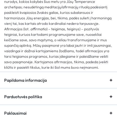
nurodys, kokios kokybės šiuo metu yra Jūsų Temperance
archetipas; nesudėtingą meditacijų/afirmacijų ritualą padėsiantį
paskleisti kvapiosios žvakės galias, kurios subalansuos ir
harmonizuos Jūsų energijas, bei, tikima, padės sulieti į harmoningą
vienį tai, kas kartais atrodo kardinaliai nedera tarpusavyje.
Afirmacijos (lot.
affirmatio
) – teigimas, teiginys) – pozityvūs
teiginiai, kuriuos kartodami programuojame save, nuosekliai
keičiame save, savo mąstymą, o vėliau transformuojame ir mus
supančią aplinką. Mūsų pasąmonė yra labai jautri ir imli jausmingai,
vaizdingai ir dažnai kartojamiems žodžiams, todėl afirmacijos yra
tarsi teigiamos programos, kurias įdiegiame ir paleidžiame veikti
savo pasąmonėje. Kartojamos afirmacijos, tikima, padeda įveikti
kliūtis ir pasiekti tikslus, kurie iki šiol mums buvo neįmanomi.
Papildoma informacija
Parduotuvės politika
Paklausimai