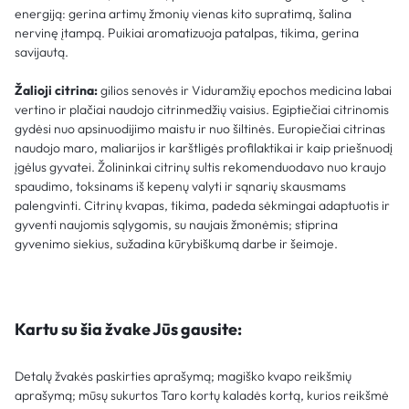
energiją: gerina artimų žmonių vienas kito supratimą, šalina
nervinę įtampą. Puikiai aromatizuoja patalpas, tikima, gerina
savijautą.
Žalioji citrina:
gilios senovės ir Viduramžių epochos medicina labai
vertino ir plačiai naudojo citrinmedžių vaisius. Egiptiečiai citrinomis
gydėsi nuo apsinuodijimo maistu ir nuo šiltinės. Europiečiai citrinas
naudojo maro, maliarijos ir karštligės profilaktikai ir kaip priešnuodį
įgėlus gyvatei. Žolininkai citrinų sultis rekomenduodavo nuo kraujo
spaudimo, toksinams iš kepenų valyti ir sąnarių skausmams
palengvinti. Citrinų kvapas, tikima, padeda sėkmingai adaptuotis ir
gyventi naujomis sąlygomis, su naujais žmonėmis; stiprina
gyvenimo siekius, sužadina kūrybiškumą darbe ir šeimoje.
Kartu su šia žvake Jūs gausite:
Detalų žvakės paskirties aprašymą; magiško kvapo reikšmių
aprašymą; mūsų sukurtos Taro kortų kaladės kortą, kurios reikšmė