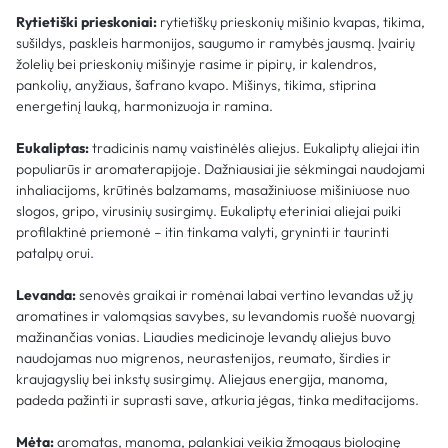
Rytietiški prieskoniai:
rytietiškų prieskonių mišinio kvapas, tikima,
sušildys, paskleis harmonijos, saugumo ir ramybės jausmą. Įvairių
žolelių bei prieskonių mišinyje rasime ir pipirų, ir kalendros,
pankolių, anyžiaus, šafrano kvapo. Mišinys, tikima, stiprina
energetinį lauką, harmonizuoja ir ramina.
Eukaliptas:
tradicinis namų vaistinėlės aliejus. Eukaliptų aliejai itin
populiarūs ir aromaterapijoje. Dažniausiai jie sėkmingai naudojami
inhaliacijoms, krūtinės balzamams, masažiniuose mišiniuose nuo
slogos, gripo, virusinių susirgimų. Eukaliptų eteriniai aliejai puiki
profilaktinė priemonė – itin tinkama valyti, gryninti ir taurinti
patalpų orui.
Levanda:
senovės graikai ir romėnai labai vertino levandas už jų
aromatines ir valomąsias savybes, su levandomis ruošė nuovargį
mažinančias vonias. Liaudies medicinoje levandų aliejus buvo
naudojamas nuo migrenos, neurastenijos, reumato, širdies ir
kraujagyslių bei inkstų susirgimų. Aliejaus energija, manoma,
padeda pažinti ir suprasti save, atkuria jėgas, tinka meditacijoms.
Mėta:
aromatas, manoma, palankiai veikia žmogaus biologinę