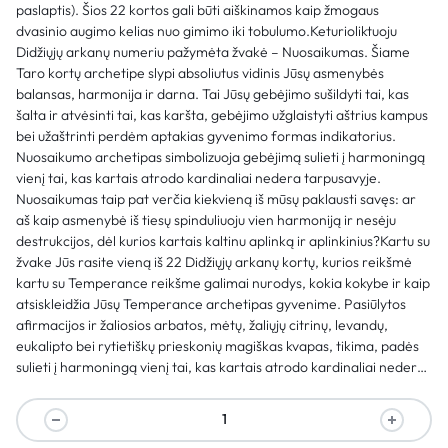
paslaptis). Šios 22 kortos gali būti aiškinamos kaip žmogaus
dvasinio augimo kelias nuo gimimo iki tobulumo.Keturioliktuoju
Didžiųjų arkanų numeriu pažymėta žvakė – Nuosaikumas. Šiame
Taro kortų archetipe slypi absoliutus vidinis Jūsų asmenybės
balansas, harmonija ir darna. Tai Jūsų gebėjimo sušildyti tai, kas
šalta ir atvėsinti tai, kas karšta, gebėjimo užglaistyti aštrius kampus
bei užaštrinti perdėm aptakias gyvenimo formas indikatorius.
Nuosaikumo archetipas simbolizuoja gebėjimą sulieti į harmoningą
vienį tai, kas kartais atrodo kardinaliai nedera tarpusavyje.
Nuosaikumas taip pat verčia kiekvieną iš mūsų paklausti savęs: ar
aš kaip asmenybė iš tiesų spinduliuoju vien harmoniją ir nesėju
destrukcijos, dėl kurios kartais kaltinu aplinką ir aplinkinius?Kartu su
žvake Jūs rasite vieną iš 22 Didžiųjų arkanų kortų, kurios reikšmė
kartu su Temperance reikšme galimai nurodys, kokia kokybe ir kaip
atsiskleidžia Jūsų Temperance archetipas gyvenime. Pasiūlytos
afirmacijos ir žaliosios arbatos, mėtų, žaliųjų citrinų, levandų,
eukalipto bei rytietiškų prieskonių magiškas kvapas, tikima, padės
sulieti į harmoningą vienį tai, kas kartais atrodo kardinaliai nedera
tarpusavyje.