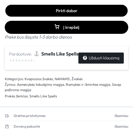
Pirkti dabar
Į krepšelį
Prekė bus išsiųsta 1-3 darbo dienos
Smells Like Spells
Parduotuvė:
Užduoti klausimą
Kategorijos:
Kvapiosios žvakės
,
NAMAMS
,
Žvakės
Žymos:
Asmenybės tobulėjimo magija
,
Ramybės ir išminties magija
,
Savęs
pažinimo magija
Prekės ženklas:
Smells Like Spells
Greitas pristatymas
Išsamiau
Dovanų pakuotė
Išsamiau