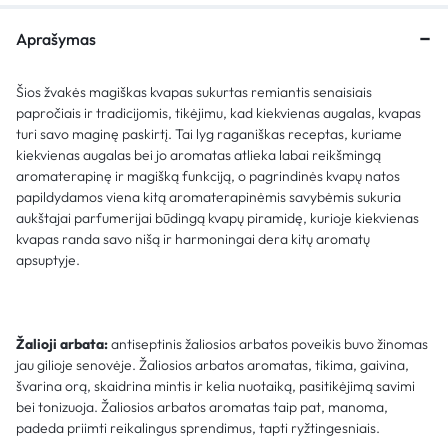
Aprašymas
Šios žvakės magiškas kvapas sukurtas remiantis senaisiais
papročiais ir tradicijomis, tikėjimu, kad kiekvienas augalas, kvapas
turi savo maginę paskirtį. Tai lyg raganiškas receptas, kuriame
kiekvienas augalas bei jo aromatas atlieka labai reikšmingą
aromaterapinę ir magišką funkciją, o pagrindinės kvapų natos
papildydamos viena kitą aromaterapinėmis savybėmis sukuria
aukštajai parfumerijai būdingą kvapų piramidę, kurioje kiekvienas
kvapas randa savo nišą ir harmoningai dera kitų aromatų
apsuptyje.
Žalioji arbata:
antiseptinis žaliosios arbatos poveikis buvo žinomas
jau gilioje senovėje. Žaliosios arbatos aromatas, tikima, gaivina,
švarina orą, skaidrina mintis ir kelia nuotaiką, pasitikėjimą savimi
bei tonizuoja. Žaliosios arbatos aromatas taip pat, manoma,
padeda priimti reikalingus sprendimus, tapti ryžtingesniais.