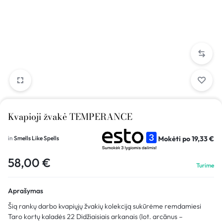
Kvapioji žvakė TEMPERANCE
Mokėti po
19,33
€
in
Smells Like Spells
58,00
€
Turime
Aprašymas
Šią rankų darbo kvapiųjų žvakių kolekciją sukūrėme remdamiesi
Taro kortų kaladės 22 Didžiaisiais arkanais (lot. arcānus –