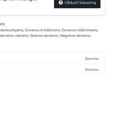
Užduoti klausimą
MS
 darbuotojams
,
Dovanos krikštynoms
,
Dovanos liūdininkams
,
 dovanos vaikams
,
Skanios dovanos
,
Valgomos dovanos
Išsamiau
Išsamiau