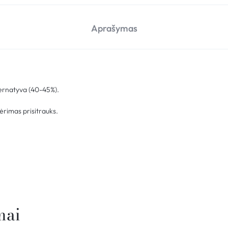
Aprašymas
lternatyva (40-45%).
gėrimas prisitrauks.
mai