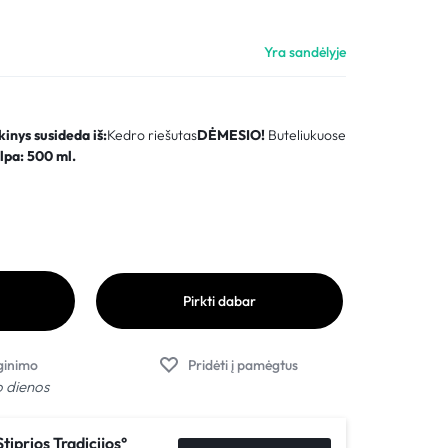
Palyginimas
Yra sandėlyje
Sekti užsakymą
Pagalba
inys susideda iš:
Kedro riešutas
DĖMESIO!
Buteliukuose
lpa: 500 ml.
Pirkti dabar
o dienos
Stiprios Tradicijos°