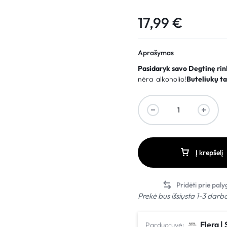
17,99
€
Aprašymas
Pasidaryk savo Degtinę rink
nėra alkoholio!
Buteliukų ta
Į krepšelį
Prekė bus išsiųsta 1-3 darb
Flera | 
Parduotuvė: