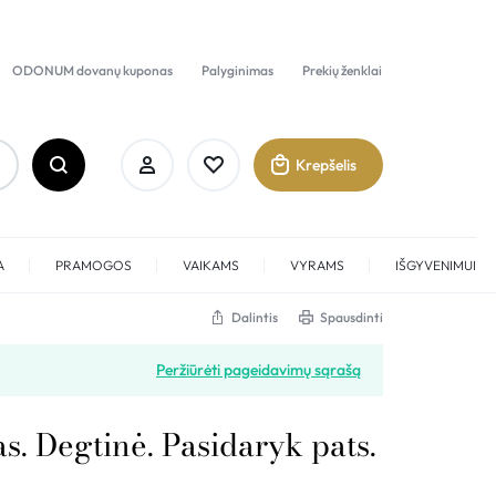
ODONUM dovanų kuponas
Palyginimas
Prekių ženklai
Krepšelis
A
PRAMOGOS
VAIKAMS
VYRAMS
IŠGYVENIMUI
Dalintis
Spausdinti
Prisijungti
Peržiūrėti pageidavimų sąrašą
Sukurti paskyrą
s. Degtinė. Pasidaryk pats.
Pamėgti