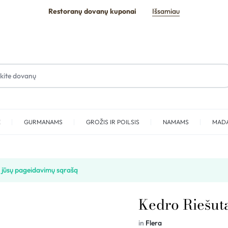
Restoranų dovanų kuponai
Išsamiau
E
GURMANAMS
GROŽIS IR POILSIS
NAMAMS
MAD
SPA
į jūsų pageidavimų sąrašą
Kedro Riešuta
in
Flera