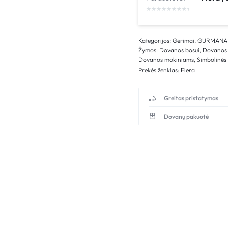
Kategorijos:
Gėrimai
,
GURMANA
Žymos:
Dovanos bosui
,
Dovanos
Dovanos mokiniams
,
Simbolinės
Prekės ženklas:
Flera
Greitas pristatymas
Dovanų pakuotė