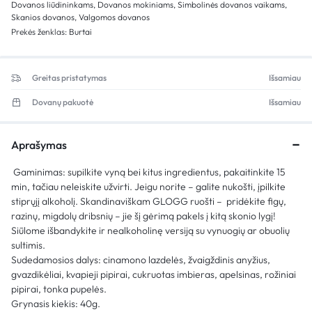
Dovanos liūdininkams
,
Dovanos mokiniams
,
Simbolinės dovanos vaikams
,
Skanios dovanos
,
Valgomos dovanos
Prekės ženklas:
Burtai
Greitas pristatymas
Išsamiau
Dovanų pakuotė
Išsamiau
Aprašymas
Gaminimas: supilkite vyną bei kitus ingredientus, pakaitinkite 15
min, tačiau neleiskite užvirti. Jeigu norite – galite nukošti, įpilkite
stiprųjį alkoholį. Skandinaviškam GLOGG ruošti – pridėkite figų,
razinų, migdolų dribsnių – jie šį gėrimą pakels į kitą skonio lygį!
Siūlome išbandykite ir nealkoholinę versiją su vynuogių ar obuolių
sultimis.
Sudedamosios dalys: cinamono lazdelės, žvaigždinis anyžius,
gvazdikėliai, kvapieji pipirai, cukruotas imbieras, apelsinas, rožiniai
pipirai, tonka pupelės.
Grynasis kiekis: 40g.