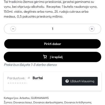
Tai tradicinio žiemos gėrimo prieskoniai, įprastai gaminamo su
vynu, bei stipriuoju alkoholiu. Receptas: 1 butelis raudonojo vyno,
150ml. viskio, degtinės arba romo, 2š. rudojo cukraus arba
medaus, 0,5 pakuotės prieskonių mišinio.
Pirkti dabar
Į krepšelį
Prekė bus išsiųsta 1-3 darbo dienos
Burtai
Parduotuvė:
Užduoti klausimą
Kategorijos:
Arbatos
,
GURMANAMS
Žymos:
Dovanos bosui
,
Dovanos darbuotojams
,
Dovanos krikštynoms
,