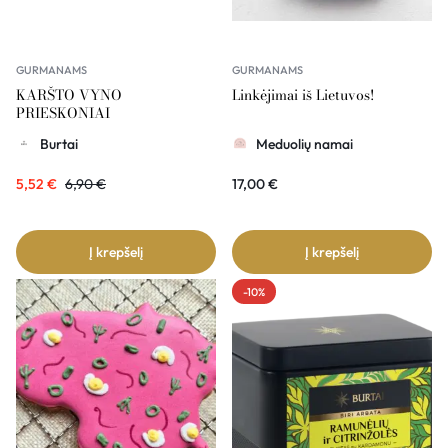
GURMANAMS
GURMANAMS
KARŠTO VYNO
Linkėjimai iš Lietuvos!
PRIESKONIAI
Burtai
Meduolių namai
5,52
€
6,90
€
17,00
€
Į krepšelį
Į krepšelį
-10%