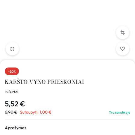
-20%
KARŠTO VYNO PRIESKONIAI
in
Burtai
5,52
€
6,90
€
Sutaupyti:
1,00
€
Yra sandėlyje
Aprašymas