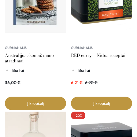
GURMANAMS
GURMANAMS
Australijos skoniai: mano
RED curry – Nidos receptai
atradimai
Burtai
Burtai
36,00
€
6,21
€
6,90
€
Į krepšelį
Į krepšelį
-20%