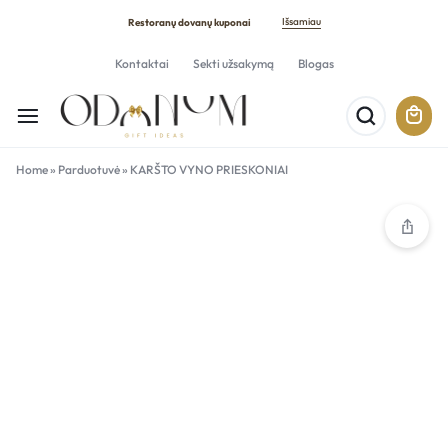
Išsamiau
Restoranų dovanų kuponai
Kontaktai
Sekti užsakymą
Blogas
Home
»
Parduotuvė
»
KARŠTO VYNO PRIESKONIAI