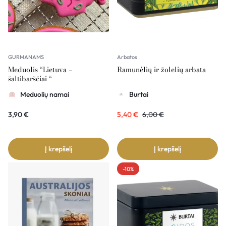
GURMANAMS
Arbatos
Meduolis “Lietuva –
Ramunėlių ir žolelių arbata
šaltibarščiai “
Meduolių namai
Burtai
3,90
€
5,40
€
6,00
€
Į krepšelį
Į krepšelį
-10%