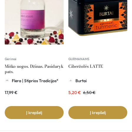
Gėrimai
GURMANAMS
Miško uogos. Džinas. Pasidaryk
Ciberžolės LATTE
pats.
Flera | Stiprios Tradicijos°
Burtai
17,99
€
5,20
€
6,50
€
Į krepšelį
Į krepšelį