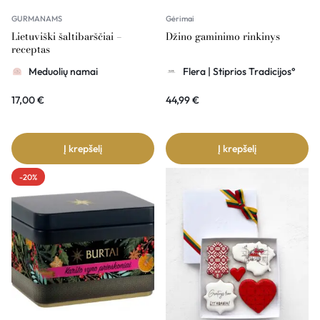
GURMANAMS
Gėrimai
Lietuviški šaltibarščiai –
Džino gaminimo rinkinys
receptas
Meduolių namai
Flera | Stiprios Tradicijos°
17,00
€
44,99
€
Į krepšelį
Į krepšelį
-20%