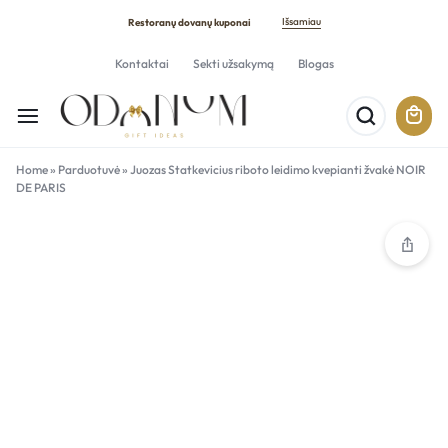
Išsamiau
Restoranų dovanų kuponai
Kontaktai
Sekti užsakymą
Blogas
Home
»
Parduotuvė
»
Juozas Statkevicius riboto leidimo kvepianti žvakė NOIR
DE PARIS