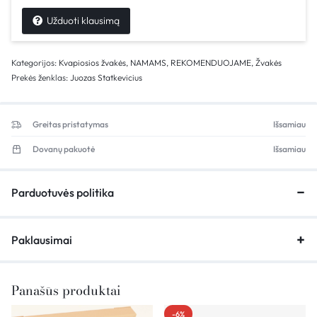
Užduoti klausimą
Kategorijos:
Kvapiosios žvakės
,
NAMAMS
,
REKOMENDUOJAME
,
Žvakės
Prekės ženklas:
Juozas Statkevicius
Greitas pristatymas
Išsamiau
Dovanų pakuotė
Išsamiau
Parduotuvės politika
Paklausimai
Panašūs produktai
-6%