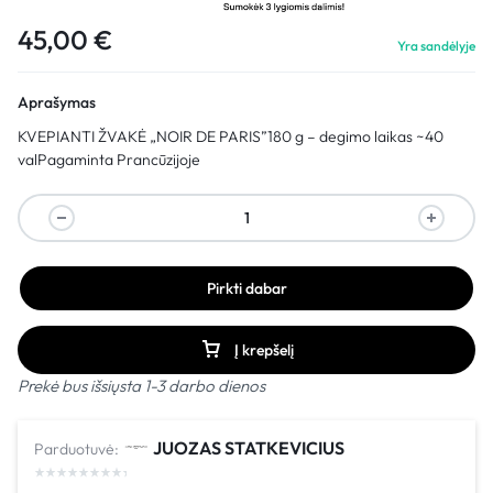
45,00
€
Yra sandėlyje
Aprašymas
KVEPIANTI ŽVAKĖ „NOIR DE PARIS”180 g – degimo laikas ~40
valPagaminta Prancūzijoje
Pirkti dabar
Į krepšelį
Prekė bus išsiųsta 1-3 darbo dienos
JUOZAS STATKEVICIUS
Parduotuvė: