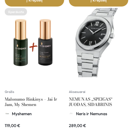
Išparduota
Grožis
Aksesuarai
Malonumo Rinkinys – Jai Ir
NEMUNAS „SPEIGAS“
Jam, My Shemen
JUODAS, SIDABRINIS
Myshemen
Neris ir Nemunas
119,00
€
289,00
€