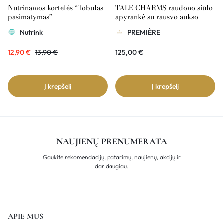
Nutrinamos kortelės “Tobulas
TALE CHARMS raudono siūlo
pasimatymas”
apyrankė su rausvo aukso
dekoru ir briliantu
Nutrink
PREMIÈRE
12,90
€
13,90
€
125,00
€
Į krepšelį
Į krepšelį
NAUJIENŲ PRENUMERATA
Gaukite rekomendacijų, patarimų, naujienų, akcijų ir
dar daugiau.
APIE MUS