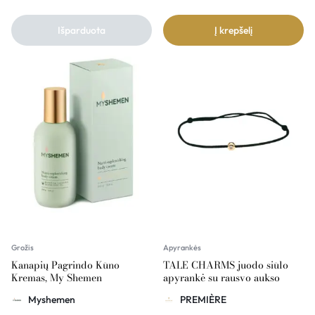
Išparduota
Į krepšelį
Grožis
Apyrankės
Kanapių Pagrindo Kūno
TALE CHARMS juodo siūlo
Kremas, My Shemen
apyrankė su rausvo aukso
dekoru ir briliantu
Myshemen
PREMIÈRE