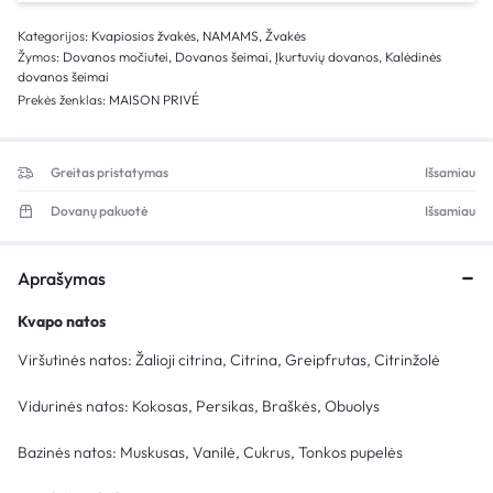
Kategorijos:
Kvapiosios žvakės
,
NAMAMS
,
Žvakės
Žymos:
Dovanos močiutei
,
Dovanos šeimai
,
Įkurtuvių dovanos
,
Kalėdinės
dovanos šeimai
Prekės ženklas:
MAISON PRIVÉ
Greitas pristatymas
Išsamiau
Dovanų pakuotė
Išsamiau
Aprašymas
Kvapo natos
Viršutinės natos: Žalioji citrina, Citrina, Greipfrutas, Citrinžolė
Vidurinės natos: Kokosas, Persikas, Braškės, Obuolys
Bazinės natos: Muskusas, Vanilė, Cukrus, Tonkos pupelės