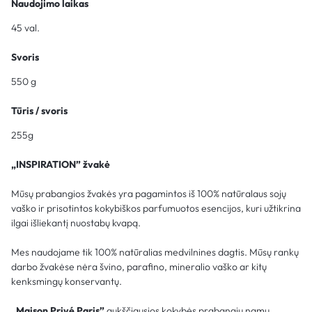
Naudojimo laikas
45 val.
Svoris
550 g
Tūris / svoris
255g
„INSPIRATION” žvakė
Mūsų prabangios žvakės yra pagamintos iš 100% natūralaus sojų
vaško ir prisotintos kokybiškos parfumuotos esencijos, kuri užtikrina
ilgai išliekantį nuostabų kvapą.
Mes naudojame tik 100% natūralias medvilnines dagtis. Mūsų rankų
darbo žvakėse nėra švino, parafino, mineralio vaško ar kitų
kenksmingų konservantų.
„Maison Privé Paris”
aukščiausios kokybės prabangių namų