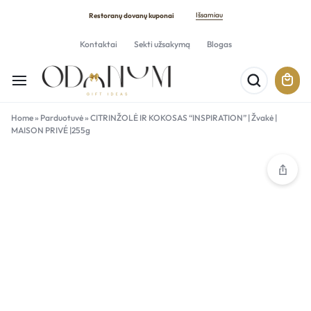
Išsamiau
Restoranų dovanų kuponai
Kontaktai
Sekti užsakymą
Blogas
Home
»
Parduotuvė
»
CITRINŽOLĖ IR KOKOSAS “INSPIRATION” | Žvakė |
MAISON PRIVÉ |255g