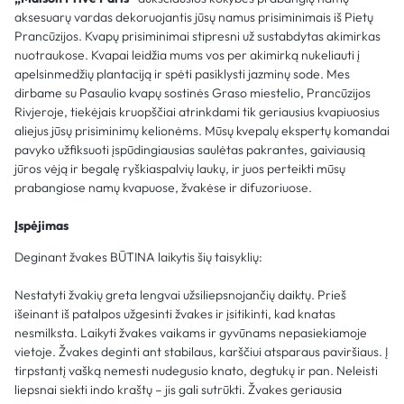
aksesuarų vardas dekoruojantis jūsų namus prisiminimais iš Pietų
Prancūzijos. Kvapų prisiminimai stipresni už sustabdytas akimirkas
nuotraukose. Kvapai leidžia mums vos per akimirką nukeliauti į
apelsinmedžių plantaciją ir spėti pasiklysti jazminų sode. Mes
dirbame su Pasaulio kvapų sostinės Graso miestelio, Prancūzijos
Rivjeroje, tiekėjais kruopščiai atrinkdami tik geriausius kvapiuosius
aliejus jūsų prisiminimų kelionėms. Mūsų kvepalų ekspertų komandai
pavyko užfiksuoti įspūdingiausias saulėtas pakrantes, gaiviausią
jūros vėją ir begalę ryškiaspalvių laukų, ir juos perteikti mūsų
prabangiose namų kvapuose, žvakėse ir difuzoriuose.
Įspėjimas
Deginant žvakes BŪTINA laikytis šių taisyklių:
Nestatyti žvakių greta lengvai užsiliepsnojančių daiktų. Prieš
išeinant iš patalpos užgesinti žvakes ir įsitikinti, kad knatas
nesmilksta. Laikyti žvakes vaikams ir gyvūnams nepasiekiamoje
vietoje. Žvakes deginti ant stabilaus, karščiui atsparaus paviršiaus. Į
tirpstantį vašką nemesti nudegusio knato, degtukų ir pan. Neleisti
liepsnai siekti indo kraštų – jis gali sutrūkti. Žvakes geriausia