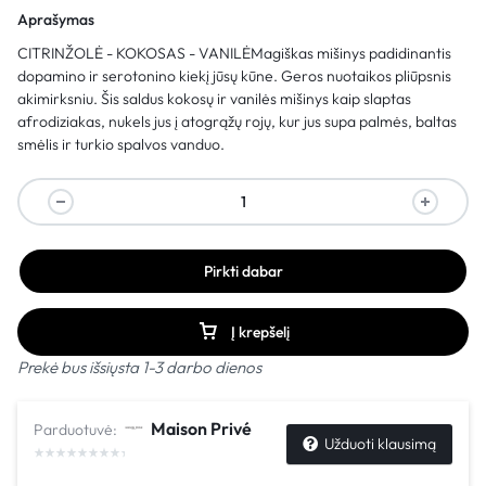
Aprašymas
CITRINŽOLĖ - KOKOSAS - VANILĖMagiškas mišinys padidinantis
dopamino ir serotonino kiekį jūsų kūne. Geros nuotaikos pliūpsnis
akimirksniu. Šis saldus kokosų ir vanilės mišinys kaip slaptas
afrodiziakas, nukels jus į atogrąžų rojų, kur jus supa palmės, baltas
smėlis ir turkio spalvos vanduo.
Pirkti dabar
Į krepšelį
Prekė bus išsiųsta 1-3 darbo dienos
Maison Privé
Parduotuvė:
Užduoti klausimą