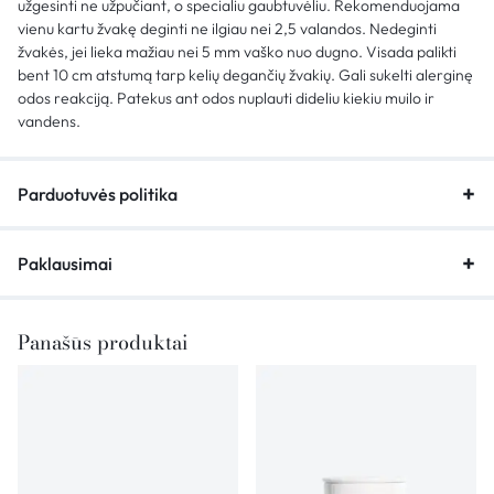
užgesinti ne užpučiant, o specialiu gaubtuvėliu. Rekomenduojama
vienu kartu žvakę deginti ne ilgiau nei 2,5 valandos. Nedeginti
žvakės, jei lieka mažiau nei 5 mm vaško nuo dugno. Visada palikti
bent 10 cm atstumą tarp kelių degančių žvakių. Gali sukelti alerginę
odos reakciją. Patekus ant odos nuplauti dideliu kiekiu muilo ir
vandens.
Parduotuvės politika
Paklausimai
Panašūs produktai