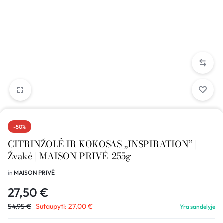
-50%
CITRINŽOLĖ IR KOKOSAS „INSPIRATION” |
Žvakė | MAISON PRIVÉ |255g
in
MAISON PRIVÉ
27,50
€
54,95
€
Sutaupyti:
27,00
€
Yra sandėlyje