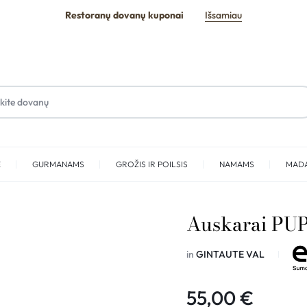
Restoranų dovanų kuponai
Išsamiau
E
GURMANAMS
GROŽIS IR POILSIS
NAMAMS
MAD
SPA
Auskarai PU
in
GINTAUTE VAL
55,00
€