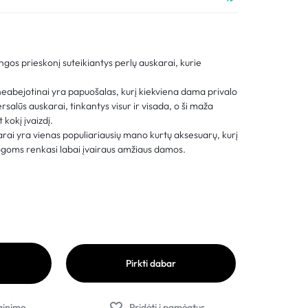
Palyginimas
Sekti užsakymą
ngos prieskonį suteikiantys perlų auskarai, kurie
Pagalba
eabejotinai yra papuošalas, kurį kiekviena dama privalo
ersalūs auskarai, tinkantys visur ir visada, o ši maža
t kokį įvaizdį.
rai yra vienas populiariausių mano kurtų aksesuarų, kurį
goms renkasi labai įvairaus amžiaus damos.
Pirkti dabar