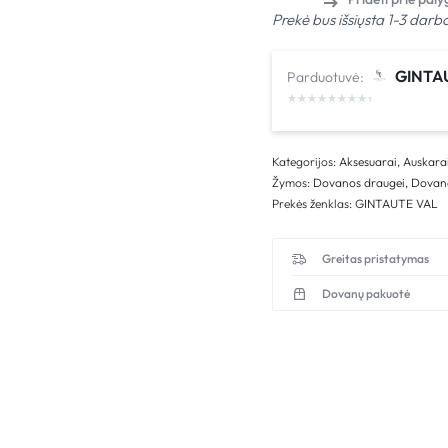
Prekė bus išsiųsta 1-3 darb
GINTA
Parduotuvė:
Kategorijos:
Aksesuarai
,
Auskara
Žymos:
Dovanos draugei
,
Dovan
Prekės ženklas:
GINTAUTE VAL
Greitas pristatymas
Dovanų pakuotė