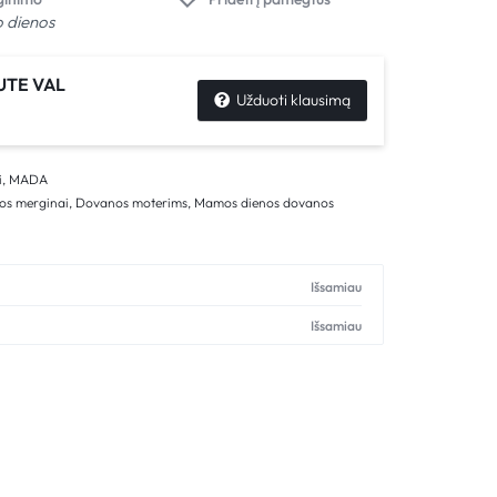
o dienos
UTE VAL
Užduoti klausimą
i
,
MADA
os merginai
,
Dovanos moterims
,
Mamos dienos dovanos
Išsamiau
Išsamiau