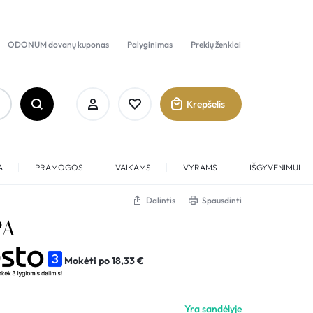
ODONUM dovanų kuponas
Palyginimas
Prekių ženklai
Krepšelis
A
PRAMOGOS
VAIKAMS
VYRAMS
IŠGYVENIMUI
Dalintis
Spausdinti
PA
Prisijungti
Mokėti po
18,33
€
Sukurti paskyrą
Pamėgti
Yra sandėlyje