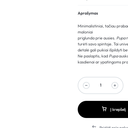
Aprašymas
Minimalistiniai, tačiau praba
maloniai
priglunda prie ausies.
Pupa
n
turėti savo spintoje. Tai univ
detalė gali puikiai išpildyti be
Ne paslaptis, kad
Pupa
auska
kasdienai ar ypatingoms pro
Į krepšelį