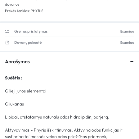
dovanos
Prekės ženklas:
PHYRIS
Greitas pristatymas
Išsamiau
Dovanų pakuotė
Išsamiau
Aprašymas
Sudėtis :
Gilieji jūros elementai
Gliukanas
Lipidai, atstatantys natūralų odos hidrolipidinį barjerą.
Aktyvavimas – Phyris išskirtinumas. Aktyvina odos funkcijas ir
sustiprina tolimesnės veido odos priežiūros priemonių