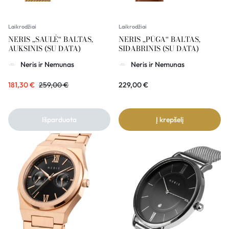
Laikrodžiai
Laikrodžiai
NERIS „SAULĖ“ BALTAS,
NERIS „PŪGA“ BALTAS,
AUKSINIS (SU DATA)
SIDABRINIS (SU DATA)
Neris ir Nemunas
Neris ir Nemunas
181,30
€
259,00
€
229,00
€
Išparduota
Į krepšelį