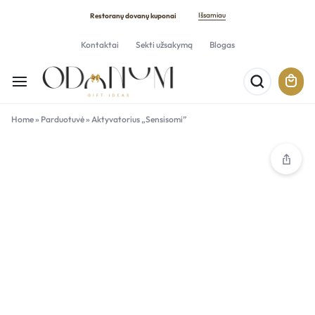
Išsamiau
Restoranų dovanų kuponai
Kontaktai
Sekti užsakymą
Blogas
Home
»
Parduotuvė
»
Aktyvatorius „Sensisomi”