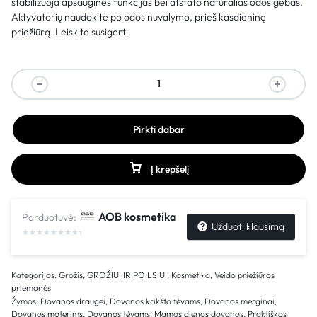
stabilizuoja apsaugines funkcijas bei atstato natūralias odos gebas.
Aktyvatorių naudokite po odos nuvalymo, prieš kasdieninę
priežiūrą. Leiskite susigerti.
Pirkti dabar
Į krepšelį
AOB kosmetika
Parduotuvė:
Užduoti klausimą
Kategorijos:
Grožis
,
GROŽIUI IR POILSIUI
,
Kosmetika
,
Veido priežiūros
priemonės
Žymos:
Dovanos draugei
,
Dovanos krikšto tėvams
,
Dovanos merginai
,
Dovanos moterims
,
Dovanos tėvams
,
Mamos dienos dovanos
,
Praktiškos