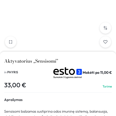
Aktyvatorius „Sensisomi”
Mokėti po
11,00
€
in
PHYRIS
33,00
€
Turime
Aprašymas
Sensisomi balzamas sustiprina odos imuninę sistemą, balansuoja,