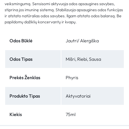
veiksmingumą. Sensisomi aktyvuoja odos apsaugines savybes,
stiprina jos imuninę sistemą. Stabilizuoja apsaugines odos funkcijas
ir atstato natūralias odos savybes. Ilgam atstato odos balansą. Be
papildomų dažiklių koncervantų ir kvapų.
Odos Būklė
Jautri/ Alergiška
Odos Tipas
Mišri, Riebi, Sausa
Prekės Ženklas
Phyris
Produkto Tipas
Aktyvatoriai
Kiekis
75ml