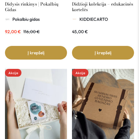
Didysis rinkinys | Pokalbių
Didžioji kolekcija – edukacinės
Gidas
kortelės
Pokalbiu gidas
KIDDIECARTO
92,00
€
116,00
€
45,00
€
Į krepšelį
Į krepšelį
Akcija
Akcija