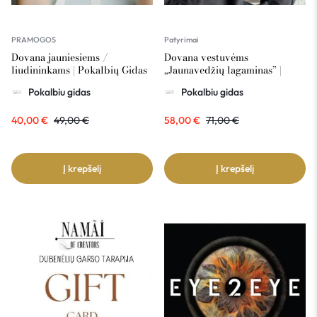
PRAMOGOS
Patyrimai
Dovana jauniesiems /
Dovana vestuvėms
liudininkams | Pokalbių Gidas
„Jaunavedžių lagaminas” |
Pokalbių Gidas
Pokalbiu gidas
Pokalbiu gidas
40,00
€
49,00
€
58,00
€
71,00
€
Į krepšelį
Į krepšelį