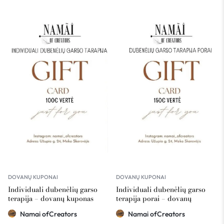
DOVANŲ KUPONAI
DOVANŲ KUPONAI
Individuali dubenėlių garso
Individuali dubenėlių garso
terapija – dovanų kuponas
terapija porai – dovanų
Namai ofCreators 100€ vertė
kuponas Namai ofCreators
Namai ofCreators
Namai ofCreators
150€ vertė