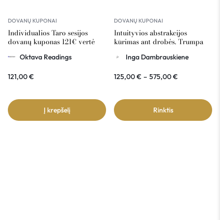
DOVANŲ KUPONAI
DOVANŲ KUPONAI
Individualios Taro sesijos
Intuityvios abstrakcijos
dovanų kuponas 121€ vertė
kūrimas ant drobės. Trumpa
abstrakcijos istorija – dovanų
Oktava Readings
Inga Dambrauskiene
kuponas
121,00
€
125,00
€
–
575,00
€
Į krepšelį
Rinktis