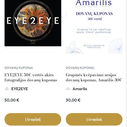
DOVANŲ KUPONAI
DOVANŲ KUPONAI
EYE2EYE 50€ vertės akies
Grupinės kvėpavimo sesijos
fotografijos dovanų kuponas
dovanų kuponas, Amarilis 30€
vertė
EYE2EYE
Amarilis
50,00
€
30,00
€
Į krepšelį
Į krepšelį