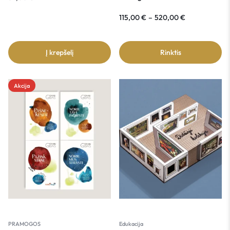
115,00
€
–
520,00
€
Į krepšelį
Rinktis
Akcija
PRAMOGOS
Edukacija