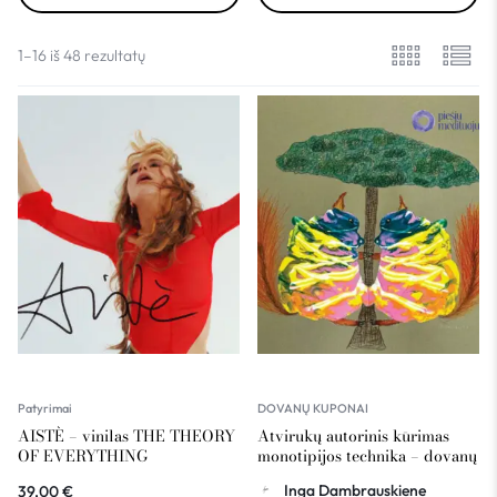
1–16 iš 48 rezultatų
Patyrimai
DOVANŲ KUPONAI
AISTÈ – vinilas THE THEORY
Atvirukų autorinis kūrimas
OF EVERYTHING
monotipijos technika – dovanų
kuponas
Inga Dambrauskiene
39,00
€