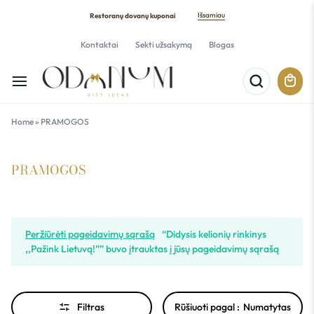
Išsamiau
Restoranų dovanų kuponai
Kontaktai
Sekti užsakymą
Blogas
Home
»
PRAMOGOS
PRAMOGOS
Peržiūrėti pageidavimų sąrašą
“Didysis kelionių rinkinys
,,Pažink Lietuvą!”” buvo įtrauktas į jūsų pageidavimų sąrašą
Filtras
Rūšiuoti pagal :
Numatytas