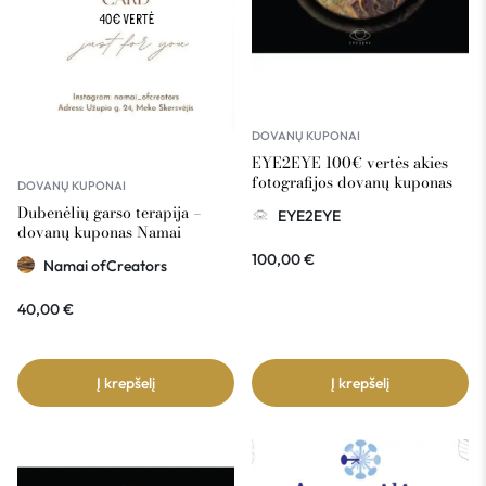
DOVANŲ KUPONAI
EYE2EYE 100€ vertės akies
fotografijos dovanų kuponas
DOVANŲ KUPONAI
Dubenėlių garso terapija –
EYE2EYE
dovanų kuponas Namai
ofCreators 40€ vertė
100,00
€
Namai ofCreators
40,00
€
Į krepšelį
Į krepšelį