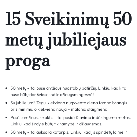
15 Sveikinimų 50
metų jubiliejaus
proga
50 metų – tai pusė amžiaus nuostabių patirčių. Linkiu, kad kita
pusė būtų dar šviesesnė ir džiaugsmingesnė!
Su jubiliejumi! Tegul kiekviena nugyventa diena tampa brangiu
prisiminimu, o kiekviena nauja – malonia staigmena.
Pusės amžiaus sukaktis – tai pasididžiavimo ir dėkingumo metas.
Linkiu, kad širdyje būtų tik ramybė ir džiaugsmas.
50 metų – tai aukso laikotarpis. Linkiu, kad jis spindėtų laime ir