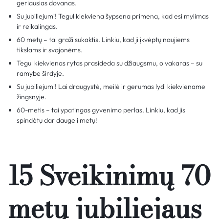
geriausias dovanas.
Su jubiliejumi! Tegul kiekviena šypsena primena, kad esi mylimas
ir reikalingas.
60 metų – tai graži sukaktis. Linkiu, kad ji įkvėptų naujiems
tikslams ir svajonėms.
Tegul kiekvienas rytas prasideda su džiaugsmu, o vakaras – su
ramybe širdyje.
Su jubiliejumi! Lai draugystė, meilė ir gerumas lydi kiekviename
žingsnyje.
60-metis – tai ypatingas gyvenimo perlas. Linkiu, kad jis
spindėtų dar daugelį metų!
15 Sveikinimų 70
metų jubiliejaus