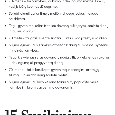
70-metis – tai ramybės, jaukumo ir dėkingumo metas. Linkiu,
kad jis būtų kupinas džiaugsmo.
Su jubiliejumi! Lai artimųjų meilė ir draugų juokas niekada
neišblėsta.
Tegul gyvenimo kelias ir toliau dovanoja šiltų rytų, saulėtų dienų
ir jaukių vakarų.
70 metų – tai graži šventė širdžiai. Linkiu, kad ji tęstųsi kasdien.
Su jubiliejumi! Lai šis amžius atneša tik daugiau šviesos, šypsenų
ir vidinės ramybės.
Tegul kiekvienas rytas dovanotų naują viltį, o kiekvienas vakaras
– dėkingumą už pragyventą dieną.
70-metis – tai laikas švęsti gyvenimą ir branginti artimųjų
šilumą. Linkiu dar daug saulėtų metų!
Su jubiliejumi! Lai Tavo kelionė toliau būtų papuošta meile,
ramybe ir tikromis gyvenimo dovanomis.