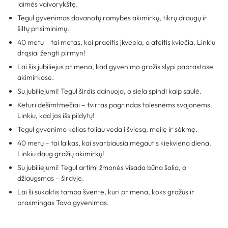
laimės vaivorykštę.
Tegul gyvenimas dovanotų ramybės akimirkų, tikrų draugų ir
šiltų prisiminimų.
40 metų – tai metas, kai praeitis įkvepia, o ateitis kviečia. Linkiu
drąsiai žengti pirmyn!
Lai šis jubiliejus primena, kad gyvenimo grožis slypi paprastose
akimirkose.
Su jubiliejumi! Tegul širdis dainuoja, o siela spindi kaip saulė.
Keturi dešimtmečiai – tvirtas pagrindas tolesnėms svajonėms.
Linkiu, kad jos išsipildytų!
Tegul gyvenimo kelias toliau veda į šviesą, meilę ir sėkmę.
40 metų – tai laikas, kai svarbiausia mėgautis kiekviena diena.
Linkiu daug gražių akimirkų!
Su jubiliejumi! Tegul artimi žmonės visada būna šalia, o
džiaugsmas – širdyje.
Lai ši sukaktis tampa švente, kuri primena, koks gražus ir
prasmingas Tavo gyvenimas.