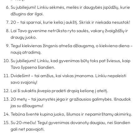
Su jubiliejumi! Linkiu sėkmės, meilės ir daugybės įspūdžių, kurie
džiugins dar ilgai.
20 – tai sparnai, kurie kelia į aukštį. Skrisk ir niekada nesustok!
Lai Tavo gyvenime netrūksta ryto saulės, vakarų žvaigždžių ir
draugų juoko.
Tegul kiekvienas žingsnis atneša džiaugsmą, o kiekviena diena –
naują atradimą.
Su jubiliejumi! Linkiu, kad gyvenimas būtų toks pat šviesus, kaip
Tavo šypsena šiandien.
Dvidešimt – tai amžius, kai viskas įmanoma. Linkiu nepaleisti
savo svajonių!
Lai ši sukaktis įkvepia pradėti drąsią kelionę į ateitį.
20 metų – tai jaunystės jėga ir gražiausios galimybės. Išnaudok
jas su džiaugsmu!
Tebūna šventė kupina juoko, šilumos ir nepamirštamų akimirkų.
Su 20-mečiu! Tegul gyvenimas dovanotų daugiau, nei šiandien
gali net pasvajoti.