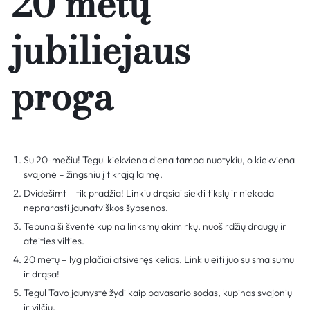
20 metų
jubiliejaus
proga
Su 20-mečiu! Tegul kiekviena diena tampa nuotykiu, o kiekviena
svajonė – žingsniu į tikrąją laimę.
Dvidešimt – tik pradžia! Linkiu drąsiai siekti tikslų ir niekada
neprarasti jaunatviškos šypsenos.
Tebūna ši šventė kupina linksmų akimirkų, nuoširdžių draugų ir
ateities vilties.
20 metų – lyg plačiai atsivėręs kelias. Linkiu eiti juo su smalsumu
ir drąsa!
Tegul Tavo jaunystė žydi kaip pavasario sodas, kupinas svajonių
ir vilčių.