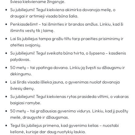
šviesa kiekviename žingsnyje.
Su jubiliejumi! Tegul kiekviena akimirka dovanoja meilę, o
draugai ir artimieji visada būna šalia.
Penkiasdešimt – tai išminties ir brandos amžius. Linkiu, kad ši
išmintis vestų tik į laimę.
Lai šis jubiliejus tampa gražiu tiltu tarp praeities prisiminimų ir
ateities svajonių.
Su jubiliejumi! Tegul sveikata būna tvirta, o šypsena – kasdienis
palydovas.
50 metų – tai ypatinga dovana. Linkiu ją švęsti su džiaugsmu ir
dėkingumu.
Lai širdis visada išlieka jauna, o gyvenimas nuolat dovanoja
šviesių dienų.
Su jubiliejumi! Tegul kiekvienas rytas prasideda viltimi, o vakaras
baigiasi ramybe.
50 metų – tai gražiausias gyvenimo vidurys. Linkiu, kad jį puoštų
meilė, draugystė ir džiaugsmas.
Tegul šis jubiliejus primena, kad gyvenimo kelias – nuostabi
kelionė, kurioje dar daug nuotykių laukia.