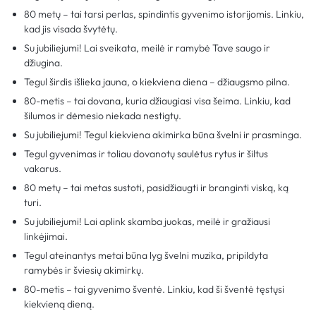
80 metų – tai tarsi perlas, spindintis gyvenimo istorijomis. Linkiu,
kad jis visada švytėtų.
Su jubiliejumi! Lai sveikata, meilė ir ramybė Tave saugo ir
džiugina.
Tegul širdis išlieka jauna, o kiekviena diena – džiaugsmo pilna.
80-metis – tai dovana, kuria džiaugiasi visa šeima. Linkiu, kad
šilumos ir dėmesio niekada nestigtų.
Su jubiliejumi! Tegul kiekviena akimirka būna švelni ir prasminga.
Tegul gyvenimas ir toliau dovanotų saulėtus rytus ir šiltus
vakarus.
80 metų – tai metas sustoti, pasidžiaugti ir branginti viską, ką
turi.
Su jubiliejumi! Lai aplink skamba juokas, meilė ir gražiausi
linkėjimai.
Tegul ateinantys metai būna lyg švelni muzika, pripildyta
ramybės ir šviesių akimirkų.
80-metis – tai gyvenimo šventė. Linkiu, kad ši šventė tęstųsi
kiekvieną dieną.