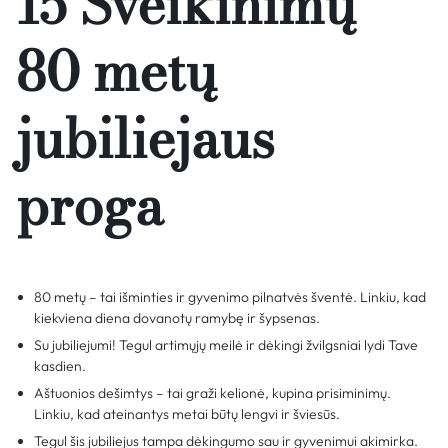
15 Sveikinimų
80 metų
jubiliejaus
proga
80 metų – tai išminties ir gyvenimo pilnatvės šventė. Linkiu, kad
kiekviena diena dovanotų ramybę ir šypsenas.
Su jubiliejumi! Tegul artimųjų meilė ir dėkingi žvilgsniai lydi Tave
kasdien.
Aštuonios dešimtys – tai graži kelionė, kupina prisiminimų.
Linkiu, kad ateinantys metai būtų lengvi ir šviesūs.
Tegul šis jubiliejus tampa dėkingumo sau ir gyvenimui akimirka.