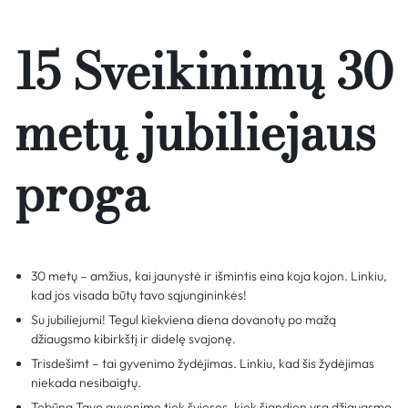
15 Sveikinimų 30
metų jubiliejaus
proga
30 metų – amžius, kai jaunystė ir išmintis eina koja kojon. Linkiu,
kad jos visada būtų tavo sąjungininkės!
Su jubiliejumi! Tegul kiekviena diena dovanotų po mažą
džiaugsmo kibirkštį ir didelę svajonę.
Trisdešimt – tai gyvenimo žydėjimas. Linkiu, kad šis žydėjimas
niekada nesibaigtų.
Tebūna Tavo gyvenime tiek šviesos, kiek šiandien yra džiaugsmo