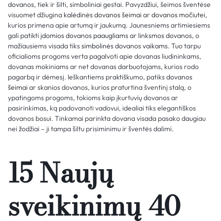
dovanos
, tiek ir šilti, simboliniai gestai. Pavyzdžiui, šeimos šventėse
visuomet džiugina
kalėdinės dovanos šeimai
ar
dovanos močiutei
,
kurios primena apie artumą ir jaukumą. Jaunesniems artimiesiems
gali patikti
įdomios dovanos paaugliams
ar
linksmos dovanos
, o
mažiausiems visada tiks
simbolinės dovanos vaikams
. Tuo tarpu
oficialioms progoms verta pagalvoti apie dovanas liudininkams,
dovanas mokiniams ar net dovanas darbuotojams, kurios rodo
pagarbą ir dėmesį. Ieškantiems praktiškumo, patiks
dovanos
šeimai
ar skanios dovanos, kurios praturtina šventinį stalą, o
ypatingoms progoms, tokioms kaip įkurtuvių dovanos ar
pasirinkimas, ką padovanoti vadovui, idealiai tiks elegantiškos
dovanos bosui. Tinkamai parinkta dovana visada pasako daugiau
nei žodžiai – ji tampa šiltu prisiminimu ir šventės dalimi.
15 Naujų
sveikinimų 40