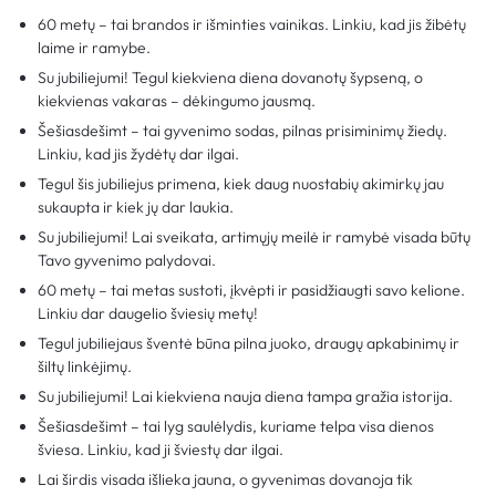
60 metų – tai brandos ir išminties vainikas. Linkiu, kad jis žibėtų
laime ir ramybe.
Su jubiliejumi! Tegul kiekviena diena dovanotų šypseną, o
kiekvienas vakaras – dėkingumo jausmą.
Šešiasdešimt – tai gyvenimo sodas, pilnas prisiminimų žiedų.
Linkiu, kad jis žydėtų dar ilgai.
Tegul šis jubiliejus primena, kiek daug nuostabių akimirkų jau
sukaupta ir kiek jų dar laukia.
Su jubiliejumi! Lai sveikata, artimųjų meilė ir ramybė visada būtų
Tavo gyvenimo palydovai.
60 metų – tai metas sustoti, įkvėpti ir pasidžiaugti savo kelione.
Linkiu dar daugelio šviesių metų!
Tegul jubiliejaus šventė būna pilna juoko, draugų apkabinimų ir
šiltų linkėjimų.
Su jubiliejumi! Lai kiekviena nauja diena tampa gražia istorija.
Šešiasdešimt – tai lyg saulėlydis, kuriame telpa visa dienos
šviesa. Linkiu, kad ji šviestų dar ilgai.
Lai širdis visada išlieka jauna, o gyvenimas dovanoja tik