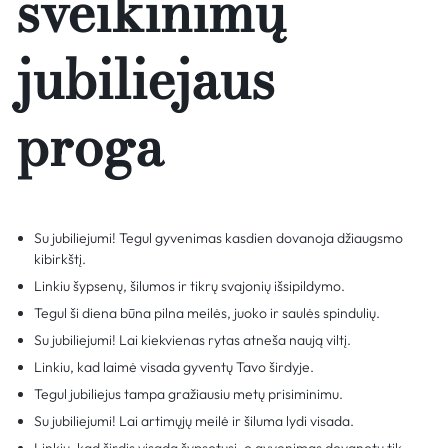
sveikinimų
jubiliejaus
proga
Su jubiliejumi! Tegul gyvenimas kasdien dovanoja džiaugsmo
kibirkštį.
Linkiu šypsenų, šilumos ir tikrų svajonių išsipildymo.
Tegul ši diena būna pilna meilės, juoko ir saulės spindulių.
Su jubiliejumi! Lai kiekvienas rytas atneša naują viltį.
Linkiu, kad laimė visada gyventų Tavo širdyje.
Tegul jubiliejus tampa gražiausiu metų prisiminimu.
Su jubiliejumi! Lai artimųjų meilė ir šiluma lydi visada.