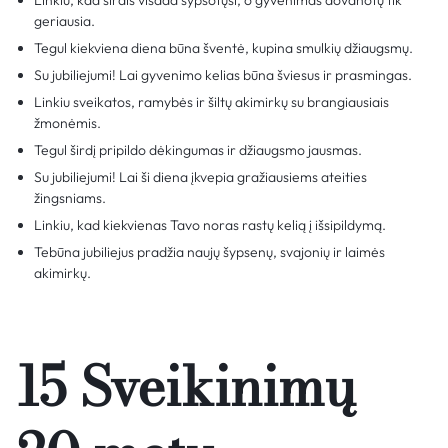
Linkiu, kad širdis visada šypsotųsi, o gyvenimas dovanotų tik
geriausia.
Tegul kiekviena diena būna šventė, kupina smulkių džiaugsmų.
Su jubiliejumi! Lai gyvenimo kelias būna šviesus ir prasmingas.
Linkiu sveikatos, ramybės ir šiltų akimirkų su brangiausiais
žmonėmis.
Tegul širdį pripildo dėkingumas ir džiaugsmo jausmas.
Su jubiliejumi! Lai ši diena įkvepia gražiausiems ateities
žingsniams.
Linkiu, kad kiekvienas Tavo noras rastų kelią į išsipildymą.
Tebūna jubiliejus pradžia naujų šypsenų, svajonių ir laimės
akimirkų.
15 Sveikinimų