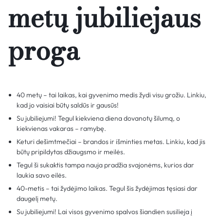
metų jubiliejaus
proga
40 metų – tai laikas, kai gyvenimo medis žydi visu grožiu. Linkiu,
kad jo vaisiai būtų saldūs ir gausūs!
Su jubiliejumi! Tegul kiekviena diena dovanotų šilumą, o
kiekvienas vakaras – ramybę.
Keturi dešimtmečiai – brandos ir išminties metas. Linkiu, kad jis
būtų pripildytas džiaugsmo ir meilės.
Tegul ši sukaktis tampa nauja pradžia svajonėms, kurios dar
laukia savo eilės.
40-metis – tai žydėjimo laikas. Tegul šis žydėjimas tęsiasi dar
daugelį metų.
Su jubiliejumi! Lai visos gyvenimo spalvos šiandien susilieja į