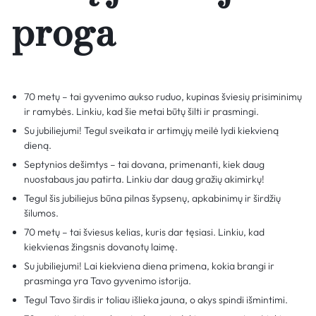
proga
70 metų – tai gyvenimo aukso ruduo, kupinas šviesių prisiminimų
ir ramybės. Linkiu, kad šie metai būtų šilti ir prasmingi.
Su jubiliejumi! Tegul sveikata ir artimųjų meilė lydi kiekvieną
dieną.
Septynios dešimtys – tai dovana, primenanti, kiek daug
nuostabaus jau patirta. Linkiu dar daug gražių akimirkų!
Tegul šis jubiliejus būna pilnas šypsenų, apkabinimų ir širdžių
šilumos.
70 metų – tai šviesus kelias, kuris dar tęsiasi. Linkiu, kad
kiekvienas žingsnis dovanotų laimę.
Su jubiliejumi! Lai kiekviena diena primena, kokia brangi ir
prasminga yra Tavo gyvenimo istorija.
Tegul Tavo širdis ir toliau išlieka jauna, o akys spindi išmintimi.