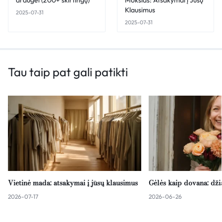
draugei (200+ skirtingų)
Mokslas: Atsakymai į Jūsų
Klausimus
2025-07-31
2025-07-31
Tau taip pat gali patikti
Vietinė mada: atsakymai į jūsų klausimus
Gėlės kaip dovana: dž
2026-07-17
2026-06-26