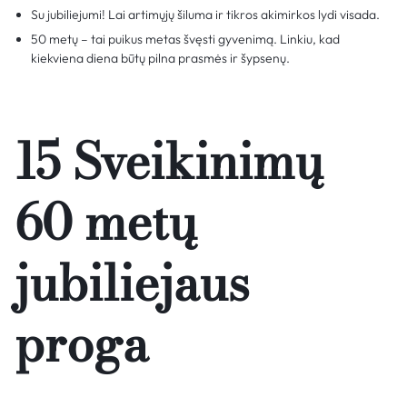
Su jubiliejumi! Lai artimųjų šiluma ir tikros akimirkos lydi visada.
50 metų – tai puikus metas švęsti gyvenimą. Linkiu, kad
kiekviena diena būtų pilna prasmės ir šypsenų.
15 Sveikinimų
60 metų
jubiliejaus
proga