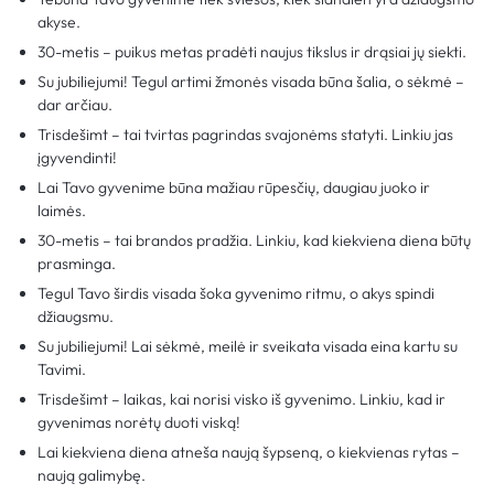
akyse.
30-metis – puikus metas pradėti naujus tikslus ir drąsiai jų siekti.
Su jubiliejumi! Tegul artimi žmonės visada būna šalia, o sėkmė –
dar arčiau.
Trisdešimt – tai tvirtas pagrindas svajonėms statyti. Linkiu jas
įgyvendinti!
Lai Tavo gyvenime būna mažiau rūpesčių, daugiau juoko ir
laimės.
30-metis – tai brandos pradžia. Linkiu, kad kiekviena diena būtų
prasminga.
Tegul Tavo širdis visada šoka gyvenimo ritmu, o akys spindi
džiaugsmu.
Su jubiliejumi! Lai sėkmė, meilė ir sveikata visada eina kartu su
Tavimi.
Trisdešimt – laikas, kai norisi visko iš gyvenimo. Linkiu, kad ir
gyvenimas norėtų duoti viską!
Lai kiekviena diena atneša naują šypseną, o kiekvienas rytas –
naują galimybę.